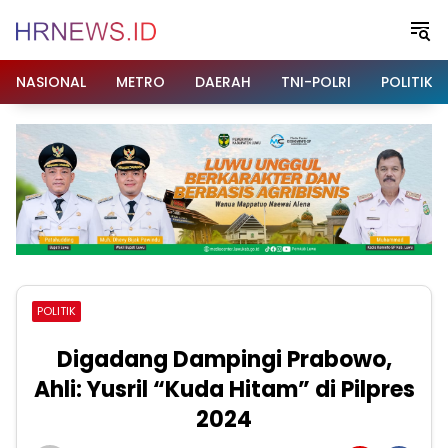
Langsung
ke
konten
NASIONAL
METRO
DAERAH
TNI-POLRI
POLITIK
POLITIK
Digadang Dampingi Prabowo,
Ahli: Yusril “Kuda Hitam” di Pilpres
2024