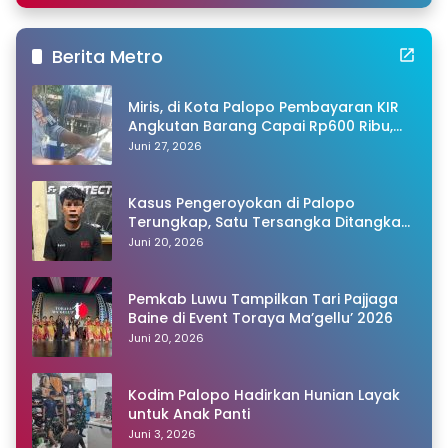
Berita Metro
Miris, di Kota Palopo Pembayaran KIR
Angkutan Barang Capai Rp600 Ribu,
Warganet Pertanyakan Dugaan Pungli
Juni 27, 2026
Kasus Pengeroyokan di Palopo
Terungkap, Satu Tersangka Ditangkap
Polisi
Juni 20, 2026
Pemkab Luwu Tampilkan Tari Pajjaga
Baine di Event Toraya Ma’gellu’ 2026
Juni 20, 2026
Kodim Palopo Hadirkan Hunian Layak
untuk Anak Panti
Juni 3, 2026