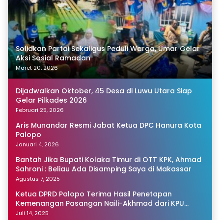
Solidkan Partai Sekaligus Peduli Warga, Umar Gelar
Aksi Sosial Ramadan
Maret 20, 2026
Dijadwalkan Oktober, 45 Desa di Luwu Utara Siap
Gelar Pilkades 2026
Februari 25, 2026
Aris Munandar Resmi Jabat Ketua DPC Hanura Kota
Palopo
Januari 4, 2026
Bantah Jika Bupati Kolaka Timur di OTT KPK, Ahmad
Sahroni : Beliau Ada Disamping Saya di Makassar
Agustus 7, 2025
Ketua DPRD Palopo Terima Hasil Penetapan
Kemenangan Pasangan Naili-Akhmad dari KPU
Sulsel
Juli 14, 2025