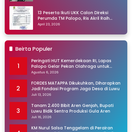
13 Peserta Ikuti UKK Calon Direksi
Perumda TM Palopo, Ris Akril Raih
Peringkat Pertama
April 23, 2026
Beirta Populer
Peringati HUT Kemerdekaan RI, Lapas
1
Palopo Gelar Pekan Olahraga untuk
Warga Binaan
Agustus 6, 2026
FORDES MATAPPA Dikukuhkan, Diharapkan
2
Jadi Fondasi Program Jaga Desa di Luwu
Juli 13, 2026
Tanam 2.400 Bibit Aren Genjah, Bupati
3
Luwu Bidik Sentra Produksi Gula Aren
Juli 16, 2026
KM Nurul Salsa Tenggelam di Perairan