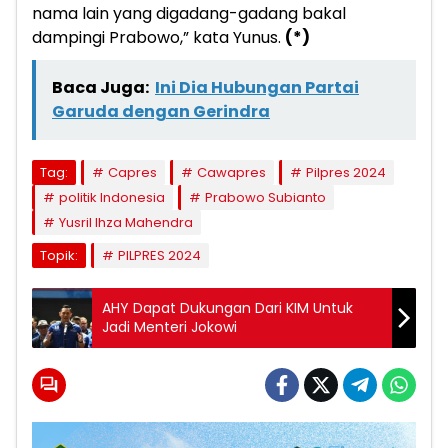
nama lain yang digadang-gadang bakal
dampingi Prabowo,” kata Yunus.
(*)
Baca Juga:
Ini Dia Hubungan Partai
Garuda dengan Gerindra
Tag:
Capres
Cawapres
Pilpres 2024
politik Indonesia
Prabowo Subianto
Yusril Ihza Mahendra
Topik:
PILPRES 2024
AHY Dapat Dukungan Dari KIM Untuk
Jadi Menteri Jokowi