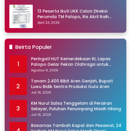
13 Peserta Ikuti UKK Calon Direksi
Perumda TM Palopo, Ris Akril Raih
Peringkat Pertama
April 23, 2026
Beirta Populer
Peringati HUT Kemerdekaan RI, Lapas
1
Palopo Gelar Pekan Olahraga untuk
Warga Binaan
Agustus 6, 2026
Tanam 2.400 Bibit Aren Genjah, Bupati
2
Luwu Bidik Sentra Produksi Gula Aren
Juli 16, 2026
KM Nurul Salsa Tenggelam di Perairan
3
Selayar, Puluhan Penumpang Masih Hilang
Juli 16, 2026
Basarnas Tambah Kapal dan Pesawat, 24
4