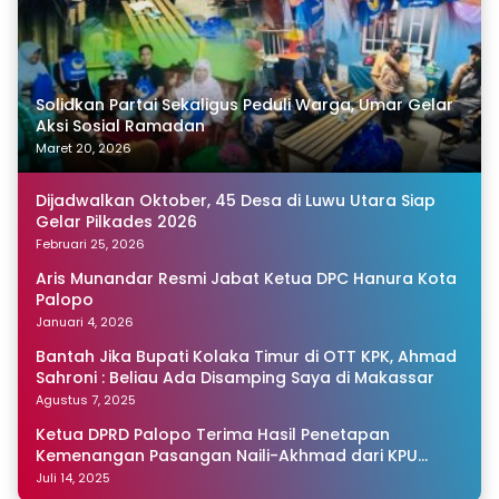
Solidkan Partai Sekaligus Peduli Warga, Umar Gelar
Aksi Sosial Ramadan
Maret 20, 2026
Dijadwalkan Oktober, 45 Desa di Luwu Utara Siap
Gelar Pilkades 2026
Februari 25, 2026
Aris Munandar Resmi Jabat Ketua DPC Hanura Kota
Palopo
Januari 4, 2026
Bantah Jika Bupati Kolaka Timur di OTT KPK, Ahmad
Sahroni : Beliau Ada Disamping Saya di Makassar
Agustus 7, 2025
Ketua DPRD Palopo Terima Hasil Penetapan
Kemenangan Pasangan Naili-Akhmad dari KPU
Sulsel
Juli 14, 2025