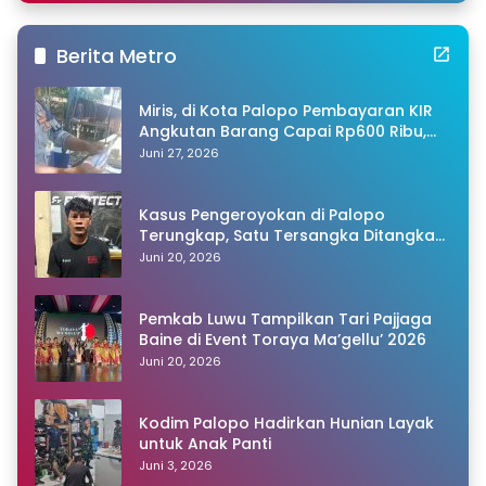
Berita Metro
Miris, di Kota Palopo Pembayaran KIR
Angkutan Barang Capai Rp600 Ribu,
Warganet Pertanyakan Dugaan Pungli
Juni 27, 2026
Kasus Pengeroyokan di Palopo
Terungkap, Satu Tersangka Ditangkap
Polisi
Juni 20, 2026
Pemkab Luwu Tampilkan Tari Pajjaga
Baine di Event Toraya Ma’gellu’ 2026
Juni 20, 2026
Kodim Palopo Hadirkan Hunian Layak
untuk Anak Panti
Juni 3, 2026