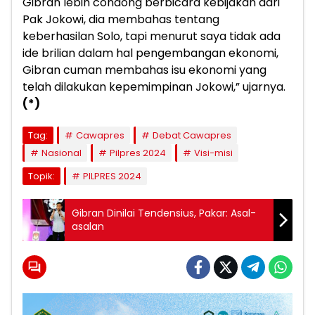
Gibran lebih condong berbicara kebijakan dari
Pak Jokowi, dia membahas tentang
keberhasilan Solo, tapi menurut saya tidak ada
ide brilian dalam hal pengembangan ekonomi,
Gibran cuman membahas isu ekonomi yang
telah dilakukan kepemimpinan Jokowi,” ujarnya.
(*)
Tag:
Cawapres
Debat Cawapres
Nasional
Pilpres 2024
Visi-misi
Topik:
PILPRES 2024
Gibran Dinilai Tendensius, Pakar: Asal-
asalan