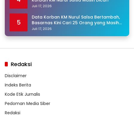
Korban KM Nurul Salsa Masih Dicari
Juli 17, 2026
Data Korban KM Nurul Salsa Bertambah,
5
Basarnas Kini Cari 25 Orang yang Masih
Hilang
Juli 17, 2026
Redaksi
Disclaimer
Indeks Berita
Kode Etik Jurnalis
Pedoman Media Siber
Redaksi