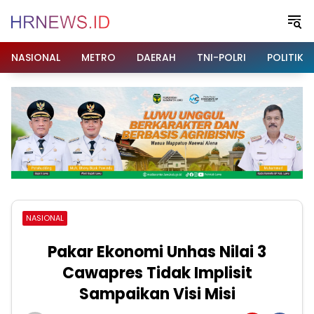
Langsung
ke
konten
NASIONAL
METRO
DAERAH
TNI-POLRI
POLITIK
NASIONAL
Pakar Ekonomi Unhas Nilai 3
Cawapres Tidak Implisit
Sampaikan Visi Misi