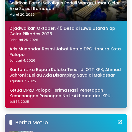
Solidkan Partai Sekaligus Peduli Warga, Umar Gelar
Aksi Sosial Ramadan
Maret 20, 2026
Dijadwalkan Oktober, 45 Desa di Luwu Utara Siap
Gelar Pilkades 2026
Februari 25, 2026
Aris Munandar Resmi Jabat Ketua DPC Hanura Kota
Palopo
Januari 4, 2026
Bantah Jika Bupati Kolaka Timur di OTT KPK, Ahmad
Sahroni : Beliau Ada Disamping Saya di Makassar
Agustus 7, 2025
Ketua DPRD Palopo Terima Hasil Penetapan
Kemenangan Pasangan Naili-Akhmad dari KPU
Sulsel
Juli 14, 2025
Berita Metro