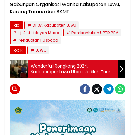
Gabungan Organisasi Wanita Kabupaten Luwu,
Karang Taruna dan BKMT.
Tag:
DP3A Kabupaten Luwu
Hj. Sitti Hidayah Made
Pembentukan UPTD PPA
Penguatan Puspaga
Topik:
LUWU
Wonderfull Rongkong 2024,
Kadisporapar Luwu Utara: Jadilah Tuan
Rumah Yang Baik