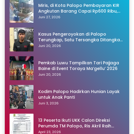
Miris, di Kota Palopo Pembayaran KIR
Angkutan Barang Capai Rp600 Ribu,
Warganet Pertanyakan Dugaan Pungli
Juni 27, 2026
Kasus Pengeroyokan di Palopo
Terungkap, Satu Tersangka Ditangkap
Polisi
Juni 20, 2026
Pemkab Luwu Tampilkan Tari Pajjaga
Baine di Event Toraya Ma’gellu’ 2026
Juni 20, 2026
Kodim Palopo Hadirkan Hunian Layak
untuk Anak Panti
Juni 3, 2026
13 Peserta Ikuti UKK Calon Direksi
Perumda TM Palopo, Ris Akril Raih
Peringkat Pertama
April 23, 2026