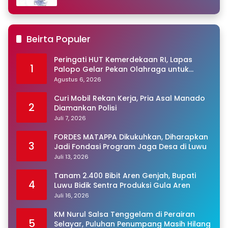
Beirta Populer
Peringati HUT Kemerdekaan RI, Lapas
1
Palopo Gelar Pekan Olahraga untuk
Warga Binaan
Agustus 6, 2026
Curi Mobil Rekan Kerja, Pria Asal Manado
2
Diamankan Polisi
Juli 7, 2026
FORDES MATAPPA Dikukuhkan, Diharapkan
3
Jadi Fondasi Program Jaga Desa di Luwu
Juli 13, 2026
Tanam 2.400 Bibit Aren Genjah, Bupati
4
Luwu Bidik Sentra Produksi Gula Aren
Juli 16, 2026
KM Nurul Salsa Tenggelam di Perairan
5
Selayar, Puluhan Penumpang Masih Hilang