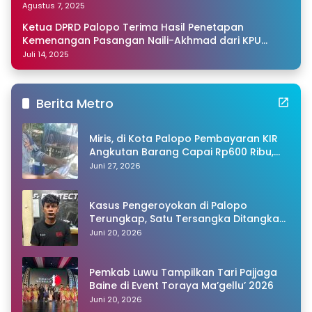
Agustus 7, 2025
Ketua DPRD Palopo Terima Hasil Penetapan
Kemenangan Pasangan Naili-Akhmad dari KPU
Sulsel
Juli 14, 2025
Berita Metro
Miris, di Kota Palopo Pembayaran KIR
Angkutan Barang Capai Rp600 Ribu,
Warganet Pertanyakan Dugaan Pungli
Juni 27, 2026
Kasus Pengeroyokan di Palopo
Terungkap, Satu Tersangka Ditangkap
Polisi
Juni 20, 2026
Pemkab Luwu Tampilkan Tari Pajjaga
Baine di Event Toraya Ma’gellu’ 2026
Juni 20, 2026