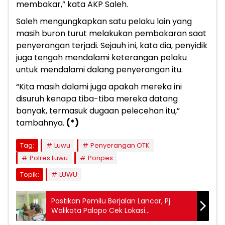
membakar,” kata AKP Saleh.
Saleh mengungkapkan satu pelaku lain yang
masih buron turut melakukan pembakaran saat
penyerangan terjadi. Sejauh ini, kata dia, penyidik
juga tengah mendalami keterangan pelaku
untuk mendalami dalang penyerangan itu.
“Kita masih dalami juga apakah mereka ini
disuruh kenapa tiba-tiba mereka datang
banyak, termasuk dugaan pelecehan itu,”
tambahnya.
(*)
Tag:
Luwu
Penyerangan OTK
Polres Luwu
Ponpes
Topik:
LUWU
Pastikan Pemilu Berjalan Lancar, Pj
Walikota Palopo Cek Lokasi
Penyimpanan Kotak Suara