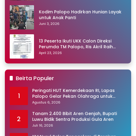
Kodim Palopo Hadirkan Hunian Layak
untuk Anak Panti
Juni 3, 2026
13 Peserta Ikuti UKK Calon Direksi
Perumda TM Palopo, Ris Akril Raih
Peringkat Pertama
April 23, 2026
Beirta Populer
Peringati HUT Kemerdekaan RI, Lapas
1
Palopo Gelar Pekan Olahraga untuk
Warga Binaan
Agustus 6, 2026
Tanam 2.400 Bibit Aren Genjah, Bupati
2
Luwu Bidik Sentra Produksi Gula Aren
Juli 16, 2026