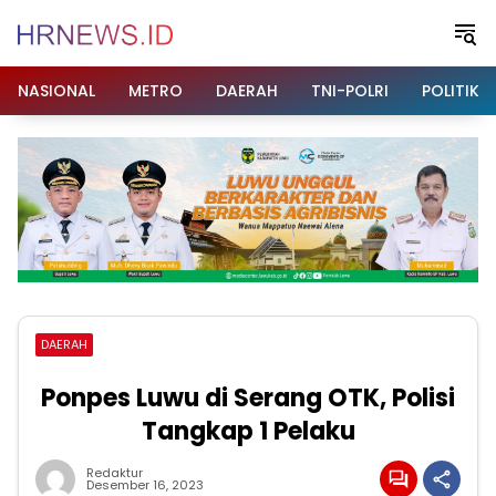
Langsung
ke
konten
NASIONAL
METRO
DAERAH
TNI-POLRI
POLITIK
DAERAH
Ponpes Luwu di Serang OTK, Polisi
Tangkap 1 Pelaku
Redaktur
Desember 16, 2023