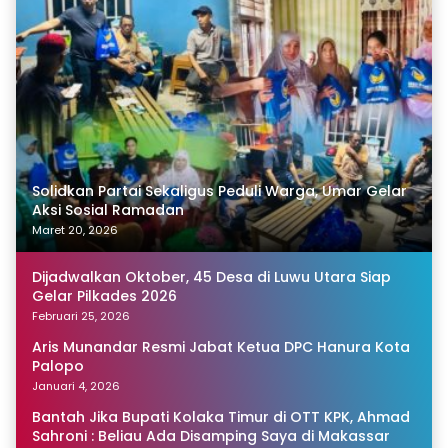
Solidkan Partai Sekaligus Peduli Warga, Umar Gelar
Aksi Sosial Ramadan
Maret 20, 2026
Dijadwalkan Oktober, 45 Desa di Luwu Utara Siap
Gelar Pilkades 2026
Februari 25, 2026
Aris Munandar Resmi Jabat Ketua DPC Hanura Kota
Palopo
Januari 4, 2026
Bantah Jika Bupati Kolaka Timur di OTT KPK, Ahmad
Sahroni : Beliau Ada Disamping Saya di Makassar