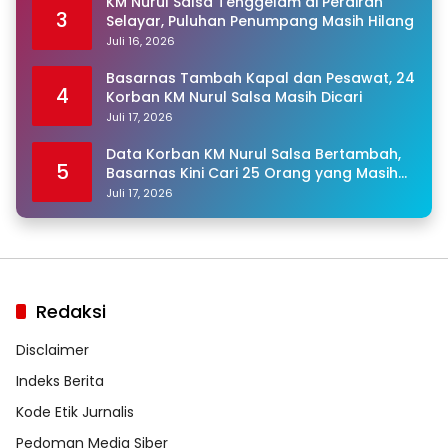
KM Nurul Salsa Tenggelam di Perairan
3
Selayar, Puluhan Penumpang Masih Hilang
Juli 16, 2026
Basarnas Tambah Kapal dan Pesawat, 24
4
Korban KM Nurul Salsa Masih Dicari
Juli 17, 2026
Data Korban KM Nurul Salsa Bertambah,
5
Basarnas Kini Cari 25 Orang yang Masih
Hilang
Juli 17, 2026
Redaksi
Disclaimer
Indeks Berita
Kode Etik Jurnalis
Pedoman Media Siber