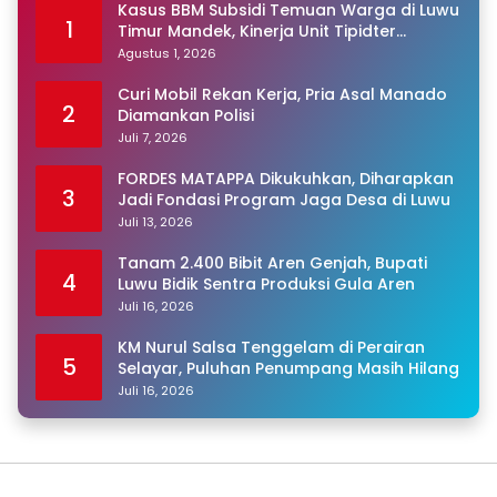
Kasus BBM Subsidi Temuan Warga di Luwu
1
Timur Mandek, Kinerja Unit Tipidter
Disorot, Paminal Diminta Turun Tangan
Agustus 1, 2026
Curi Mobil Rekan Kerja, Pria Asal Manado
2
Diamankan Polisi
Juli 7, 2026
FORDES MATAPPA Dikukuhkan, Diharapkan
3
Jadi Fondasi Program Jaga Desa di Luwu
Juli 13, 2026
Tanam 2.400 Bibit Aren Genjah, Bupati
4
Luwu Bidik Sentra Produksi Gula Aren
Juli 16, 2026
KM Nurul Salsa Tenggelam di Perairan
5
Selayar, Puluhan Penumpang Masih Hilang
Juli 16, 2026