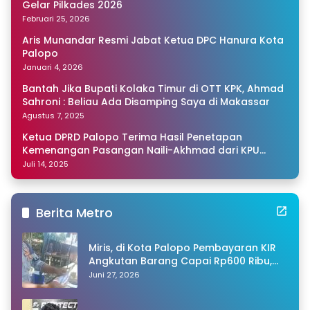
Gelar Pilkades 2026
Februari 25, 2026
Aris Munandar Resmi Jabat Ketua DPC Hanura Kota
Palopo
Januari 4, 2026
Bantah Jika Bupati Kolaka Timur di OTT KPK, Ahmad
Sahroni : Beliau Ada Disamping Saya di Makassar
Agustus 7, 2025
Ketua DPRD Palopo Terima Hasil Penetapan
Kemenangan Pasangan Naili-Akhmad dari KPU
Sulsel
Juli 14, 2025
Berita Metro
Miris, di Kota Palopo Pembayaran KIR
Angkutan Barang Capai Rp600 Ribu,
Warganet Pertanyakan Dugaan Pungli
Juni 27, 2026