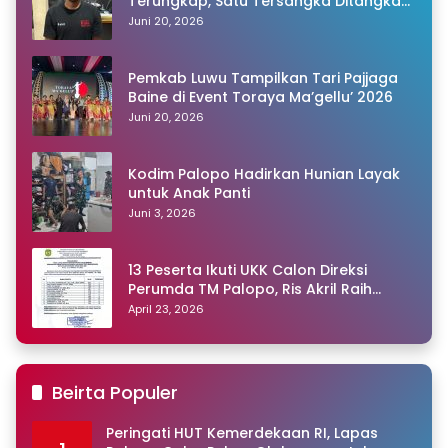
Terungkap, Satu Tersangka Ditangkap
Polisi
Juni 20, 2026
Pemkab Luwu Tampilkan Tari Pajjaga
Baine di Event Toraya Ma’gellu’ 2026
Juni 20, 2026
Kodim Palopo Hadirkan Hunian Layak
untuk Anak Panti
Juni 3, 2026
13 Peserta Ikuti UKK Calon Direksi
Perumda TM Palopo, Ris Akril Raih
Peringkat Pertama
April 23, 2026
Beirta Populer
Peringati HUT Kemerdekaan RI, Lapas