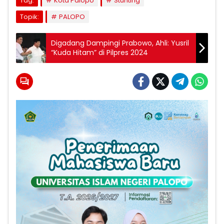
Tag:
Kota Palopo
Stunting
Topik:
PALOPO
Digadang Dampingi Prabowo, Ahli: Yusril
“Kuda Hitam” di Pilpres 2024