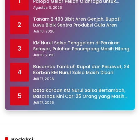
1
Palopo Gelar Pekan Olahraga untuk
Warga Binaan
Agustus 6, 2026
Tanam 2.400 Bibit Aren Genjah, Bupati
2
Luwu Bidik Sentra Produksi Gula Aren
Juli 16, 2026
KM Nurul Salsa Tenggelam di Perairan
3
Selayar, Puluhan Penumpang Masih Hilang
Juli 16, 2026
Basarnas Tambah Kapal dan Pesawat, 24
4
Korban KM Nurul Salsa Masih Dicari
Juli 17, 2026
Data Korban KM Nurul Salsa Bertambah,
5
Basarnas Kini Cari 25 Orang yang Masih
Hilang
Juli 17, 2026
Redaksi