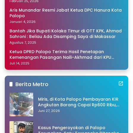
Februari 25, 2026
Aris Munandar Resmi Jabat Ketua DPC Hanura Kota
Palopo
Januari 4, 2026
Bantah Jika Bupati Kolaka Timur di OTT KPK, Ahmad
Sahroni : Beliau Ada Disamping Saya di Makassar
Agustus 7, 2025
Ketua DPRD Palopo Terima Hasil Penetapan
Kemenangan Pasangan Naili-Akhmad dari KPU
Sulsel
Juli 14, 2025
Berita Metro
Miris, di Kota Palopo Pembayaran KIR
Angkutan Barang Capai Rp600 Ribu,
Warganet Pertanyakan Dugaan Pungli
Juni 27, 2026
Kasus Pengeroyokan di Palopo