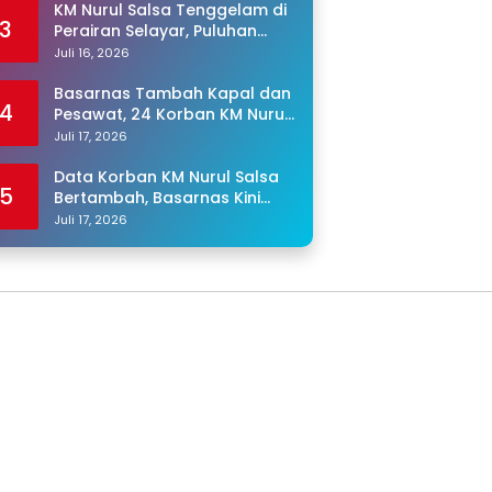
KM Nurul Salsa Tenggelam di
3
Perairan Selayar, Puluhan
Penumpang Masih Hilang
Juli 16, 2026
Basarnas Tambah Kapal dan
4
Pesawat, 24 Korban KM Nurul
Salsa Masih Dicari
Juli 17, 2026
Data Korban KM Nurul Salsa
5
Bertambah, Basarnas Kini
Cari 25 Orang yang Masih
Juli 17, 2026
Hilang