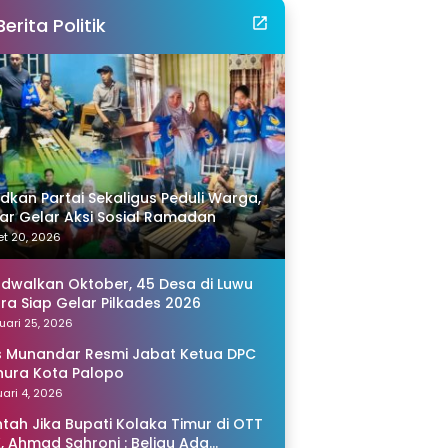
Berita Politik
idkan Partai Sekaligus Peduli Warga,
r Gelar Aksi Sosial Ramadan
t 20, 2026
adwalkan Oktober, 45 Desa di Luwu
ra Siap Gelar Pilkades 2026
uari 25, 2026
s Munandar Resmi Jabat Ketua DPC
ura Kota Palopo
ari 4, 2026
tah Jika Bupati Kolaka Timur di OTT
, Ahmad Sahroni : Beliau Ada