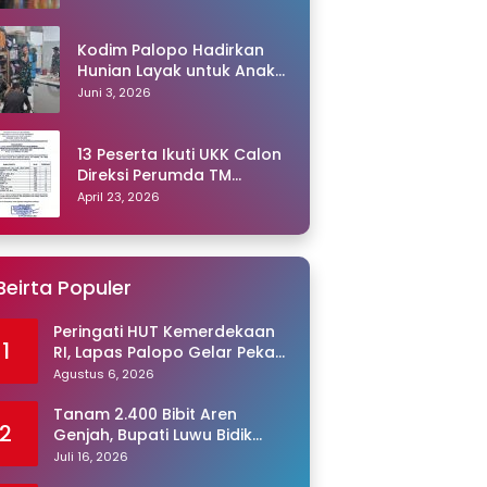
Kodim Palopo Hadirkan
Hunian Layak untuk Anak
Panti
Juni 3, 2026
13 Peserta Ikuti UKK Calon
Direksi Perumda TM
Palopo, Ris Akril Raih
April 23, 2026
Peringkat Pertama
Beirta Populer
Peringati HUT Kemerdekaan
1
RI, Lapas Palopo Gelar Pekan
Olahraga untuk Warga
Agustus 6, 2026
Binaan
Tanam 2.400 Bibit Aren
2
Genjah, Bupati Luwu Bidik
Sentra Produksi Gula Aren
Juli 16, 2026