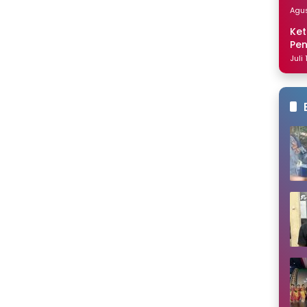
Dis
Agus
Ket
Pe
Nai
Juli