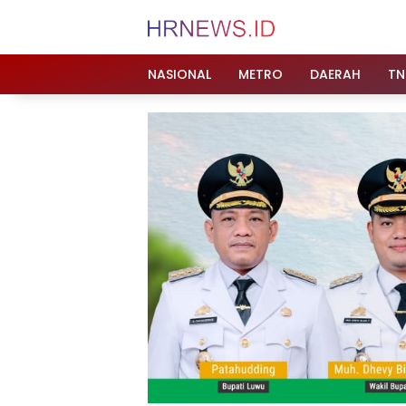
Langsung
ke
konten
NASIONAL
METRO
DAERAH
TN