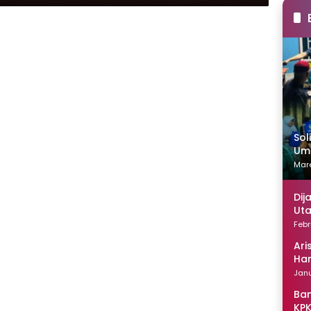
Sol
Uma
Mare
Dij
Uta
Febr
Ari
Han
Janu
Ban
KPK