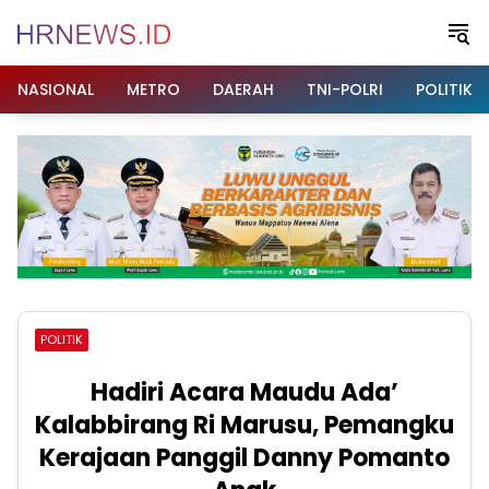
Langsung
ke
konten
NASIONAL
METRO
DAERAH
TNI-POLRI
POLITIK
POLITIK
Hadiri Acara Maudu Ada’
Kalabbirang Ri Marusu, Pemangku
Kerajaan Panggil Danny Pomanto