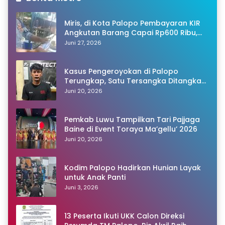
Miris, di Kota Palopo Pembayaran KIR
Angkutan Barang Capai Rp600 Ribu,
Warganet Pertanyakan Dugaan Pungli
Juni 27, 2026
Kasus Pengeroyokan di Palopo
Terungkap, Satu Tersangka Ditangkap
Polisi
Juni 20, 2026
Pemkab Luwu Tampilkan Tari Pajjaga
Baine di Event Toraya Ma’gellu’ 2026
Juni 20, 2026
Kodim Palopo Hadirkan Hunian Layak
untuk Anak Panti
Juni 3, 2026
13 Peserta Ikuti UKK Calon Direksi