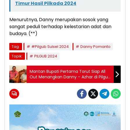
Timur Hasil Pilkada 2024
Menurutnya, Danny merupakan sosok yang
sangat peduli terhadap kelestarian adat dan
budaya. (**)
Tag:
#Pilgub Sulsel 2024
Danny Pomanto
Topik:
PILGUB 2024
Mantan Bupati Pertama Torut Siap All
Out Menangkan Danny – Azhar di Pilgub
Sulsel