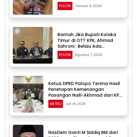
POLITIK
Januari 4, 2026
Bantah Jika Bupati Kolaka
Timur di OTT KPK, Ahmad
Sahroni : Beliau Ada
Disamping Saya di Makassar
POLITIK
Agustus 7, 2025
Ketua DPRD Palopo Terima Hasil
Penetapan Kemenangan
Pasangan Naili-Akhmad dari KPU
Sulsel
METRO
Juli 14, 2025
NasDem Ganti M Siddiq BM dari