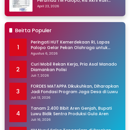
Perumda TM Palopo, Ris Akril Raih
Peringkat Pertama
April 23, 2026
Beirta Populer
Peringati HUT Kemerdekaan RI, Lapas
1
Palopo Gelar Pekan Olahraga untuk
Warga Binaan
Agustus 6, 2026
Curi Mobil Rekan Kerja, Pria Asal Manado
2
Diamankan Polisi
Juli 7, 2026
FORDES MATAPPA Dikukuhkan, Diharapkan
3
Jadi Fondasi Program Jaga Desa di Luwu
Juli 13, 2026
Tanam 2.400 Bibit Aren Genjah, Bupati
4
Luwu Bidik Sentra Produksi Gula Aren
Juli 16, 2026