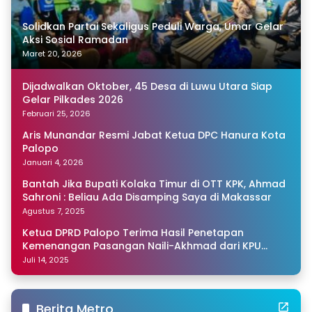
Solidkan Partai Sekaligus Peduli Warga, Umar Gelar
Aksi Sosial Ramadan
Maret 20, 2026
Dijadwalkan Oktober, 45 Desa di Luwu Utara Siap
Gelar Pilkades 2026
Februari 25, 2026
Aris Munandar Resmi Jabat Ketua DPC Hanura Kota
Palopo
Januari 4, 2026
Bantah Jika Bupati Kolaka Timur di OTT KPK, Ahmad
Sahroni : Beliau Ada Disamping Saya di Makassar
Agustus 7, 2025
Ketua DPRD Palopo Terima Hasil Penetapan
Kemenangan Pasangan Naili-Akhmad dari KPU
Sulsel
Juli 14, 2025
Berita Metro