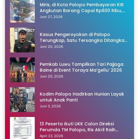
Miris, di Kota Palopo Pembayaran KIR
Angkutan Barang Capai Rp600 Ribu,
Warganet Pertanyakan Dugaan Pungli
Juni 27, 2026
Kasus Pengeroyokan di Palopo
Terungkap, Satu Tersangka Ditangkap
Polisi
Juni 20, 2026
Pemkab Luwu Tampilkan Tari Pajjaga
Baine di Event Toraya Ma’gellu’ 2026
Juni 20, 2026
Kodim Palopo Hadirkan Hunian Layak
untuk Anak Panti
Juni 3, 2026
13 Peserta Ikuti UKK Calon Direksi
Perumda TM Palopo, Ris Akril Raih
Peringkat Pertama
April 23, 2026