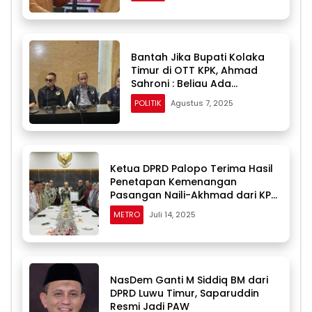
Bantah Jika Bupati Kolaka
Timur di OTT KPK, Ahmad
Sahroni : Beliau Ada
Disamping Saya di Makassar
POLITIK
Agustus 7, 2025
Ketua DPRD Palopo Terima Hasil
Penetapan Kemenangan
Pasangan Naili-Akhmad dari KPU
Sulsel
METRO
Juli 14, 2025
NasDem Ganti M Siddiq BM dari
DPRD Luwu Timur, Saparuddin
Resmi Jadi PAW