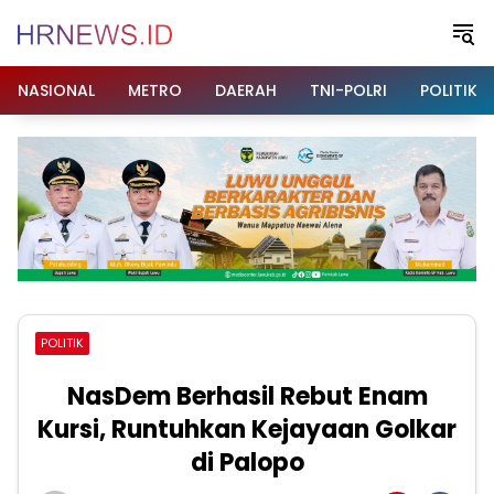
Langsung
ke
konten
NASIONAL
METRO
DAERAH
TNI-POLRI
POLITIK
POLITIK
NasDem Berhasil Rebut Enam
Kursi, Runtuhkan Kejayaan Golkar
di Palopo