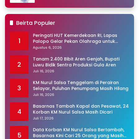
Beirta Populer
Peringati HUT Kemerdekaan RI, Lapas
1
Palopo Gelar Pekan Olahraga untuk
Warga Binaan
Agustus 6, 2026
Tanam 2.400 Bibit Aren Genjah, Bupati
2
Luwu Bidik Sentra Produksi Gula Aren
Juli 16, 2026
KM Nurul Salsa Tenggelam di Perairan
3
Selayar, Puluhan Penumpang Masih Hilang
Juli 16, 2026
Basarnas Tambah Kapal dan Pesawat, 24
4
Korban KM Nurul Salsa Masih Dicari
Juli 17, 2026
Data Korban KM Nurul Salsa Bertambah,
5
Basarnas Kini Cari 25 Orang yang Masih