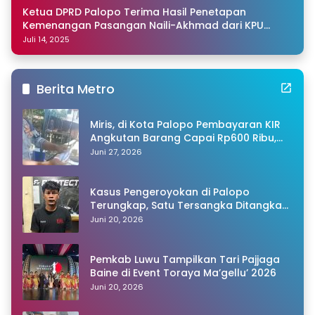
Ketua DPRD Palopo Terima Hasil Penetapan
Kemenangan Pasangan Naili-Akhmad dari KPU
Sulsel
Juli 14, 2025
Berita Metro
Miris, di Kota Palopo Pembayaran KIR
Angkutan Barang Capai Rp600 Ribu,
Warganet Pertanyakan Dugaan Pungli
Juni 27, 2026
Kasus Pengeroyokan di Palopo
Terungkap, Satu Tersangka Ditangkap
Polisi
Juni 20, 2026
Pemkab Luwu Tampilkan Tari Pajjaga
Baine di Event Toraya Ma’gellu’ 2026
Juni 20, 2026