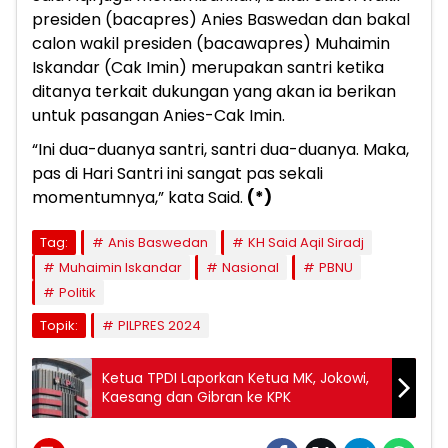
presiden (bacapres) Anies Baswedan dan bakal
calon wakil presiden (bacawapres) Muhaimin
Iskandar (Cak Imin) merupakan santri ketika
ditanya terkait dukungan yang akan ia berikan
untuk pasangan Anies-Cak Imin.
“Ini dua-duanya santri, santri dua-duanya. Maka,
pas di Hari Santri ini sangat pas sekali
momentumnya,” kata Said.
(*)
Tag:
Anis Baswedan
KH Said Aqil Siradj
Muhaimin Iskandar
Nasional
PBNU
Politik
Topik:
PILPRES 2024
Ketua TPDI Laporkan Ketua MK, Jokowi,
Kaesang dan Gibran ke KPK