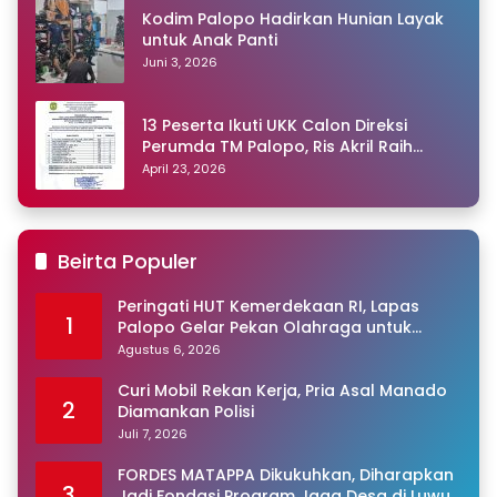
Kodim Palopo Hadirkan Hunian Layak
untuk Anak Panti
Juni 3, 2026
13 Peserta Ikuti UKK Calon Direksi
Perumda TM Palopo, Ris Akril Raih
Peringkat Pertama
April 23, 2026
Beirta Populer
Peringati HUT Kemerdekaan RI, Lapas
1
Palopo Gelar Pekan Olahraga untuk
Warga Binaan
Agustus 6, 2026
Curi Mobil Rekan Kerja, Pria Asal Manado
2
Diamankan Polisi
Juli 7, 2026
FORDES MATAPPA Dikukuhkan, Diharapkan
3
Jadi Fondasi Program Jaga Desa di Luwu