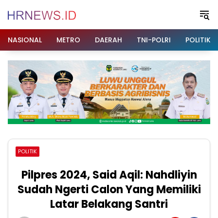
Langsung
ke
konten
NASIONAL
METRO
DAERAH
TNI-POLRI
POLITIK
POLITIK
Pilpres 2024, Said Aqil: Nahdliyin
Sudah Ngerti Calon Yang Memiliki
Latar Belakang Santri