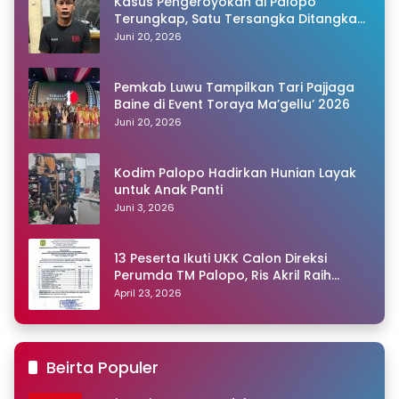
Kasus Pengeroyokan di Palopo
Terungkap, Satu Tersangka Ditangkap
Polisi
Juni 20, 2026
Pemkab Luwu Tampilkan Tari Pajjaga
Baine di Event Toraya Ma’gellu’ 2026
Juni 20, 2026
Kodim Palopo Hadirkan Hunian Layak
untuk Anak Panti
Juni 3, 2026
13 Peserta Ikuti UKK Calon Direksi
Perumda TM Palopo, Ris Akril Raih
Peringkat Pertama
April 23, 2026
Beirta Populer