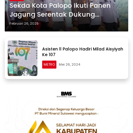
Sekda Kota Palopo Ikuti Panen
Jagung Serentak Dukung
Ketahanan Pangan
Februari 26, 2025
Asisten ll Palopo Hadiri Milad Aisyiyah
Ke 107
METRO
Mei 26, 2024