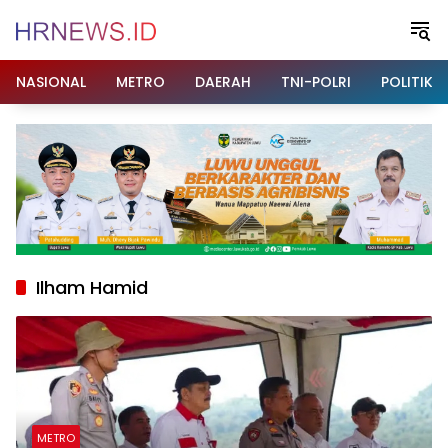
Langsung
ke
konten
NASIONAL
METRO
DAERAH
TNI-POLRI
POLITIK
Ilham Hamid
METRO