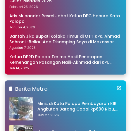
Gelar Pilkades 2026
Februari 25, 2026
Aris Munandar Resmi Jabat Ketua DPC Hanura Kota
Palopo
Januari 4, 2026
Bantah Jika Bupati Kolaka Timur di OTT KPK, Ahmad
Sahroni : Beliau Ada Disamping Saya di Makassar
Agustus 7, 2025
Ketua DPRD Palopo Terima Hasil Penetapan
Kemenangan Pasangan Naili-Akhmad dari KPU
Sulsel
Juli 14, 2025
Berita Metro
Miris, di Kota Palopo Pembayaran KIR
Angkutan Barang Capai Rp600 Ribu,
Warganet Pertanyakan Dugaan Pungli
Juni 27, 2026