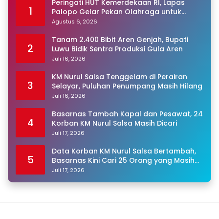
Peringati HUT Kemerdekaan RI, Lapas
1
Palopo Gelar Pekan Olahraga untuk
Warga Binaan
Agustus 6, 2026
Tanam 2.400 Bibit Aren Genjah, Bupati
2
Luwu Bidik Sentra Produksi Gula Aren
Juli 16, 2026
KM Nurul Salsa Tenggelam di Perairan
3
Selayar, Puluhan Penumpang Masih Hilang
Juli 16, 2026
Basarnas Tambah Kapal dan Pesawat, 24
4
Korban KM Nurul Salsa Masih Dicari
Juli 17, 2026
Data Korban KM Nurul Salsa Bertambah,
5
Basarnas Kini Cari 25 Orang yang Masih
Hilang
Juli 17, 2026