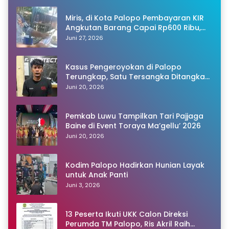
Miris, di Kota Palopo Pembayaran KIR
Angkutan Barang Capai Rp600 Ribu,
Warganet Pertanyakan Dugaan Pungli
Juni 27, 2026
Kasus Pengeroyokan di Palopo
Terungkap, Satu Tersangka Ditangkap
Polisi
Juni 20, 2026
Pemkab Luwu Tampilkan Tari Pajjaga
Baine di Event Toraya Ma’gellu’ 2026
Juni 20, 2026
Kodim Palopo Hadirkan Hunian Layak
untuk Anak Panti
Juni 3, 2026
13 Peserta Ikuti UKK Calon Direksi
Perumda TM Palopo, Ris Akril Raih