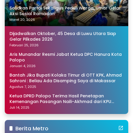
Solidkan Partai Sekaligus Peduli Warga, Umar Gelar
Aksi Sosial Ramadan
Maret 20, 2026
Dijadwalkan Oktober, 45 Desa di Luwu Utara Siap
Gelar Pilkades 2026
Februari 25, 2026
Aris Munandar Resmi Jabat Ketua DPC Hanura Kota
Palopo
Januari 4, 2026
Bantah Jika Bupati Kolaka Timur di OTT KPK, Ahmad
Sahroni : Beliau Ada Disamping Saya di Makassar
Agustus 7, 2025
Ketua DPRD Palopo Terima Hasil Penetapan
Kemenangan Pasangan Naili-Akhmad dari KPU
Sulsel
Juli 14, 2025
Berita Metro