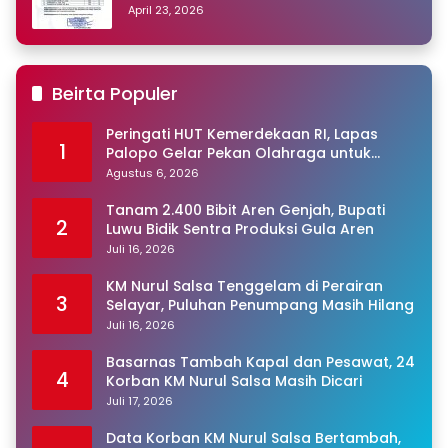
Peringkat Pertama
April 23, 2026
Beirta Populer
Peringati HUT Kemerdekaan RI, Lapas
1
Palopo Gelar Pekan Olahraga untuk
Warga Binaan
Agustus 6, 2026
Tanam 2.400 Bibit Aren Genjah, Bupati
2
Luwu Bidik Sentra Produksi Gula Aren
Juli 16, 2026
KM Nurul Salsa Tenggelam di Perairan
3
Selayar, Puluhan Penumpang Masih Hilang
Juli 16, 2026
Basarnas Tambah Kapal dan Pesawat, 24
4
Korban KM Nurul Salsa Masih Dicari
Juli 17, 2026
Data Korban KM Nurul Salsa Bertambah,