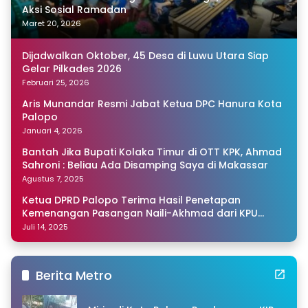
Aksi Sosial Ramadan
Maret 20, 2026
Dijadwalkan Oktober, 45 Desa di Luwu Utara Siap
Gelar Pilkades 2026
Februari 25, 2026
Aris Munandar Resmi Jabat Ketua DPC Hanura Kota
Palopo
Januari 4, 2026
Bantah Jika Bupati Kolaka Timur di OTT KPK, Ahmad
Sahroni : Beliau Ada Disamping Saya di Makassar
Agustus 7, 2025
Ketua DPRD Palopo Terima Hasil Penetapan
Kemenangan Pasangan Naili-Akhmad dari KPU
Sulsel
Juli 14, 2025
Berita Metro