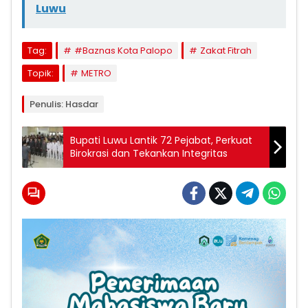
Luwu
Tag:
#Baznas Kota Palopo
Zakat Fitrah
Topik:
METRO
Penulis: Hasdar
Bupati Luwu Lantik 72 Pejabat, Perkuat
Birokrasi dan Tekankan Integritas