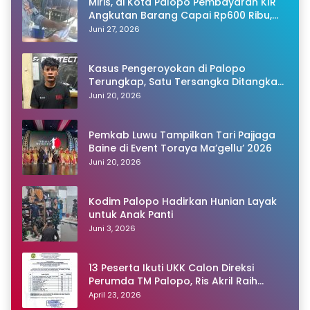
Miris, di Kota Palopo Pembayaran KIR
Angkutan Barang Capai Rp600 Ribu,
Warganet Pertanyakan Dugaan Pungli
Juni 27, 2026
Kasus Pengeroyokan di Palopo
Terungkap, Satu Tersangka Ditangkap
Polisi
Juni 20, 2026
Pemkab Luwu Tampilkan Tari Pajjaga
Baine di Event Toraya Ma’gellu’ 2026
Juni 20, 2026
Kodim Palopo Hadirkan Hunian Layak
untuk Anak Panti
Juni 3, 2026
13 Peserta Ikuti UKK Calon Direksi
Perumda TM Palopo, Ris Akril Raih
Peringkat Pertama
April 23, 2026