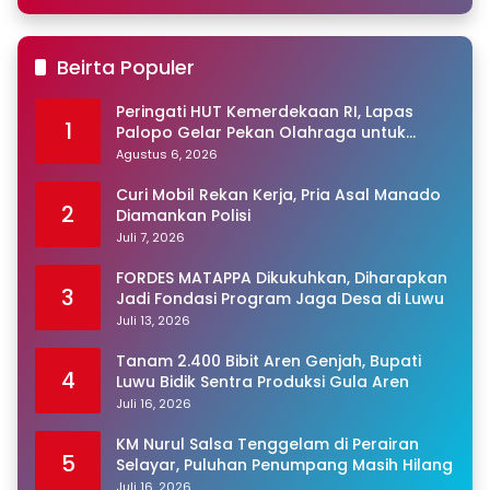
Beirta Populer
Peringati HUT Kemerdekaan RI, Lapas
1
Palopo Gelar Pekan Olahraga untuk
Warga Binaan
Agustus 6, 2026
Curi Mobil Rekan Kerja, Pria Asal Manado
2
Diamankan Polisi
Juli 7, 2026
FORDES MATAPPA Dikukuhkan, Diharapkan
3
Jadi Fondasi Program Jaga Desa di Luwu
Juli 13, 2026
Tanam 2.400 Bibit Aren Genjah, Bupati
4
Luwu Bidik Sentra Produksi Gula Aren
Juli 16, 2026
KM Nurul Salsa Tenggelam di Perairan
5
Selayar, Puluhan Penumpang Masih Hilang
Juli 16, 2026