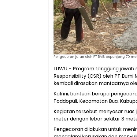
Pengecoran jalan oleh PT BMS sepanjang 70 met
LUWU – Program tanggung jawab so
Responsibility (CSR) oleh PT Bumi M
kembali dirasakan manfaatnya ol
Kali ini, bantuan berupa pengecora
Toddopuli, Kecamatan Bua, Kabupat
Kegiatan tersebut menyasar ruas j
meter dengan lebar sekitar 3 mete
Pengecoran dilakukan untuk menin
mengalami kerusakan dan menyulit