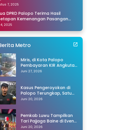
amping Saya di Makassar
tus 7, 2025
ua DPRD Palopo Terima Hasil
netapan Kemenangan Pasangan
li-Akhmad dari KPU Sulsel
 14, 2025
Berita Metro
Miris, di Kota Palopo
Pembayaran KIR Angkutan
Barang Capai Rp600 Ribu,
Juni 27, 2026
Warganet Pertanyakan
Dugaan Pungli
Kasus Pengeroyokan di
Palopo Terungkap, Satu
Tersangka Ditangkap
Juni 20, 2026
Polisi
Pemkab Luwu Tampilkan
Tari Pajjaga Baine di Event
Toraya Ma’gellu’ 2026
Juni 20, 2026