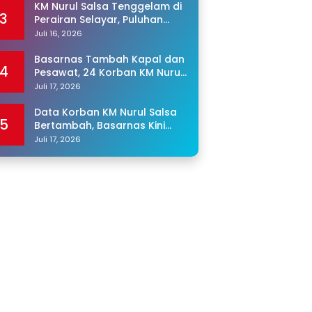
KM Nurul Salsa Tenggelam di
3
Perairan Selayar, Puluhan
Penumpang Masih Hilang
Juli 16, 2026
Basarnas Tambah Kapal dan
4
Pesawat, 24 Korban KM Nurul
Salsa Masih Dicari
Juli 17, 2026
Data Korban KM Nurul Salsa
5
Bertambah, Basarnas Kini
Cari 25 Orang yang Masih
Juli 17, 2026
Hilang