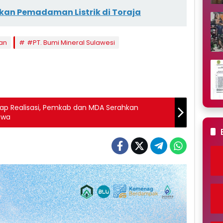
kan Pemadaman Listrik di Toraja
an
#PT. Bumi Mineral Sulawesi
p Realisasi, Pemkab dan MDA Serahkan
swa