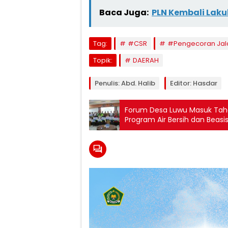
Baca Juga:
PLN Kembali Laku
Tag:
#CSR
#Pengecoran Jal
Topik:
DAERAH
Penulis: Abd. Halib
Editor: Hasdar
Forum Desa Luwu Masuk Taha
Program Air Bersih dan Beasi