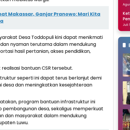
Dis
Agus
Ket
ehat Makassar, Ganjar Pranowo: Mari Kita
Pe
ma
Nai
Juli
yarakat Desa Toddopuli kini dapat menikmati
man dan nyaman terutama dalam mendukung
portasi hasil pertanian, akses pendidikan,
ealisasi bantuan CSR tersebut.
uktur seperti ini dapat terus berlanjut demi
desa dan meningkatkan kesejahteraan
gatakan, program bantuan infrastruktur ini
ap pembangunan desa, sekaligus memperkuat
aan dan masyarakat dalam mendukung
paten Luwu.