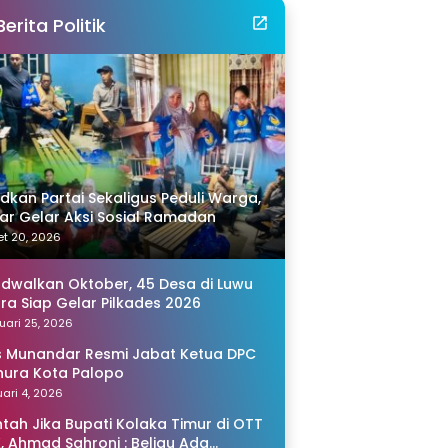
Berita Politik
idkan Partai Sekaligus Peduli Warga,
r Gelar Aksi Sosial Ramadan
t 20, 2026
adwalkan Oktober, 45 Desa di Luwu
ra Siap Gelar Pilkades 2026
uari 25, 2026
s Munandar Resmi Jabat Ketua DPC
ura Kota Palopo
ari 4, 2026
tah Jika Bupati Kolaka Timur di OTT
, Ahmad Sahroni : Beliau Ada