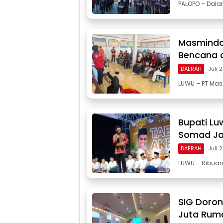
PALOPO – Dal
Masmindo
Bencana d
DAERAH
Juli 
LUWU – PT Mas
Bupati Lu
Somad Ja
DAERAH
Juli 
LUWU – Ribua
SIG Doro
Juta Ruma