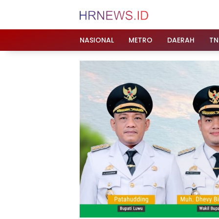
Langsung
ke
konten
NASIONAL
METRO
DAERAH
TN