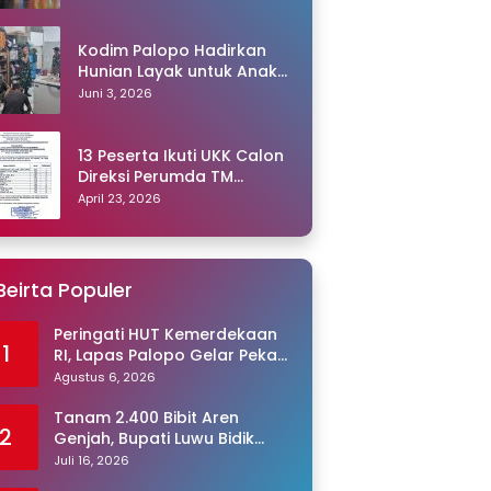
Kodim Palopo Hadirkan
Hunian Layak untuk Anak
Panti
Juni 3, 2026
13 Peserta Ikuti UKK Calon
Direksi Perumda TM
Palopo, Ris Akril Raih
April 23, 2026
Peringkat Pertama
Beirta Populer
Peringati HUT Kemerdekaan
1
RI, Lapas Palopo Gelar Pekan
Olahraga untuk Warga
Agustus 6, 2026
Binaan
Tanam 2.400 Bibit Aren
2
Genjah, Bupati Luwu Bidik
Sentra Produksi Gula Aren
Juli 16, 2026