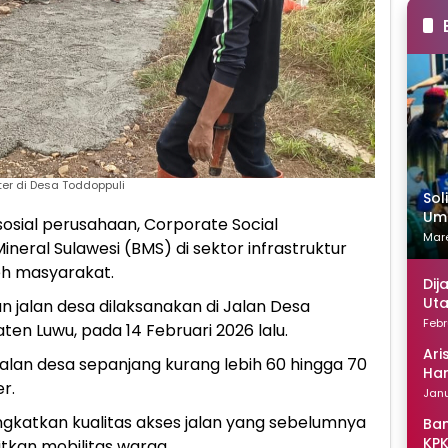
er di Desa Toddoppuli
Sol
Uma
sial perusahaan, Corporate Social
Mare
ineral Sulawesi (BMS) di sektor infrastruktur
eh masyarakat.
Dij
Uta
n jalan desa dilaksanakan di Jalan Desa
Febr
en Luwu, pada 14 Februari 2026 lalu.
Ari
alan desa sepanjang kurang lebih 60 hingga 70
Han
r.
Janu
gkatkan kualitas akses jalan yang sebelumnya
Ban
KPK
kan mobilitas warga.