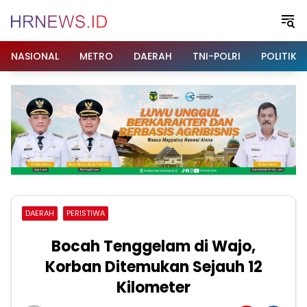
Langsung
ke
konten
NASIONAL
METRO
DAERAH
TNI-POLRI
POLITIK
DAERAH
PERISTIWA
Bocah Tenggelam di Wajo,
Korban Ditemukan Sejauh 12
Kilometer