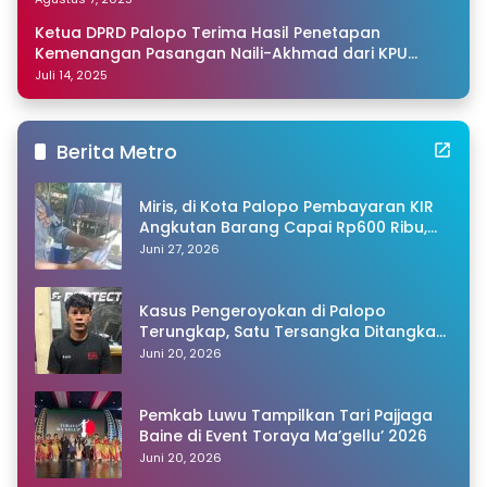
Ketua DPRD Palopo Terima Hasil Penetapan
Kemenangan Pasangan Naili-Akhmad dari KPU
Sulsel
Juli 14, 2025
Berita Metro
Miris, di Kota Palopo Pembayaran KIR
Angkutan Barang Capai Rp600 Ribu,
Warganet Pertanyakan Dugaan Pungli
Juni 27, 2026
Kasus Pengeroyokan di Palopo
Terungkap, Satu Tersangka Ditangkap
Polisi
Juni 20, 2026
Pemkab Luwu Tampilkan Tari Pajjaga
Baine di Event Toraya Ma’gellu’ 2026
Juni 20, 2026