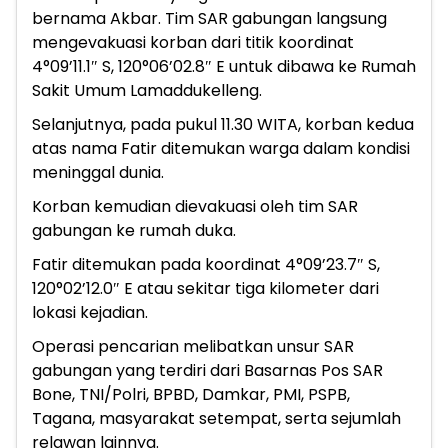
bernama Akbar. Tim SAR gabungan langsung
mengevakuasi korban dari titik koordinat
4°09’11.1″ S, 120°06’02.8″ E untuk dibawa ke Rumah
Sakit Umum Lamaddukelleng.
Selanjutnya, pada pukul 11.30 WITA, korban kedua
atas nama Fatir ditemukan warga dalam kondisi
meninggal dunia.
Korban kemudian dievakuasi oleh tim SAR
gabungan ke rumah duka.
Fatir ditemukan pada koordinat 4°09’23.7″ S,
120°02’12.0″ E atau sekitar tiga kilometer dari
lokasi kejadian.
Operasi pencarian melibatkan unsur SAR
gabungan yang terdiri dari Basarnas Pos SAR
Bone, TNI/Polri, BPBD, Damkar, PMI, PSPB,
Tagana, masyarakat setempat, serta sejumlah
relawan lainnya.