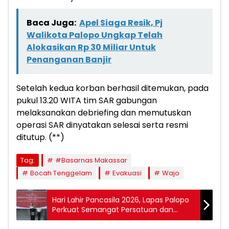
Baca Juga:
Apel Siaga Resik, Pj
Walikota Palopo Ungkap Telah
Alokasikan Rp 30 Miliar Untuk
Penanganan Banjir
Setelah kedua korban berhasil ditemukan, pada
pukul 13.20 WITA tim SAR gabungan
melaksanakan debriefing dan memutuskan
operasi SAR dinyatakan selesai serta resmi
ditutup. (**)
Tag:
#Basarnas Makassar
Bocah Tenggelam
Evakuasi
Wajo
Hari Lahir Pancasila 2026, Lapas Palopo
Perkuat Semangat Persatuan dan
Toleransi