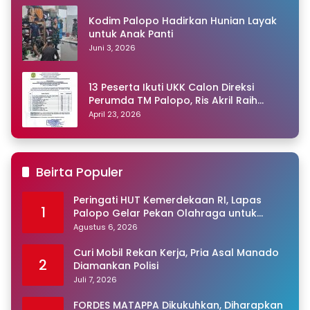
Kodim Palopo Hadirkan Hunian Layak
untuk Anak Panti
Juni 3, 2026
13 Peserta Ikuti UKK Calon Direksi
Perumda TM Palopo, Ris Akril Raih
Peringkat Pertama
April 23, 2026
Beirta Populer
Peringati HUT Kemerdekaan RI, Lapas
1
Palopo Gelar Pekan Olahraga untuk
Warga Binaan
Agustus 6, 2026
Curi Mobil Rekan Kerja, Pria Asal Manado
2
Diamankan Polisi
Juli 7, 2026
FORDES MATAPPA Dikukuhkan, Diharapkan