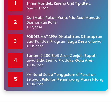
1
Timur Mandek, Kinerja Unit Tipidter
Disorot, Paminal Diminta Turun Tangan
Agustus 1, 2026
Curi Mobil Rekan Kerja, Pria Asal Manado
2
Diamankan Polisi
Juli 7, 2026
FORDES MATAPPA Dikukuhkan, Diharapkan
3
Jadi Fondasi Program Jaga Desa di Luwu
Juli 13, 2026
Tanam 2.400 Bibit Aren Genjah, Bupati
4
Luwu Bidik Sentra Produksi Gula Aren
Juli 16, 2026
KM Nurul Salsa Tenggelam di Perairan
5
Selayar, Puluhan Penumpang Masih Hilang
Juli 16, 2026