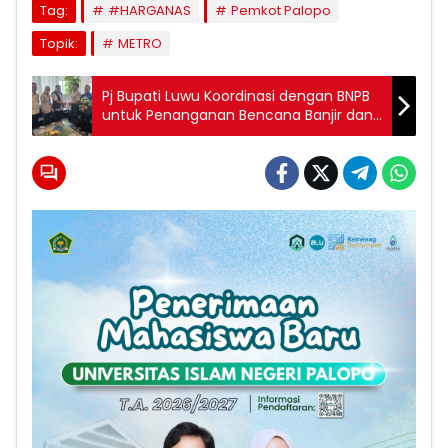
Tag:
#HARGANAS
Pemkot Palopo
Topik:
METRO
Pj Bupati Luwu Koordinasi dengan BNPB
untuk Penanganan Bencana Banjir dan
Longsor