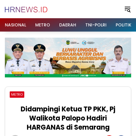
Langsung
ke
konten
NASIONAL
METRO
DAERAH
TNI-POLRI
POLITIK
METRO
Didampingi Ketua TP PKK, Pj
Walikota Palopo Hadiri
HARGANAS di Semarang