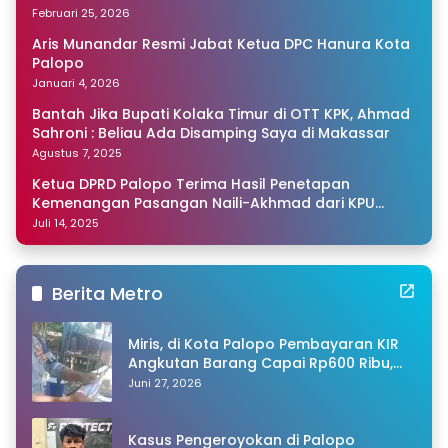
Februari 25, 2026
Aris Munandar Resmi Jabat Ketua DPC Hanura Kota
Palopo
Januari 4, 2026
Bantah Jika Bupati Kolaka Timur di OTT KPK, Ahmad
Sahroni : Beliau Ada Disamping Saya di Makassar
Agustus 7, 2025
Ketua DPRD Palopo Terima Hasil Penetapan
Kemenangan Pasangan Naili-Akhmad dari KPU
Sulsel
Juli 14, 2025
Berita Metro
Miris, di Kota Palopo Pembayaran KIR
Angkutan Barang Capai Rp600 Ribu,
Warganet Pertanyakan Dugaan Pungli
Juni 27, 2026
Kasus Pengeroyokan di Palopo