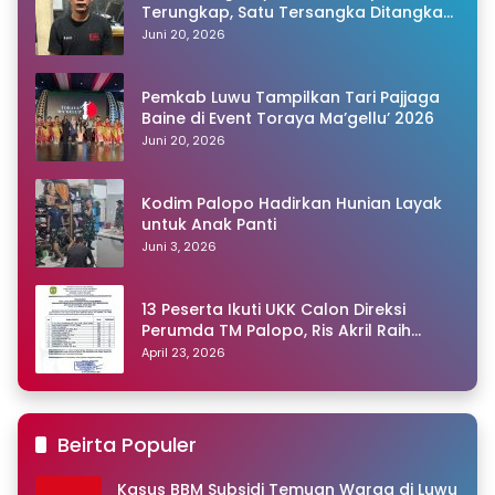
Terungkap, Satu Tersangka Ditangkap
Polisi
Juni 20, 2026
Pemkab Luwu Tampilkan Tari Pajjaga
Baine di Event Toraya Ma’gellu’ 2026
Juni 20, 2026
Kodim Palopo Hadirkan Hunian Layak
untuk Anak Panti
Juni 3, 2026
13 Peserta Ikuti UKK Calon Direksi
Perumda TM Palopo, Ris Akril Raih
Peringkat Pertama
April 23, 2026
Beirta Populer
Kasus BBM Subsidi Temuan Warga di Luwu