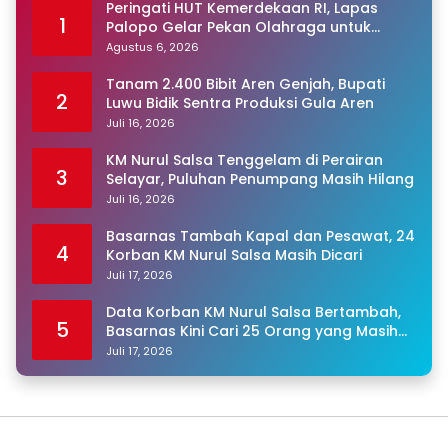
Peringati HUT Kemerdekaan RI, Lapas
1
Palopo Gelar Pekan Olahraga untuk
Warga Binaan
Agustus 6, 2026
Tanam 2.400 Bibit Aren Genjah, Bupati
2
Luwu Bidik Sentra Produksi Gula Aren
Juli 16, 2026
KM Nurul Salsa Tenggelam di Perairan
3
Selayar, Puluhan Penumpang Masih Hilang
Juli 16, 2026
Basarnas Tambah Kapal dan Pesawat, 24
4
Korban KM Nurul Salsa Masih Dicari
Juli 17, 2026
Data Korban KM Nurul Salsa Bertambah,
5
Basarnas Kini Cari 25 Orang yang Masih
Hilang
Juli 17, 2026