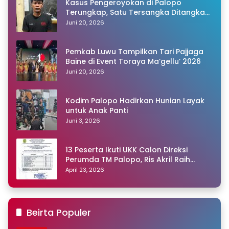
Kasus Pengeroyokan di Palopo
Terungkap, Satu Tersangka Ditangkap
Polisi
Juni 20, 2026
Pemkab Luwu Tampilkan Tari Pajjaga
Baine di Event Toraya Ma’gellu’ 2026
Juni 20, 2026
Kodim Palopo Hadirkan Hunian Layak
untuk Anak Panti
Juni 3, 2026
13 Peserta Ikuti UKK Calon Direksi
Perumda TM Palopo, Ris Akril Raih
Peringkat Pertama
April 23, 2026
Beirta Populer