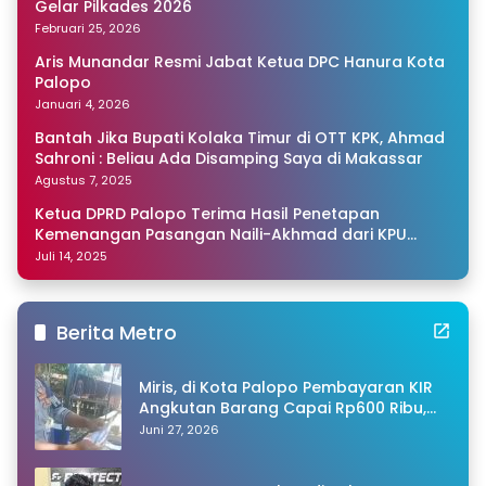
Gelar Pilkades 2026
Februari 25, 2026
Aris Munandar Resmi Jabat Ketua DPC Hanura Kota
Palopo
Januari 4, 2026
Bantah Jika Bupati Kolaka Timur di OTT KPK, Ahmad
Sahroni : Beliau Ada Disamping Saya di Makassar
Agustus 7, 2025
Ketua DPRD Palopo Terima Hasil Penetapan
Kemenangan Pasangan Naili-Akhmad dari KPU
Sulsel
Juli 14, 2025
Berita Metro
Miris, di Kota Palopo Pembayaran KIR
Angkutan Barang Capai Rp600 Ribu,
Warganet Pertanyakan Dugaan Pungli
Juni 27, 2026