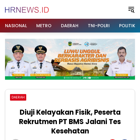
Langsung
ke
konten
NASIONAL
METRO
DAERAH
TNI-POLRI
POLITIK
DAERAH
Diuji Kelayakan Fisik, Peserta
Rekrutmen PT BMS Jalani Tes
Kesehatan