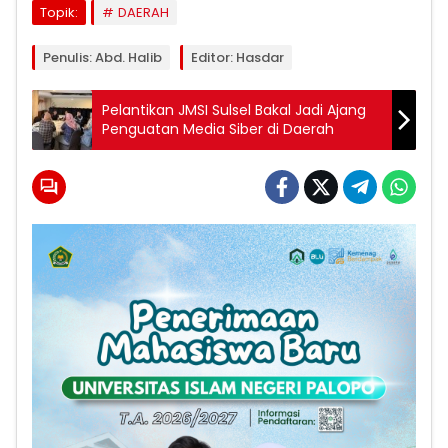
Topik:
DAERAH
Penulis: Abd. Halib
Editor: Hasdar
Pelantikan JMSI Sulsel Bakal Jadi Ajang
Penguatan Media Siber di Daerah