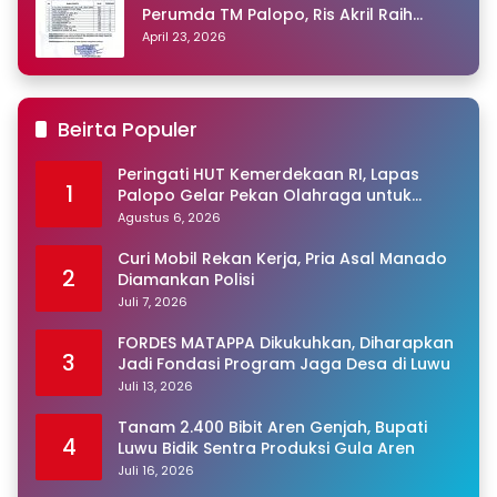
Perumda TM Palopo, Ris Akril Raih
Peringkat Pertama
April 23, 2026
Beirta Populer
Peringati HUT Kemerdekaan RI, Lapas
1
Palopo Gelar Pekan Olahraga untuk
Warga Binaan
Agustus 6, 2026
Curi Mobil Rekan Kerja, Pria Asal Manado
2
Diamankan Polisi
Juli 7, 2026
FORDES MATAPPA Dikukuhkan, Diharapkan
3
Jadi Fondasi Program Jaga Desa di Luwu
Juli 13, 2026
Tanam 2.400 Bibit Aren Genjah, Bupati
4
Luwu Bidik Sentra Produksi Gula Aren
Juli 16, 2026