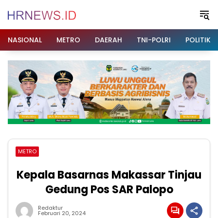
Langsung
ke
konten
NASIONAL
METRO
DAERAH
TNI-POLRI
POLITIK
METRO
Kepala Basarnas Makassar Tinjau
Gedung Pos SAR Palopo
Redaktur
Februari 20, 2024