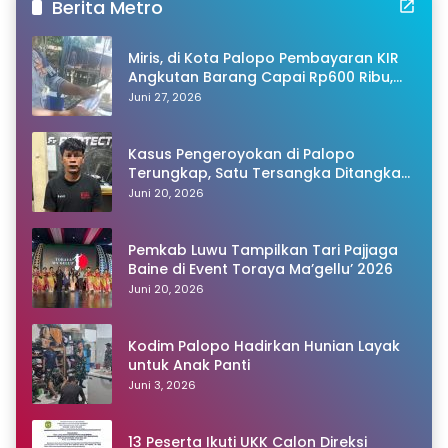
Berita Metro
Miris, di Kota Palopo Pembayaran KIR
Angkutan Barang Capai Rp600 Ribu,
Warganet Pertanyakan Dugaan Pungli
Juni 27, 2026
Kasus Pengeroyokan di Palopo
Terungkap, Satu Tersangka Ditangkap
Polisi
Juni 20, 2026
Pemkab Luwu Tampilkan Tari Pajjaga
Baine di Event Toraya Ma’gellu’ 2026
Juni 20, 2026
Kodim Palopo Hadirkan Hunian Layak
untuk Anak Panti
Juni 3, 2026
13 Peserta Ikuti UKK Calon Direksi