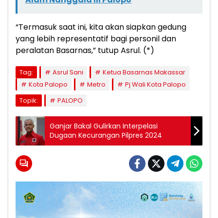
“Termasuk saat ini, kita akan siapkan gedung
yang lebih representatif bagi personil dan
peralatan Basarnas,” tutup Asrul. (*)
Tag:
Asrul Sani
Ketua Basarnas Makassar
Kota Palopo
Metro
Pj Wali Kota Palopo
Topik:
PALOPO
Ganjar Bakal Gulirkan Interpelasi
Dugaan Kecurangan Pilpres 2024