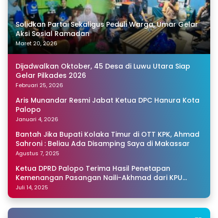
Solidkan Partai Sekaligus Peduli Warga, Umar Gelar
Aksi Sosial Ramadan
Maret 20, 2026
Dijadwalkan Oktober, 45 Desa di Luwu Utara Siap
Gelar Pilkades 2026
Februari 25, 2026
Aris Munandar Resmi Jabat Ketua DPC Hanura Kota
Palopo
Januari 4, 2026
Bantah Jika Bupati Kolaka Timur di OTT KPK, Ahmad
Sahroni : Beliau Ada Disamping Saya di Makassar
Agustus 7, 2025
Ketua DPRD Palopo Terima Hasil Penetapan
Kemenangan Pasangan Naili-Akhmad dari KPU
Sulsel
Juli 14, 2025