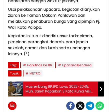
berkejaran dengan waktu,” jelasnya.
Usai pelaksanaan upacara, kegiatan dilanjukan
ziarah ke Taman Makam Pahlawan dan
melakukan penaburan bunga yang dipimpin Pj.
Wali Kota Palopo.
Kegiatan ini turut dihadiri unsur forkopimda,
pimpinan perangkat daerah, para jepala
sekolah, camat dan lurah serta undangan
lainnya. (*)
Tag:
Harkitnas Ke 116
Upacara Bendera
Topik:
METRO
Musrenbang RPJPD Luwu 2025-2045,
Muh. Saleh Paparkan 3 Kata Kunci Visi
Luwu Cemerlang