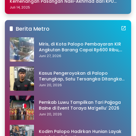
Kemenangan Pasangan Naili-Akhmad dari KPU
Sulsel
Juli 14, 2025
Berita Metro
Miris, di Kota Palopo Pembayaran KIR
Angkutan Barang Capai Rp600 Ribu,
Warganet Pertanyakan Dugaan Pungli
Juni 27, 2026
Kasus Pengeroyokan di Palopo
Terungkap, Satu Tersangka Ditangkap
Polisi
Juni 20, 2026
Pemkab Luwu Tampilkan Tari Pajjaga
Baine di Event Toraya Ma’gellu’ 2026
Juni 20, 2026
Kodim Palopo Hadirkan Hunian Layak