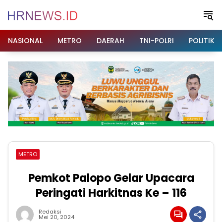
Langsung
ke
konten
NASIONAL
METRO
DAERAH
TNI-POLRI
POLITIK
METRO
Pemkot Palopo Gelar Upacara
Peringati Harkitnas Ke – 116
Redaksi
Mei 20, 2024