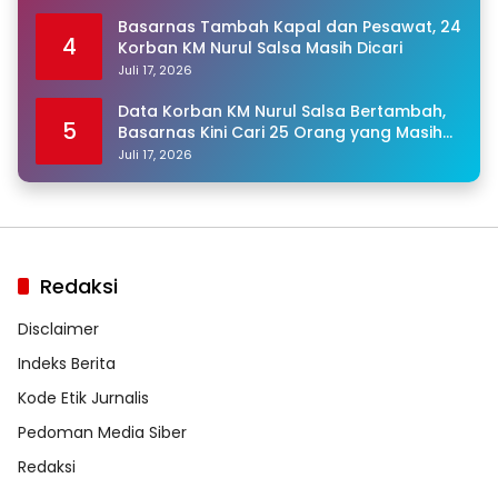
Basarnas Tambah Kapal dan Pesawat, 24
4
Korban KM Nurul Salsa Masih Dicari
Juli 17, 2026
Data Korban KM Nurul Salsa Bertambah,
5
Basarnas Kini Cari 25 Orang yang Masih
Hilang
Juli 17, 2026
Redaksi
Disclaimer
Indeks Berita
Kode Etik Jurnalis
Pedoman Media Siber
Redaksi