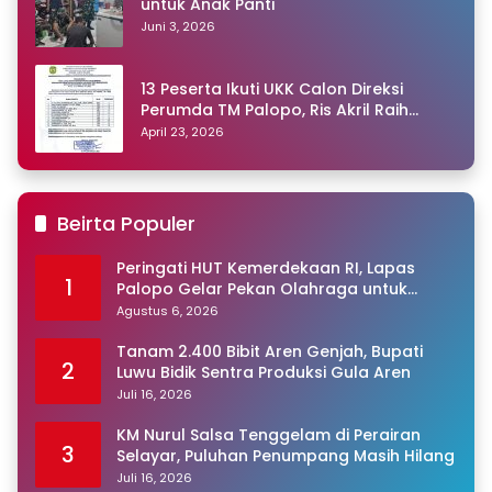
untuk Anak Panti
Juni 3, 2026
13 Peserta Ikuti UKK Calon Direksi
Perumda TM Palopo, Ris Akril Raih
Peringkat Pertama
April 23, 2026
Beirta Populer
Peringati HUT Kemerdekaan RI, Lapas
1
Palopo Gelar Pekan Olahraga untuk
Warga Binaan
Agustus 6, 2026
Tanam 2.400 Bibit Aren Genjah, Bupati
2
Luwu Bidik Sentra Produksi Gula Aren
Juli 16, 2026
KM Nurul Salsa Tenggelam di Perairan
3
Selayar, Puluhan Penumpang Masih Hilang
Juli 16, 2026