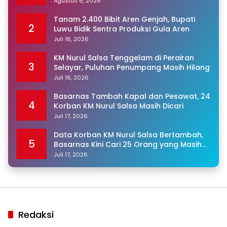
Agustus 6, 2026
Tanam 2.400 Bibit Aren Genjah, Bupati
2
Luwu Bidik Sentra Produksi Gula Aren
Juli 16, 2026
KM Nurul Salsa Tenggelam di Perairan
3
Selayar, Puluhan Penumpang Masih Hilang
Juli 16, 2026
Basarnas Tambah Kapal dan Pesawat, 24
4
Korban KM Nurul Salsa Masih Dicari
Juli 17, 2026
Data Korban KM Nurul Salsa Bertambah,
5
Basarnas Kini Cari 25 Orang yang Masih
Hilang
Juli 17, 2026
Redaksi