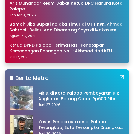
Aris Munandar Resmi Jabat Ketua DPC Hanura Kota
Palopo
Januari 4, 2026
Bantah Jika Bupati Kolaka Timur di OTT KPK, Ahmad
Sahroni : Beliau Ada Disamping Saya di Makassar
Agustus 7, 2025
Ketua DPRD Palopo Terima Hasil Penetapan
Kemenangan Pasangan Naili-Akhmad dari KPU
Sulsel
Juli 14, 2025
Berita Metro
Miris, di Kota Palopo Pembayaran KIR
Angkutan Barang Capai Rp600 Ribu,
Warganet Pertanyakan Dugaan Pungli
Juni 27, 2026
Kasus Pengeroyokan di Palopo
Terungkap, Satu Tersangka Ditangkap
Polisi
Juni 20, 2026