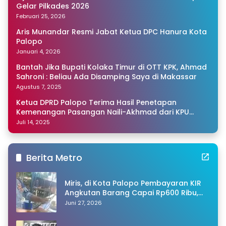
Gelar Pilkades 2026
Februari 25, 2026
Aris Munandar Resmi Jabat Ketua DPC Hanura Kota
Palopo
Januari 4, 2026
Bantah Jika Bupati Kolaka Timur di OTT KPK, Ahmad
Sahroni : Beliau Ada Disamping Saya di Makassar
Agustus 7, 2025
Ketua DPRD Palopo Terima Hasil Penetapan
Kemenangan Pasangan Naili-Akhmad dari KPU
Sulsel
Juli 14, 2025
Berita Metro
Miris, di Kota Palopo Pembayaran KIR
Angkutan Barang Capai Rp600 Ribu,
Warganet Pertanyakan Dugaan Pungli
Juni 27, 2026