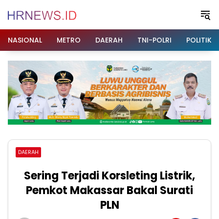
Langsung
ke
konten
NASIONAL
METRO
DAERAH
TNI-POLRI
POLITIK
DAERAH
Sering Terjadi Korsleting Listrik,
Pemkot Makassar Bakal Surati
PLN