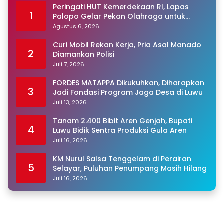
Peringati HUT Kemerdekaan RI, Lapas
1
Palopo Gelar Pekan Olahraga untuk
Warga Binaan
Agustus 6, 2026
Curi Mobil Rekan Kerja, Pria Asal Manado
2
Diamankan Polisi
Juli 7, 2026
FORDES MATAPPA Dikukuhkan, Diharapkan
3
Jadi Fondasi Program Jaga Desa di Luwu
Juli 13, 2026
Tanam 2.400 Bibit Aren Genjah, Bupati
4
Luwu Bidik Sentra Produksi Gula Aren
Juli 16, 2026
KM Nurul Salsa Tenggelam di Perairan
5
Selayar, Puluhan Penumpang Masih Hilang
Juli 16, 2026