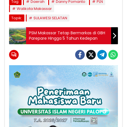
Tag:
Daerah
Danny Pomanto
PLN
Walikota Makassar
Topik:
SULAWESI SELATAN
PSM Makassar Tetap Bermarkas di GBH
Parepare Hingga 5 Tahun Kedepan