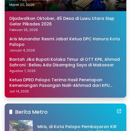
Maret 20, 2026
Dijadwalkan Oktober, 45 Desa di Luwu Utara Siap
Gelar Pilkades 2026
Februari 25, 2026
Aris Munandar Resmi Jabat Ketua DPC Hanura Kota
Palopo
Januari 4, 2026
Bantah Jika Bupati Kolaka Timur di OTT KPK, Ahmad
Sahroni : Beliau Ada Disamping Saya di Makassar
Agustus 7, 2025
Ketua DPRD Palopo Terima Hasil Penetapan
Kemenangan Pasangan Naili-Akhmad dari KPU
Sulsel
Juli 14, 2025
Berita Metro
Miris, di Kota Palopo Pembayaran KIR