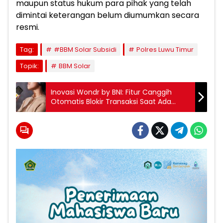
maupun status hukum para pihak yang telah
dimintai keterangan belum diumumkan secara
resmi.
Tag:
#BBM Solar Subsidi
Polres Luwu Timur
Topik:
BBM Solar
Inovasi Wondr by BNI: Fitur Canggih
Otomatis Blokir Transaksi Saat Ada
Panggilan Masuk