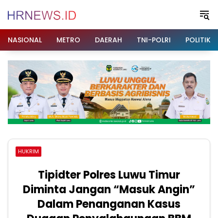
Langsung
ke
konten
NASIONAL
METRO
DAERAH
TNI-POLRI
POLITIK
HUKRIM
Tipidter Polres Luwu Timur
Diminta Jangan “Masuk Angin”
Dalam Penanganan Kasus