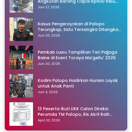
Angkutan Barang Capai Rp600 Ribu,
Warganet Pertanyakan Dugaan Pungli
Juni 27, 2026
Kasus Pengeroyokan di Palopo
Terungkap, Satu Tersangka Ditangkap
Polisi
Juni 20, 2026
Pemkab Luwu Tampilkan Tari Pajjaga
Baine di Event Toraya Ma’gellu’ 2026
Juni 20, 2026
Kodim Palopo Hadirkan Hunian Layak
untuk Anak Panti
Juni 3, 2026
13 Peserta Ikuti UKK Calon Direksi
Perumda TM Palopo, Ris Akril Raih
Peringkat Pertama
April 23, 2026