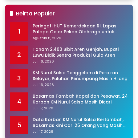
Beirta Populer
Peringati HUT Kemerdekaan RI, Lapas
1
Palopo Gelar Pekan Olahraga untuk
Warga Binaan
Agustus 6, 2026
Tanam 2.400 Bibit Aren Genjah, Bupati
2
Luwu Bidik Sentra Produksi Gula Aren
Juli 16, 2026
KM Nurul Salsa Tenggelam di Perairan
3
Selayar, Puluhan Penumpang Masih Hilang
Juli 16, 2026
Basarnas Tambah Kapal dan Pesawat, 24
4
Korban KM Nurul Salsa Masih Dicari
Juli 17, 2026
Data Korban KM Nurul Salsa Bertambah,
5
Basarnas Kini Cari 25 Orang yang Masih
Hilang
Juli 17, 2026