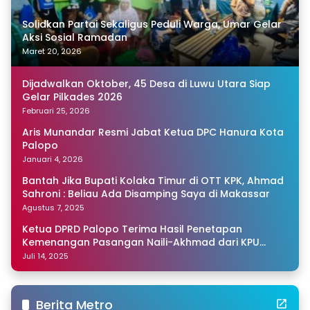
Solidkan Partai Sekaligus Peduli Warga, Umar Gelar
Aksi Sosial Ramadan
Maret 20, 2026
Dijadwalkan Oktober, 45 Desa di Luwu Utara Siap
Gelar Pilkades 2026
Februari 25, 2026
Aris Munandar Resmi Jabat Ketua DPC Hanura Kota
Palopo
Januari 4, 2026
Bantah Jika Bupati Kolaka Timur di OTT KPK, Ahmad
Sahroni : Beliau Ada Disamping Saya di Makassar
Agustus 7, 2025
Ketua DPRD Palopo Terima Hasil Penetapan
Kemenangan Pasangan Naili-Akhmad dari KPU
Sulsel
Juli 14, 2025
Berita Metro