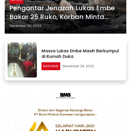
Pengantar Jenazah Lukas Embe
Bakar 25 Ruko, Korban Minta
Ganti Rugi
Desember 30, 2023
Massa Lukas Embe Masih Berkumpul
di Rumah Duka
NASIONAL
Desember 29, 2023