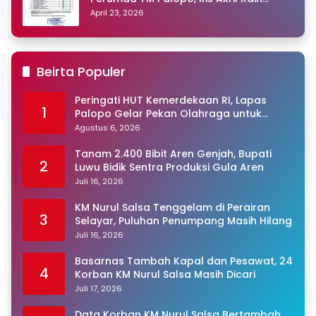
Peringkat Pertama
April 23, 2026
Beirta Populer
Peringati HUT Kemerdekaan RI, Lapas
1
Palopo Gelar Pekan Olahraga untuk
Warga Binaan
Agustus 6, 2026
Tanam 2.400 Bibit Aren Genjah, Bupati
2
Luwu Bidik Sentra Produksi Gula Aren
Juli 16, 2026
KM Nurul Salsa Tenggelam di Perairan
3
Selayar, Puluhan Penumpang Masih Hilang
Juli 16, 2026
Basarnas Tambah Kapal dan Pesawat, 24
4
Korban KM Nurul Salsa Masih Dicari
Juli 17, 2026
Data Korban KM Nurul Salsa Bertambah,