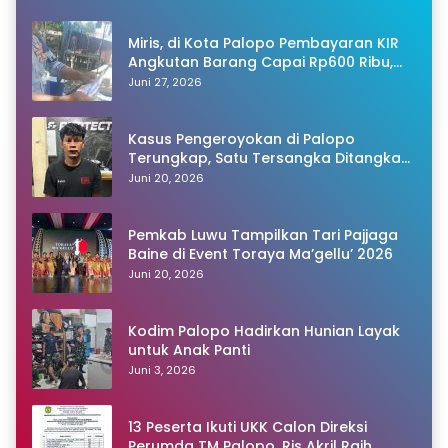
Miris, di Kota Palopo Pembayaran KIR
Angkutan Barang Capai Rp600 Ribu,
Warganet Pertanyakan Dugaan Pungli
Juni 27, 2026
Kasus Pengeroyokan di Palopo
Terungkap, Satu Tersangka Ditangkap
Polisi
Juni 20, 2026
Pemkab Luwu Tampilkan Tari Pajjaga
Baine di Event Toraya Ma’gellu’ 2026
Juni 20, 2026
Kodim Palopo Hadirkan Hunian Layak
untuk Anak Panti
Juni 3, 2026
13 Peserta Ikuti UKK Calon Direksi
Perumda TM Palopo, Ris Akril Raih