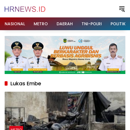
Langsung
ke
konten
NASIONAL
METRO
DAERAH
TNI-POLRI
POLITIK
Lukas Embe
METRO