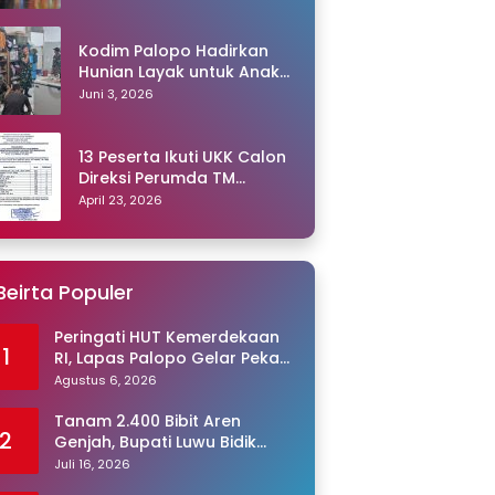
Kodim Palopo Hadirkan
Hunian Layak untuk Anak
Panti
Juni 3, 2026
13 Peserta Ikuti UKK Calon
Direksi Perumda TM
Palopo, Ris Akril Raih
April 23, 2026
Peringkat Pertama
Beirta Populer
Peringati HUT Kemerdekaan
1
RI, Lapas Palopo Gelar Pekan
Olahraga untuk Warga
Agustus 6, 2026
Binaan
Tanam 2.400 Bibit Aren
2
Genjah, Bupati Luwu Bidik
Sentra Produksi Gula Aren
Juli 16, 2026