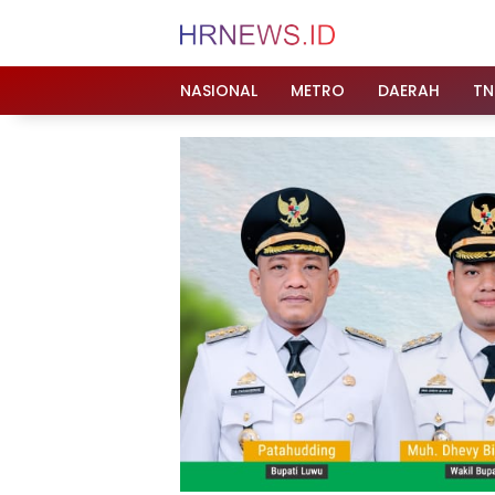
Langsung
ke
konten
NASIONAL
METRO
DAERAH
TN