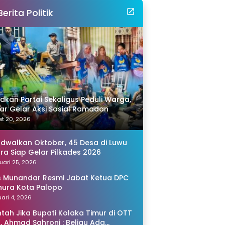
Berita Politik
idkan Partai Sekaligus Peduli Warga,
r Gelar Aksi Sosial Ramadan
t 20, 2026
adwalkan Oktober, 45 Desa di Luwu
ra Siap Gelar Pilkades 2026
uari 25, 2026
s Munandar Resmi Jabat Ketua DPC
ura Kota Palopo
ari 4, 2026
tah Jika Bupati Kolaka Timur di OTT
, Ahmad Sahroni : Beliau Ada