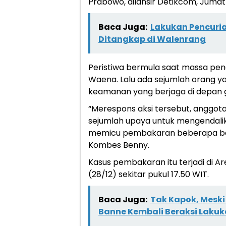
Prabowo, dilansir Detikcom, Juma
Baca Juga:
Lakukan Pencurian
Ditangkap di Walenrang
Peristiwa bermula saat massa pen
Waena. Lalu ada sejumlah orang 
keamanan yang berjaga di depan
“Merespons aksi tersebut, anggo
sejumlah upaya untuk mengendalikan
memicu pembakaran beberapa ban
Kombes Benny.
Kasus pembakaran itu terjadi di A
(28/12) sekitar pukul 17.50 WIT.
Baca Juga:
Tak Kapok, Meski
Banne Kembali Beraksi Laku