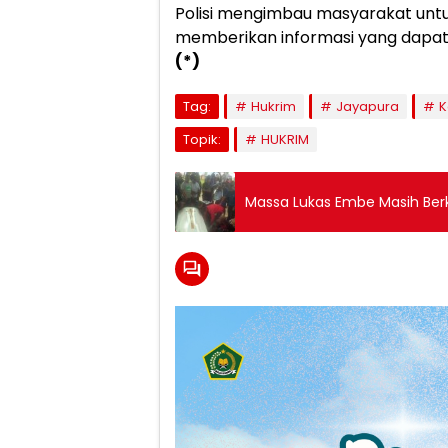
Polisi mengimbau masyarakat unt
memberikan informasi yang dapat 
(*)
Tag:
Hukrim
Jayapura
K
Topik:
HUKRIM
Massa Lukas Embe Masih Be