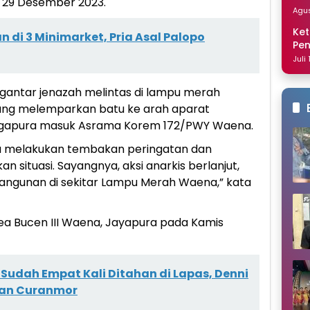
t 29 Desember 2023.
Dis
Agus
Ket
 di 3 Minimarket, Pria Asal Palopo
Pe
Nai
Juli
gantar jenazah melintas di lampu merah
yang melemparkan batu ke arah aparat
 gapura masuk Asrama Korem 172/PWY Waena.
ta melakukan tembakan peringatan dan
 situasi. Sayangnya, aksi anarkis berlanjut,
gunan di sekitar Lampu Merah Waena,” kata
rea Bucen III Waena, Jayapura pada Kamis
 Sudah Empat Kali Ditahan di Lapas, Denni
kan Curanmor