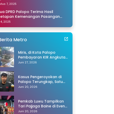
amping Saya di Makassar
tus 7, 2025
ua DPRD Palopo Terima Hasil
netapan Kemenangan Pasangan
li-Akhmad dari KPU Sulsel
 14, 2025
Berita Metro
Miris, di Kota Palopo
Pembayaran KIR Angkutan
Barang Capai Rp600 Ribu,
Juni 27, 2026
Warganet Pertanyakan
Dugaan Pungli
Kasus Pengeroyokan di
Palopo Terungkap, Satu
Tersangka Ditangkap
Juni 20, 2026
Polisi
Pemkab Luwu Tampilkan
Tari Pajjaga Baine di Event
Toraya Ma’gellu’ 2026
Juni 20, 2026