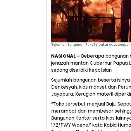
Sejumlah Bangunan Ruko terbakar saat pengant
NASIONAL –
Beberapa bangunan d
jenazah mantan Gubernur Papua Lu
sedang diselidiki kepolisian.
Sejumlah bangunan beserta isinya 
Denkesyah, kios manset dan Peru
Jayapura. Kerugian materil diperki
“Toko tersebut menjual Baju, Sepa
merambat dan membesar sehingg
Bangunan Kantor serta kios lainn
172/PWY Waena,” kata Kabid Huma