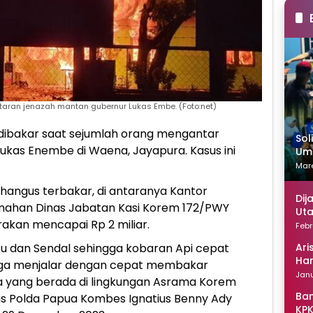
aran jenazah mantan gubernur Lukas Embe. (Foto:net)
ibakar saat sejumlah orang mengantar
Sol
kas Enembe di Waena, Jayapura. Kasus ini
Uma
Mare
hangus terbakar, di antaranya Kantor
Dij
mahan Dinas Jabatan Kasi Korem 172/PWY
Uta
rakan mencapai Rp 2 miliar.
Febr
Ari
tu dan Sendal sehingga kobaran Api cepat
Han
a menjalar dengan cepat membakar
Janu
ya yang berada di lingkungan Asrama Korem
Ban
s Polda Papua Kombes Ignatius Benny Ady
KPK