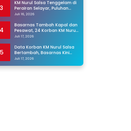
KM Nurul Salsa Tenggelam di
3
Perairan Selayar, Puluhan
Penumpang Masih Hilang
Juli 16, 2026
Basarnas Tambah Kapal dan
4
Pesawat, 24 Korban KM Nurul
Salsa Masih Dicari
Juli 17, 2026
Data Korban KM Nurul Salsa
5
Bertambah, Basarnas Kini
Cari 25 Orang yang Masih
Juli 17, 2026
Hilang