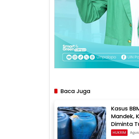
Baca Juga
Kasus BBM
Mandek, Ki
Diminta T
HUKRIM
Agus