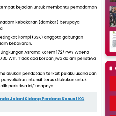
di tempat kejadian untuk membantu pemadaman
pemadam kebakaran (damkar) berupaya
a.
setingkat kompi (SSK) anggota gabungan
adam kebakaran.
 Lingkungan Asrama Korem 172/PWY Waena
.30 WIT. Tidak ada korban jiwa dalam peristiwa
h melakukan pendataan terkait pelaku usaha dan
penyelidikan intensif terus dilakukan untuk
ik peristiwa ini,” ucapnya.
nda Jalani Sidang Perdana Kasus 1 KG