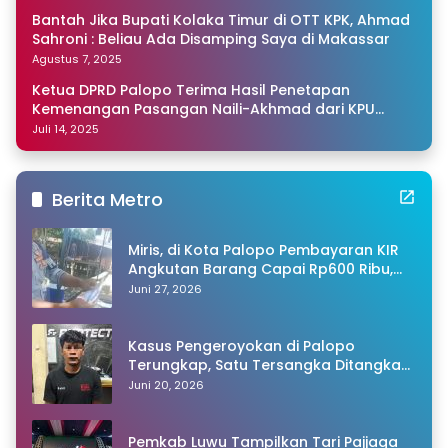
Bantah Jika Bupati Kolaka Timur di OTT KPK, Ahmad
Sahroni : Beliau Ada Disamping Saya di Makassar
Agustus 7, 2025
Ketua DPRD Palopo Terima Hasil Penetapan
Kemenangan Pasangan Naili-Akhmad dari KPU
Sulsel
Juli 14, 2025
Berita Metro
Miris, di Kota Palopo Pembayaran KIR
Angkutan Barang Capai Rp600 Ribu,
Warganet Pertanyakan Dugaan Pungli
Juni 27, 2026
Kasus Pengeroyokan di Palopo
Terungkap, Satu Tersangka Ditangkap
Polisi
Juni 20, 2026
Pemkab Luwu Tampilkan Tari Pajjaga