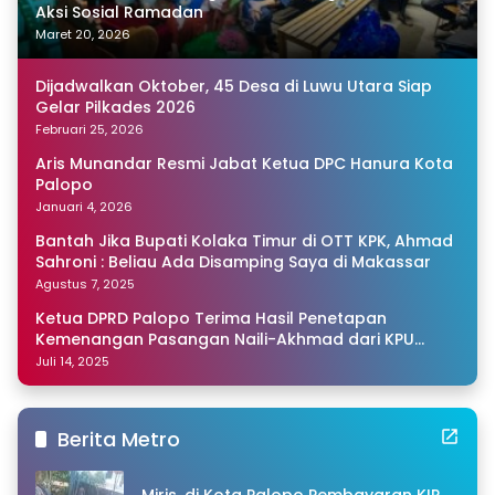
Aksi Sosial Ramadan
Maret 20, 2026
Dijadwalkan Oktober, 45 Desa di Luwu Utara Siap
Gelar Pilkades 2026
Februari 25, 2026
Aris Munandar Resmi Jabat Ketua DPC Hanura Kota
Palopo
Januari 4, 2026
Bantah Jika Bupati Kolaka Timur di OTT KPK, Ahmad
Sahroni : Beliau Ada Disamping Saya di Makassar
Agustus 7, 2025
Ketua DPRD Palopo Terima Hasil Penetapan
Kemenangan Pasangan Naili-Akhmad dari KPU
Sulsel
Juli 14, 2025
Berita Metro
Miris, di Kota Palopo Pembayaran KIR