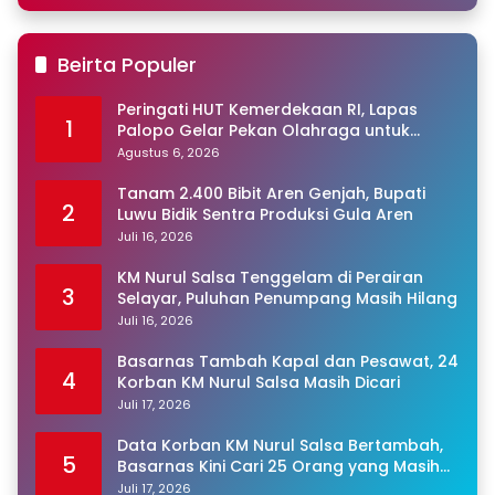
Beirta Populer
Peringati HUT Kemerdekaan RI, Lapas
1
Palopo Gelar Pekan Olahraga untuk
Warga Binaan
Agustus 6, 2026
Tanam 2.400 Bibit Aren Genjah, Bupati
2
Luwu Bidik Sentra Produksi Gula Aren
Juli 16, 2026
KM Nurul Salsa Tenggelam di Perairan
3
Selayar, Puluhan Penumpang Masih Hilang
Juli 16, 2026
Basarnas Tambah Kapal dan Pesawat, 24
4
Korban KM Nurul Salsa Masih Dicari
Juli 17, 2026
Data Korban KM Nurul Salsa Bertambah,
5
Basarnas Kini Cari 25 Orang yang Masih
Hilang
Juli 17, 2026