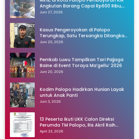
Angkutan Barang Capai Rp600 Ribu,
Warganet Pertanyakan Dugaan Pungli
Juni 27, 2026
Kasus Pengeroyokan di Palopo
Terungkap, Satu Tersangka Ditangkap
Polisi
Juni 20, 2026
Pemkab Luwu Tampilkan Tari Pajjaga
Baine di Event Toraya Ma’gellu’ 2026
Juni 20, 2026
Kodim Palopo Hadirkan Hunian Layak
untuk Anak Panti
Juni 3, 2026
13 Peserta Ikuti UKK Calon Direksi
Perumda TM Palopo, Ris Akril Raih
Peringkat Pertama
April 23, 2026