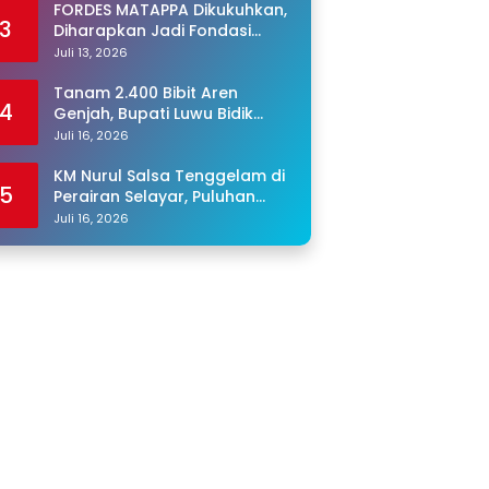
FORDES MATAPPA Dikukuhkan,
3
Diharapkan Jadi Fondasi
Program Jaga Desa di Luwu
Juli 13, 2026
Tanam 2.400 Bibit Aren
4
Genjah, Bupati Luwu Bidik
Sentra Produksi Gula Aren
Juli 16, 2026
KM Nurul Salsa Tenggelam di
5
Perairan Selayar, Puluhan
Penumpang Masih Hilang
Juli 16, 2026