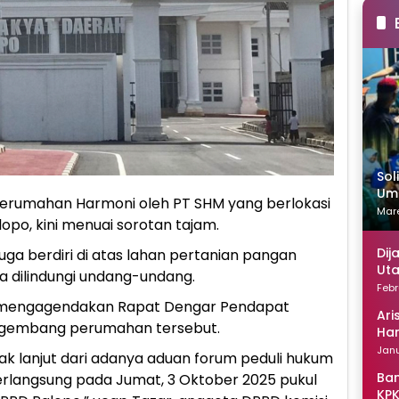
Sol
Uma
rumahan Harmoni oleh PT SHM yang berlokasi
Mare
opo, kini menuai sorotan tajam.
Dij
ga berdiri di atas lahan pertanian pangan
Uta
ya dilindungi undang-undang.
Febr
i mengagendakan Rapat Dengar Pendapat
Ari
ngembang perumahan tersebut.
Han
Janu
ak lanjut dari adanya aduan forum peduli hukum
Ban
berlangsung pada Jumat, 3 Oktober 2025 pukul
KPK