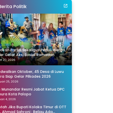
Berita Politik
idkan Partai Sekaligus Peduli Warga,
r Gelar Aksi Sosial Ramadan
t 20, 2026
adwalkan Oktober, 45 Desa di Luwu
ra Siap Gelar Pilkades 2026
uari 25, 2026
s Munandar Resmi Jabat Ketua DPC
ura Kota Palopo
ari 4, 2026
tah Jika Bupati Kolaka Timur di OTT
, Ahmad Sahroni : Beliau Ada