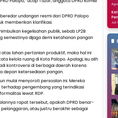
PRD Palopo,” ucap Tazar, anggota DPRD komisi
Dis
Agus
Ket
h beredar undangan resmi dari DPRD Palopo
Pe
k memberikan klarifikasi.
Nai
Juli
imbulkan kegelisahan publik, sebab LP2B
g semestinya dijaga demi ketahanan pangan
 atas lahan pertanian produktif, maka hal ini
ta kelola ruang di Kota Palopo. Apalagi, isu alih
adi kontroversi di berbagai daerah karena
a depan ketersediaan pangan.
un mulai menyoroti persoalan ini. Mereka
s terhadap pengembang yang terindikasi
formalitas lewat RDP.
jalannya rapat tersebut, apakah DPRD benar-
elanggaran, atau justru berakhir sebagai