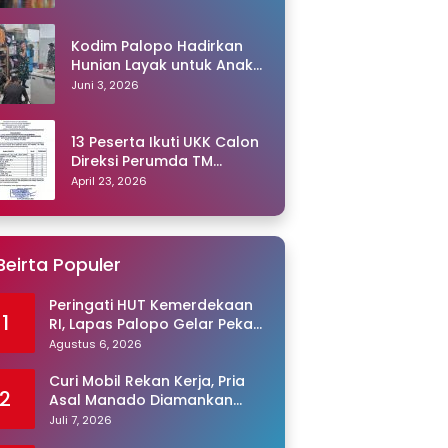
Kodim Palopo Hadirkan
Hunian Layak untuk Anak
Panti
Juni 3, 2026
13 Peserta Ikuti UKK Calon
Direksi Perumda TM
Palopo, Ris Akril Raih
April 23, 2026
Peringkat Pertama
Beirta Populer
Peringati HUT Kemerdekaan
1
RI, Lapas Palopo Gelar Pekan
Olahraga untuk Warga
Agustus 6, 2026
Binaan
Curi Mobil Rekan Kerja, Pria
2
Asal Manado Diamankan
Polisi
Juli 7, 2026