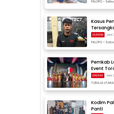
PALOPO – Sebu
Kasus Pen
Tersangka
HUKRIM
Juni
PALOPO – Satua
Pemkab Lu
Event Tor
DAERAH
Juni 
TORAJA UTARA 
Kodim Pal
Panti