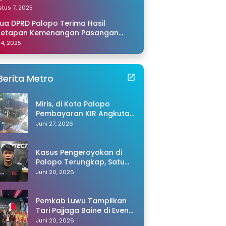
amping Saya di Makassar
tus 7, 2025
ua DPRD Palopo Terima Hasil
netapan Kemenangan Pasangan
li-Akhmad dari KPU Sulsel
 14, 2025
Berita Metro
Miris, di Kota Palopo
Pembayaran KIR Angkutan
Barang Capai Rp600 Ribu,
Juni 27, 2026
Warganet Pertanyakan
Dugaan Pungli
Kasus Pengeroyokan di
Palopo Terungkap, Satu
Tersangka Ditangkap
Juni 20, 2026
Polisi
Pemkab Luwu Tampilkan
Tari Pajjaga Baine di Event
Toraya Ma’gellu’ 2026
Juni 20, 2026