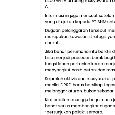
14.00 WITA di ruang musyawarah D
C.
Informasi ini juga mencuat setela
yang ditujukan kepada PT SHM untu
Dugaan pelanggaran tersebut men
merupakan kawasan strategis yan
daerah.
Jika benar perumahan itu berdiri di
bisa menjadi preseden buruk bagi ta
fungsi lahan pertanian kerap menj
menyangkut nasib petani dan mas
Sejumlah aktivis dan masyarakat p
menilai DPRD harus bersikap tega
melanggar aturan, bukan sekadar 
Kini, publik menunggu bagaimana 
benar serius membongkar dugaan p
“pertunjukan politik” semata.