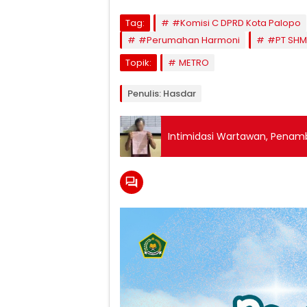
Tag:
#Komisi C DPRD Kota Palopo
#Perumahan Harmoni
#PT SHM
Topik:
METRO
Penulis: Hasdar
Intimidasi Wartawan, Penamb