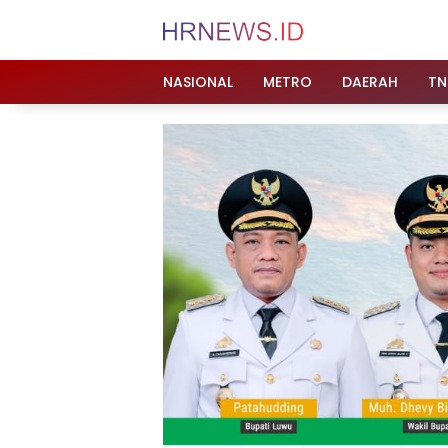
Langsung
ke
konten
NASIONAL
METRO
DAERAH
TN