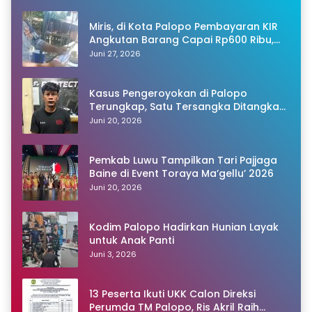
Miris, di Kota Palopo Pembayaran KIR
Angkutan Barang Capai Rp600 Ribu,
Warganet Pertanyakan Dugaan Pungli
Juni 27, 2026
Kasus Pengeroyokan di Palopo
Terungkap, Satu Tersangka Ditangkap
Polisi
Juni 20, 2026
Pemkab Luwu Tampilkan Tari Pajjaga
Baine di Event Toraya Ma’gellu’ 2026
Juni 20, 2026
Kodim Palopo Hadirkan Hunian Layak
untuk Anak Panti
Juni 3, 2026
13 Peserta Ikuti UKK Calon Direksi
Perumda TM Palopo, Ris Akril Raih