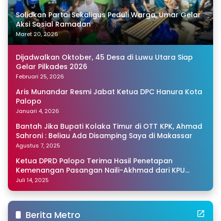
Solidkan Partai Sekaligus Peduli Warga, Umar Gelar
Aksi Sosial Ramadan
Maret 20, 2026
Dijadwalkan Oktober, 45 Desa di Luwu Utara Siap
Gelar Pilkades 2026
Februari 25, 2026
Aris Munandar Resmi Jabat Ketua DPC Hanura Kota
Palopo
Januari 4, 2026
Bantah Jika Bupati Kolaka Timur di OTT KPK, Ahmad
Sahroni : Beliau Ada Disamping Saya di Makassar
Agustus 7, 2025
Ketua DPRD Palopo Terima Hasil Penetapan
Kemenangan Pasangan Naili-Akhmad dari KPU
Sulsel
Juli 14, 2025
Berita Metro