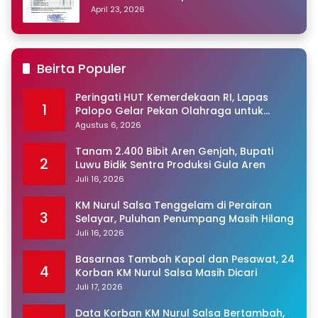
Peringkat Pertama
April 23, 2026
Beirta Populer
Peringati HUT Kemerdekaan RI, Lapas
1
Palopo Gelar Pekan Olahraga untuk
Warga Binaan
Agustus 6, 2026
Tanam 2.400 Bibit Aren Genjah, Bupati
2
Luwu Bidik Sentra Produksi Gula Aren
Juli 16, 2026
KM Nurul Salsa Tenggelam di Perairan
3
Selayar, Puluhan Penumpang Masih Hilang
Juli 16, 2026
Basarnas Tambah Kapal dan Pesawat, 24
4
Korban KM Nurul Salsa Masih Dicari
Juli 17, 2026
Data Korban KM Nurul Salsa Bertambah,