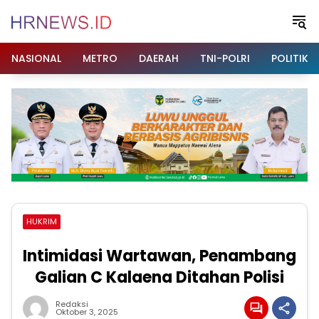
Langsung
ke
konten
NASIONAL
METRO
DAERAH
TNI-POLRI
POLITIK
HUKRIM
Intimidasi Wartawan, Penambang
Galian C Kalaena Ditahan Polisi
Redaksi
Oktober 3, 2025