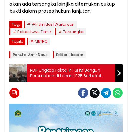
akan ada tersangka lain jika ditemukan cukup
bukti dalam proses hukum lanjutan.
Tag:
#Intimidasi Wartawan
Polres Luwu Timur
Tersangka
Topik:
METRO
Penulis: Amir Daus
Editor: Hasdar
RDP Ungkap Fakta, PT SHM Bangun
Perumahan di Lahan LP2B Berbekal
Rekomendasi Dinas Pertanian