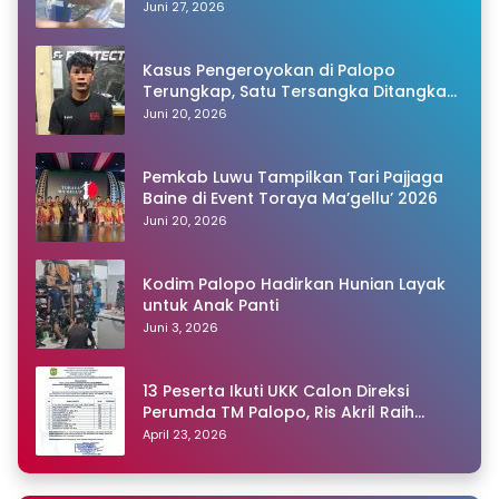
Warganet Pertanyakan Dugaan Pungli
Juni 27, 2026
Kasus Pengeroyokan di Palopo
Terungkap, Satu Tersangka Ditangkap
Polisi
Juni 20, 2026
Pemkab Luwu Tampilkan Tari Pajjaga
Baine di Event Toraya Ma’gellu’ 2026
Juni 20, 2026
Kodim Palopo Hadirkan Hunian Layak
untuk Anak Panti
Juni 3, 2026
13 Peserta Ikuti UKK Calon Direksi
Perumda TM Palopo, Ris Akril Raih
Peringkat Pertama
April 23, 2026