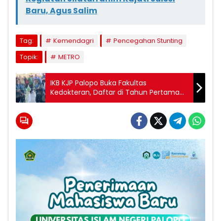
Baru, Agus Salim
Tag:
Kemendagri
Pencegahan Stunting
Topik:
METRO
IKB KJP Palopo Buka Fakultas
Kedokteran, Daftar di Tahun Pertama
Dapat Potongan 10 Persen