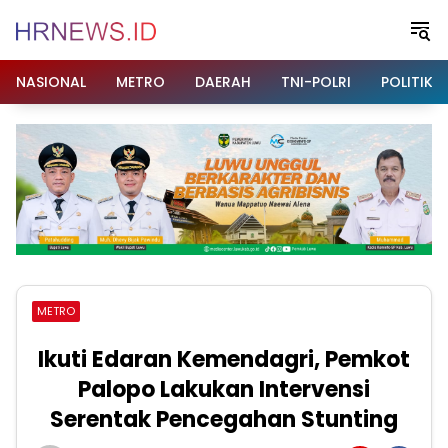
Langsung
ke
konten
NASIONAL
METRO
DAERAH
TNI-POLRI
POLITIK
METRO
Ikuti Edaran Kemendagri, Pemkot
Palopo Lakukan Intervensi
Serentak Pencegahan Stunting