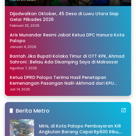
Dijadwalkan Oktober, 45 Desa di Luwu Utara Siap
Gelar Pilkades 2026
Februari 25, 2026
Aris Munandar Resmi Jabat Ketua DPC Hanura Kota
Palopo
Januari 4, 2026
Bantah Jika Bupati Kolaka Timur di OTT KPK, Ahmad
Sahroni : Beliau Ada Disamping Saya di Makassar
Agustus 7, 2025
Ketua DPRD Palopo Terima Hasil Penetapan
Kemenangan Pasangan Naili-Akhmad dari KPU
Sulsel
Juli 14, 2025
Berita Metro
Miris, di Kota Palopo Pembayaran KIR
Angkutan Barang Capai Rp600 Ribu,