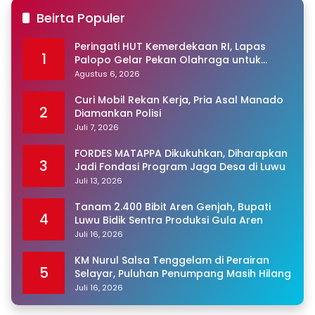
Beirta Populer
Peringati HUT Kemerdekaan RI, Lapas
1
Palopo Gelar Pekan Olahraga untuk
Warga Binaan
Agustus 6, 2026
Curi Mobil Rekan Kerja, Pria Asal Manado
2
Diamankan Polisi
Juli 7, 2026
FORDES MATAPPA Dikukuhkan, Diharapkan
3
Jadi Fondasi Program Jaga Desa di Luwu
Juli 13, 2026
Tanam 2.400 Bibit Aren Genjah, Bupati
4
Luwu Bidik Sentra Produksi Gula Aren
Juli 16, 2026
KM Nurul Salsa Tenggelam di Perairan
5
Selayar, Puluhan Penumpang Masih Hilang
Juli 16, 2026