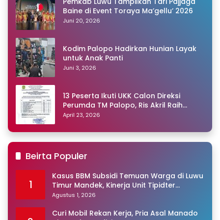
Pemkab Luwu Tampilkan Tari Pajjaga
Baine di Event Toraya Ma’gellu’ 2026
Juni 20, 2026
Kodim Palopo Hadirkan Hunian Layak
untuk Anak Panti
Juni 3, 2026
13 Peserta Ikuti UKK Calon Direksi
Perumda TM Palopo, Ris Akril Raih
Peringkat Pertama
April 23, 2026
Beirta Populer
Kasus BBM Subsidi Temuan Warga di Luwu
1
Timur Mandek, Kinerja Unit Tipidter
Disorot, Paminal Diminta Turun Tangan
Agustus 1, 2026
Curi Mobil Rekan Kerja, Pria Asal Manado