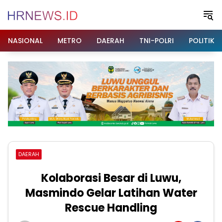
Langsung
ke
konten
NASIONAL
METRO
DAERAH
TNI-POLRI
POLITIK
DAERAH
Kolaborasi Besar di Luwu,
Masmindo Gelar Latihan Water
Rescue Handling