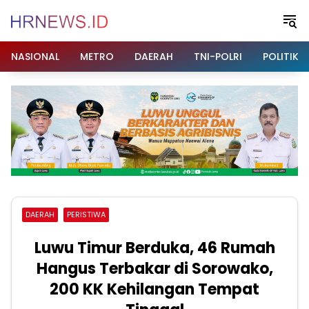
Langsung
ke
konten
NASIONAL
METRO
DAERAH
TNI-POLRI
POLITIK
DAERAH
PERISTIWA
Luwu Timur Berduka, 46 Rumah
Hangus Terbakar di Sorowako,
200 KK Kehilangan Tempat