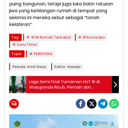
puing bangunan, tetapi juga luka batin ratusan
jiwa yang kehilangan rumah di tempat yang
selama ini mereka sebut sebagai “tanah
kelahiran”.
Tag:
#46 Rumah Terbakar
#Sorowako
Luwu Timur
Topik:
PERISTIWA
Penulis: Amir Daus
Editor: Hasdar
Laga Semi Final Turnamen HUT RI di
Wasuponda Ricuh, Pemain dan
Suporter Terlibat Adu Jotos