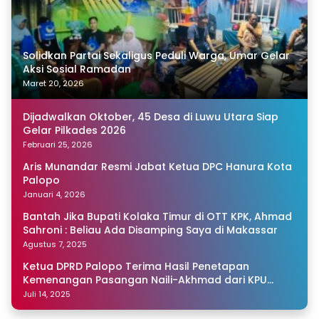
Solidkan Partai Sekaligus Peduli Warga, Umar Gelar
Aksi Sosial Ramadan
Maret 20, 2026
Dijadwalkan Oktober, 45 Desa di Luwu Utara Siap
Gelar Pilkades 2026
Februari 25, 2026
Aris Munandar Resmi Jabat Ketua DPC Hanura Kota
Palopo
Januari 4, 2026
Bantah Jika Bupati Kolaka Timur di OTT KPK, Ahmad
Sahroni : Beliau Ada Disamping Saya di Makassar
Agustus 7, 2025
Ketua DPRD Palopo Terima Hasil Penetapan
Kemenangan Pasangan Naili-Akhmad dari KPU
Sulsel
Juli 14, 2025