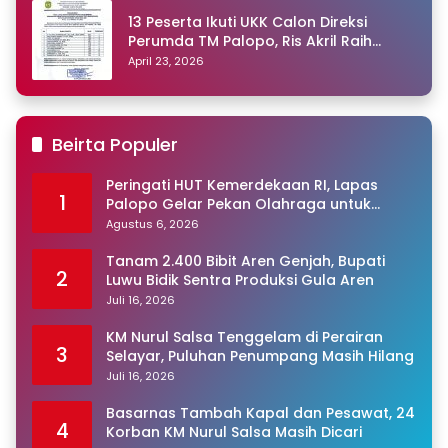
13 Peserta Ikuti UKK Calon Direksi
Perumda TM Palopo, Ris Akril Raih
Peringkat Pertama
April 23, 2026
Beirta Populer
Peringati HUT Kemerdekaan RI, Lapas
1
Palopo Gelar Pekan Olahraga untuk
Warga Binaan
Agustus 6, 2026
Tanam 2.400 Bibit Aren Genjah, Bupati
2
Luwu Bidik Sentra Produksi Gula Aren
Juli 16, 2026
KM Nurul Salsa Tenggelam di Perairan
3
Selayar, Puluhan Penumpang Masih Hilang
Juli 16, 2026
Basarnas Tambah Kapal dan Pesawat, 24
4
Korban KM Nurul Salsa Masih Dicari