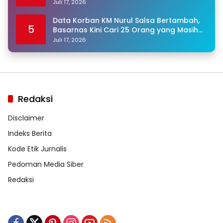
Juli 17, 2026
Data Korban KM Nurul Salsa Bertambah,
5
Basarnas Kini Cari 25 Orang yang Masih
Hilang
Juli 17, 2026
Redaksi
Disclaimer
Indeks Berita
Kode Etik Jurnalis
Pedoman Media Siber
Redaksi