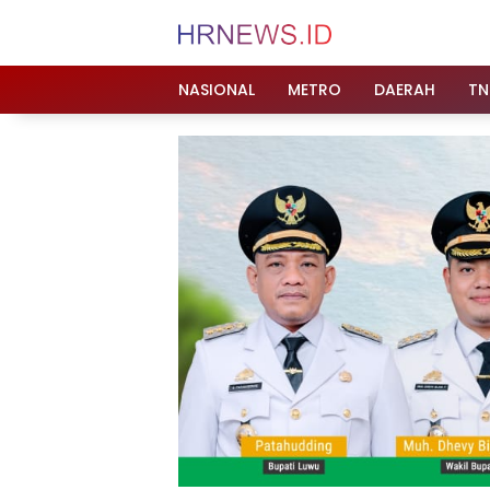
Langsung
ke
konten
NASIONAL
METRO
DAERAH
TN