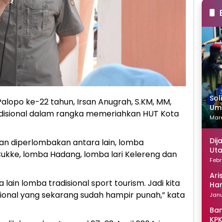
Sol
alopo ke-22 tahun, Irsan Anugrah, S.KM, MM,
Uma
disional dalam rangka memeriahkan HUT Kota
Mare
Dij
kan diperlombakan antara lain, lomba
Uta
kke, lomba Hadang, lomba lari Kelereng dan
Febr
Ari
lain lomba tradisional sport tourism. Jadi kita
Han
onal yang sekarang sudah hampir punah,” kata
Janu
Ban
KPK