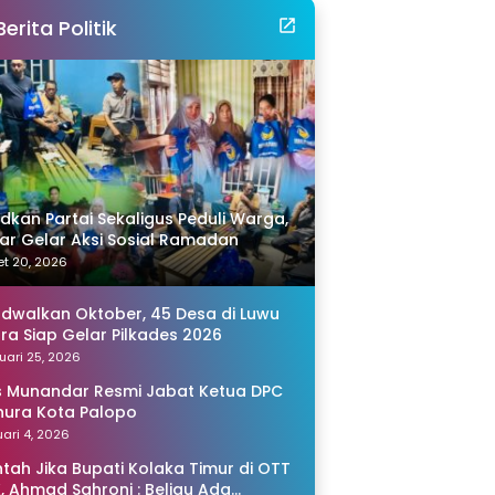
Berita Politik
idkan Partai Sekaligus Peduli Warga,
r Gelar Aksi Sosial Ramadan
t 20, 2026
adwalkan Oktober, 45 Desa di Luwu
ra Siap Gelar Pilkades 2026
uari 25, 2026
s Munandar Resmi Jabat Ketua DPC
ura Kota Palopo
ari 4, 2026
tah Jika Bupati Kolaka Timur di OTT
, Ahmad Sahroni : Beliau Ada