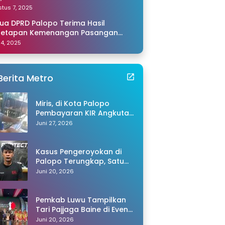
amping Saya di Makassar
tus 7, 2025
ua DPRD Palopo Terima Hasil
netapan Kemenangan Pasangan
li-Akhmad dari KPU Sulsel
 14, 2025
Berita Metro
Miris, di Kota Palopo
Pembayaran KIR Angkutan
Barang Capai Rp600 Ribu,
Juni 27, 2026
Warganet Pertanyakan
Dugaan Pungli
Kasus Pengeroyokan di
Palopo Terungkap, Satu
Tersangka Ditangkap
Juni 20, 2026
Polisi
Pemkab Luwu Tampilkan
Tari Pajjaga Baine di Event
Toraya Ma’gellu’ 2026
Juni 20, 2026