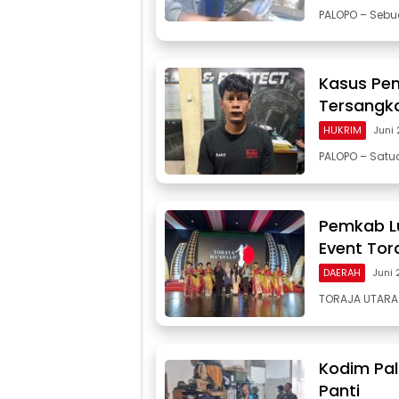
PALOPO – Sebu
Kasus Pen
Tersangka
HUKRIM
Juni
PALOPO – Satua
Pemkab Lu
Event Tor
DAERAH
Juni 
TORAJA UTARA 
Kodim Pal
Panti