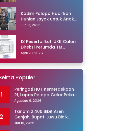
Kodim Palopo Hadirkan
Hunian Layak untuk Anak
Panti
Juni 3, 2026
13 Peserta Ikuti UKK Calon
Direksi Perumda TM
Palopo, Ris Akril Raih
April 23, 2026
Peringkat Pertama
Beirta Populer
Peringati HUT Kemerdekaan
1
RI, Lapas Palopo Gelar Pekan
Olahraga untuk Warga
Agustus 6, 2026
Binaan
Tanam 2.400 Bibit Aren
2
Genjah, Bupati Luwu Bidik
Sentra Produksi Gula Aren
Juli 16, 2026