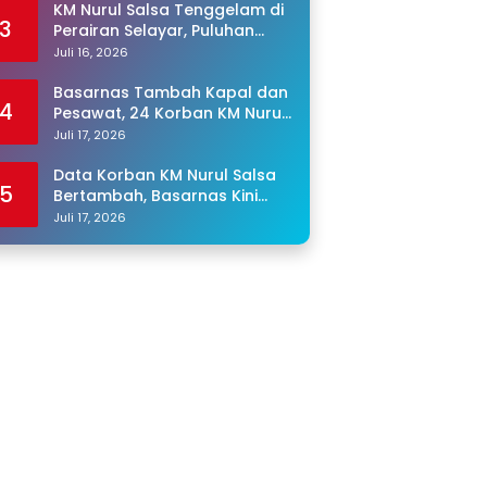
KM Nurul Salsa Tenggelam di
3
Perairan Selayar, Puluhan
Penumpang Masih Hilang
Juli 16, 2026
Basarnas Tambah Kapal dan
4
Pesawat, 24 Korban KM Nurul
Salsa Masih Dicari
Juli 17, 2026
Data Korban KM Nurul Salsa
5
Bertambah, Basarnas Kini
Cari 25 Orang yang Masih
Juli 17, 2026
Hilang