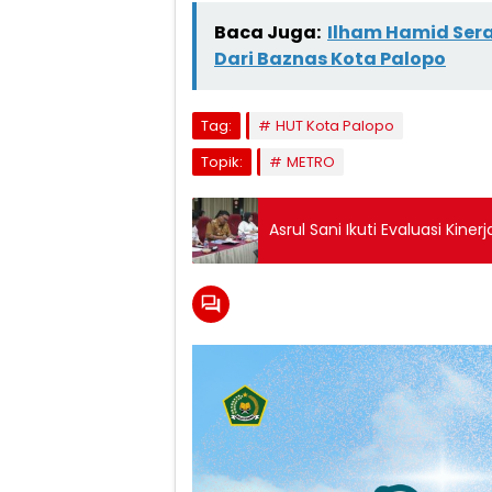
Baca Juga:
Ilham Hamid Ser
Dari Baznas Kota Palopo
Tag:
HUT Kota Palopo
Topik:
METRO
Asrul Sani Ikuti Evaluasi Kine