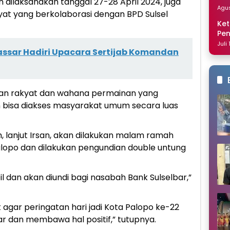
an dilaksanakan tanggal 27-28 April 2024, juga
Dis
Agus
yat yang berkolaborasi dengan BPD Sulsel
Ket
Pe
Nai
Juli
assar Hadiri Upacara Sertijab Komandan
buran rakyat dan wahana permainan yang
n bisa diakses masyarakat umum secara luas
, lanjut Irsan, akan dilakukan malam ramah
alopo dan dilakukan pengundian double untung
il dan akan diundi bagi nasabah Bank Sulselbar,”
agar peringatan hari jadi Kota Palopo ke-22
car dan membawa hal positif,” tutupnya.