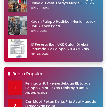
Baine di Event Toraya Ma’gellu’ 2026
Juni 20, 2026
Kodim Palopo Hadirkan Hunian Layak
untuk Anak Panti
Juni 3, 2026
13 Peserta Ikuti UKK Calon Direksi
Perumda TM Palopo, Ris Akril Raih
Peringkat Pertama
April 23, 2026
Beirta Populer
Peringati HUT Kemerdekaan RI, Lapas
1
Palopo Gelar Pekan Olahraga untuk
Warga Binaan
Agustus 6, 2026
Curi Mobil Rekan Kerja, Pria Asal Manado
2
Diamankan Polisi