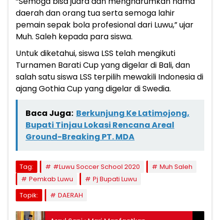
“Semoga bisa juara dan mengharumkan nama
daerah dan orang tua serta semoga lahir
pemain sepak bola profesional dari Luwu,” ujar
Muh. Saleh kepada para siswa.
Untuk diketahui, siswa LSS telah mengikuti
Turnamen Barati Cup yang digelar di Bali, dan
salah satu siswa LSS terpilih mewakili Indonesia di
ajang Gothia Cup yang digelar di Swedia.
Baca Juga:
Berkunjung Ke Latimojong,
Bupati Tinjau Lokasi Rencana Areal
Ground-Breaking PT. MDA
Tag:
#Luwu Soccer School 2020
Muh Saleh
Pemkab Luwu
Pj Bupati Luwu
Topik:
DAERAH