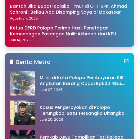
Bantah Jika Bupati Kolaka Timur di OTT KPK, Ahmad
Sahroni : Beliau Ada Disamping Saya di Makassar
Agustus 7, 2025
Ketua DPRD Palopo Terima Hasil Penetapan
Kemenangan Pasangan Naili-Akhmad dari KPU
Sulsel
Juli 14, 2025
Berita Metro
Miris, di Kota Palopo Pembayaran KIR
Angkutan Barang Capai Rp600 Ribu,
Warganet Pertanyakan Dugaan Pungli
Juni 27, 2026
Kasus Pengeroyokan di Palopo
Terungkap, Satu Tersangka Ditangkap
Polisi
Juni 20, 2026
Pemkab Luwu Tampilkan Tari Pajjaga