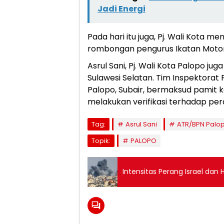
Jadi Energi
Pada hari itu juga, Pj. Wali Kota
rombongan pengurus Ikatan Motor I
Asrul Sani, Pj. Wali Kota Palopo j
Sulawesi Selatan. Tim Inspektorat
Palopo, Subair, bermaksud pamit k
melakukan verifikasi terhadap per
Tag:
Asrul Sani
ATR/BPN Palo
Topik:
PALOPO
Intensitas Perang Israel da