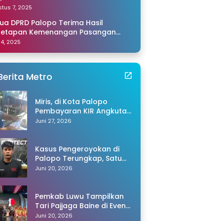
amping Saya di Makassar
tus 7, 2025
ua DPRD Palopo Terima Hasil
netapan Kemenangan Pasangan
li-Akhmad dari KPU Sulsel
 14, 2025
Berita Metro
Miris, di Kota Palopo
Pembayaran KIR Angkutan
Barang Capai Rp600 Ribu,
Juni 27, 2026
Warganet Pertanyakan
Dugaan Pungli
Kasus Pengeroyokan di
Palopo Terungkap, Satu
Tersangka Ditangkap
Juni 20, 2026
Polisi
Pemkab Luwu Tampilkan
Tari Pajjaga Baine di Event
Toraya Ma’gellu’ 2026
Juni 20, 2026