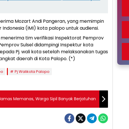
 menerima Mozart Andi Pangeran, yang memimpin
ndonesia (IMI) kota palopo untuk audiensi.
uga menerima tim verifikasi Inspektorat Pemprov
 Pemprov Sulsel didampingi Inspektur kota
epada Pj. wali kota setelah melaksanakan tugas
angkat daerah di Kota Palopo. (*)
po
Pj Walikota Palopo
n Hamas Memanas, Warga Sipil Banyak Berjatuhan