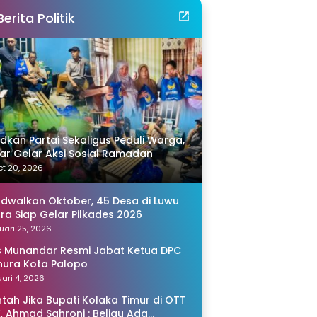
Berita Politik
idkan Partai Sekaligus Peduli Warga,
r Gelar Aksi Sosial Ramadan
t 20, 2026
adwalkan Oktober, 45 Desa di Luwu
ra Siap Gelar Pilkades 2026
uari 25, 2026
s Munandar Resmi Jabat Ketua DPC
ura Kota Palopo
ari 4, 2026
tah Jika Bupati Kolaka Timur di OTT
, Ahmad Sahroni : Beliau Ada