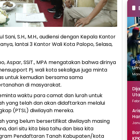
l Sani, S.H., M.H., audiensi dengan Kepala Kantor
nya, lantai 3 Kantor Wali Kota Palopo, Selasa,
Sol
o, Aspar, SSiT., MPA mengatakan bahwa dirinya
Uma
ensupport Pj. wali kota sekaligus juga minta
Mare
as untuk kemudian bersama sama
ertanahan di masyarakat.
Dij
Uta
 meminta waktu para camat dan lurah untuk
Febr
h yang telah dan akan didaftarkan melalui
gkap (PTSL) diwilayah mereka.
Ari
Han
ah yang belum bersertifikat diwilayah masing
Janu
, dari situ kita bisa tahu dan bisa kita
Ban
ogram Pendaftaran Tanah Kabupaten/kota
KPK