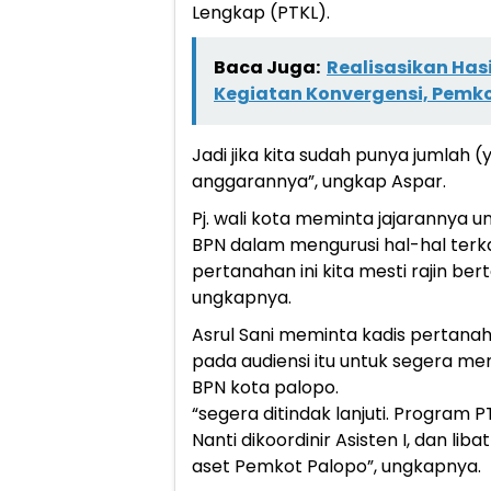
Lengkap (PTKL).
Baca Juga:
Realisasikan Hasi
Kegiatan Konvergensi, Pemko
Jadi jika kita sudah punya jumlah 
anggarannya”, ungkap Aspar.
Pj. wali kota meminta jajarannya u
BPN dalam mengurusi hal-hal terka
pertanahan ini kita mesti rajin ber
ungkapnya.
Asrul Sani meminta kadis pertanaha
pada audiensi itu untuk segera me
BPN kota palopo.
“segera ditindak lanjuti. Program
Nanti dikoordinir Asisten I, dan li
aset Pemkot Palopo”, ungkapnya.