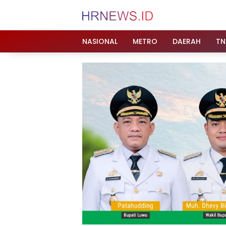
Langsung
ke
konten
NASIONAL
METRO
DAERAH
TN