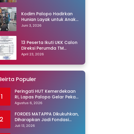
Kodim Palopo Hadirkan
Hunian Layak untuk Anak
Panti
Juni 3, 2026
13 Peserta Ikuti UKK Calon
Direksi Perumda TM
Palopo, Ris Akril Raih
April 23, 2026
Peringkat Pertama
Beirta Populer
Peringati HUT Kemerdekaan
1
RI, Lapas Palopo Gelar Pekan
Olahraga untuk Warga
Agustus 6, 2026
Binaan
FORDES MATAPPA Dikukuhkan,
2
Diharapkan Jadi Fondasi
Program Jaga Desa di Luwu
Juli 13, 2026