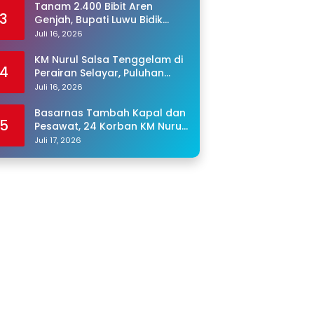
Tanam 2.400 Bibit Aren
3
Genjah, Bupati Luwu Bidik
Sentra Produksi Gula Aren
Juli 16, 2026
KM Nurul Salsa Tenggelam di
4
Perairan Selayar, Puluhan
Penumpang Masih Hilang
Juli 16, 2026
Basarnas Tambah Kapal dan
5
Pesawat, 24 Korban KM Nurul
Salsa Masih Dicari
Juli 17, 2026