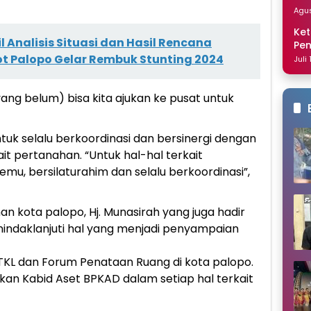
Dis
Agus
Ket
l Analisis Situasi dan Hasil Rencana
Pe
Nai
t Palopo Gelar Rembuk Stunting 2024
Juli
(yang belum) bisa kita ajukan ke pusat untuk
ntuk selalu berkoordinasi dan bersinergi dengan
it pertanahan. “Untuk hal-hal terkait
temu, bersilaturahim dan selalu berkoordinasi”,
n kota palopo, Hj. Munasirah yang juga hadir
nindaklanjuti hal yang menjadi penyampaian
 PTKL dan Forum Penataan Ruang di kota palopo.
batkan Kabid Aset BPKAD dalam setiap hal terkait