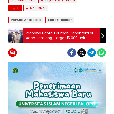
Topik:
NASIONAL
Penulis: Andi Sakti
Editor: Hasdar
Prabowo Pantau Rumah Danantara di
Aceh Tamiang, Target 15.000 Unit
Rampung Tiga Bulan