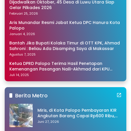
Dijadwalkan Oktober, 45 Desa di Luwu Utara Siap
Gelar Pilkades 2026
Februari 25, 2026
Aris Munandar Resmi Jabat Ketua DPC Hanura Kota
Palopo
Januari 4, 2026
Bantah Jika Bupati Kolaka Timur di OTT KPK, Ahmad
Sahroni : Beliau Ada Disamping Saya di Makassar
Agustus 7, 2025
Ketua DPRD Palopo Terima Hasil Penetapan
Kemenangan Pasangan Naili-Akhmad dari KPU
Sulsel
Juli 14, 2025
Berita Metro
Miris, di Kota Palopo Pembayaran KIR
Angkutan Barang Capai Rp600 Ribu,
Warganet Pertanyakan Dugaan Pungli
Juni 27, 2026