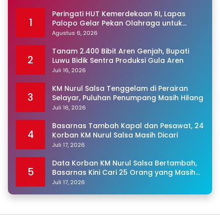
Peringati HUT Kemerdekaan RI, Lapas
1
Palopo Gelar Pekan Olahraga untuk
Warga Binaan
Agustus 6, 2026
Tanam 2.400 Bibit Aren Genjah, Bupati
2
Luwu Bidik Sentra Produksi Gula Aren
Juli 16, 2026
KM Nurul Salsa Tenggelam di Perairan
3
Selayar, Puluhan Penumpang Masih Hilang
Juli 16, 2026
Basarnas Tambah Kapal dan Pesawat, 24
4
Korban KM Nurul Salsa Masih Dicari
Juli 17, 2026
Data Korban KM Nurul Salsa Bertambah,
5
Basarnas Kini Cari 25 Orang yang Masih
Hilang
Juli 17, 2026