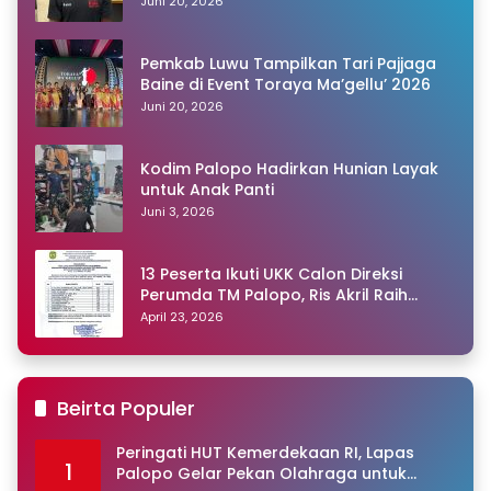
Polisi
Juni 20, 2026
Pemkab Luwu Tampilkan Tari Pajjaga
Baine di Event Toraya Ma’gellu’ 2026
Juni 20, 2026
Kodim Palopo Hadirkan Hunian Layak
untuk Anak Panti
Juni 3, 2026
13 Peserta Ikuti UKK Calon Direksi
Perumda TM Palopo, Ris Akril Raih
Peringkat Pertama
April 23, 2026
Beirta Populer
Peringati HUT Kemerdekaan RI, Lapas
1
Palopo Gelar Pekan Olahraga untuk