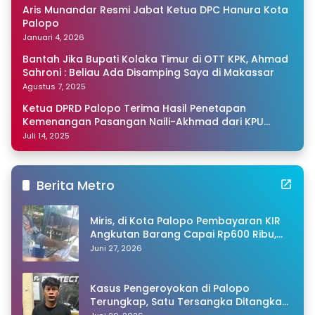
Aris Munandar Resmi Jabat Ketua DPC Hanura Kota
Palopo
Januari 4, 2026
Bantah Jika Bupati Kolaka Timur di OTT KPK, Ahmad
Sahroni : Beliau Ada Disamping Saya di Makassar
Agustus 7, 2025
Ketua DPRD Palopo Terima Hasil Penetapan
Kemenangan Pasangan Naili-Akhmad dari KPU
Sulsel
Juli 14, 2025
Berita Metro
Miris, di Kota Palopo Pembayaran KIR
Angkutan Barang Capai Rp600 Ribu,
Warganet Pertanyakan Dugaan Pungli
Juni 27, 2026
Kasus Pengeroyokan di Palopo
Terungkap, Satu Tersangka Ditangkap