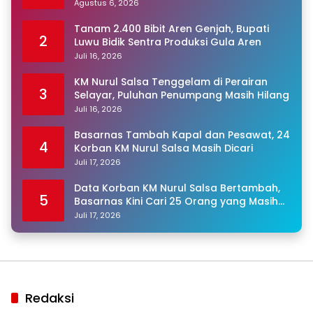
Warga Binaan
Agustus 6, 2026
Tanam 2.400 Bibit Aren Genjah, Bupati
2
Luwu Bidik Sentra Produksi Gula Aren
Juli 16, 2026
KM Nurul Salsa Tenggelam di Perairan
3
Selayar, Puluhan Penumpang Masih Hilang
Juli 16, 2026
Basarnas Tambah Kapal dan Pesawat, 24
4
Korban KM Nurul Salsa Masih Dicari
Juli 17, 2026
Data Korban KM Nurul Salsa Bertambah,
5
Basarnas Kini Cari 25 Orang yang Masih
Hilang
Juli 17, 2026
Redaksi