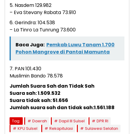
5. Nasdem 129.982
– Eva Stevany Rabata 73.910
6. Gerindra: 104.538
– La Tinro La Tunrung 73.600
Baca Juga:
Pemkab Luwu Tanam 1.700
Pohon Mangrove di Pantai Mamunta
7. PAN 101.430
Muslimin Bando 78.578
Jumlah Suara Sah dan Tidak Sah
Suara sah: 1.509.532
Suara tidak sah: 51.656
Jumlah suara sah dan tidak sah:1.561.188
Tag:
Daerah
Dapil III Sulsel
DPR RI
KPU Sulsel
Rekapitulasi
Sulawesi Selatan