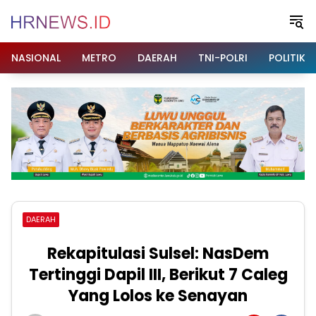
Langsung
ke
konten
NASIONAL
METRO
DAERAH
TNI-POLRI
POLITIK
DAERAH
Rekapitulasi Sulsel: NasDem
Tertinggi Dapil III, Berikut 7 Caleg
Yang Lolos ke Senayan