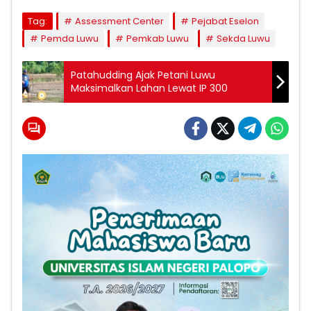
Tag:
Assessment Center
Pejabat Eselon
Pemda Luwu
Pemkab Luwu
Sekda Luwu
Patahudding Ajak Petani Luwu
Maksimalkan Lahan Lewat IP 300