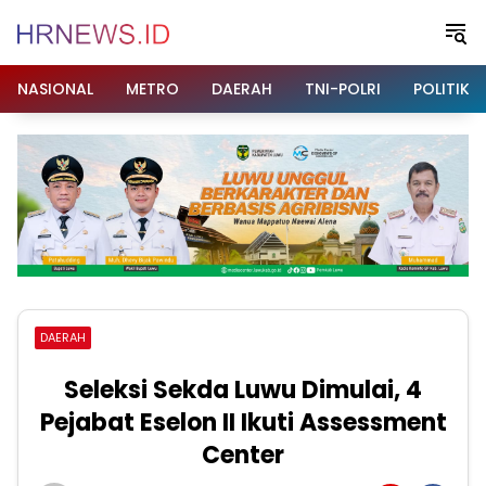
Langsung
ke
konten
NASIONAL
METRO
DAERAH
TNI-POLRI
POLITIK
DAERAH
Seleksi Sekda Luwu Dimulai, 4
Pejabat Eselon II Ikuti Assessment
Center