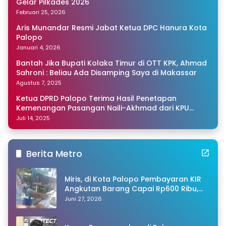
Gelar Pilkades 2026
Februari 25, 2026
Aris Munandar Resmi Jabat Ketua DPC Hanura Kota
Palopo
Januari 4, 2026
Bantah Jika Bupati Kolaka Timur di OTT KPK, Ahmad
Sahroni : Beliau Ada Disamping Saya di Makassar
Agustus 7, 2025
Ketua DPRD Palopo Terima Hasil Penetapan
Kemenangan Pasangan Naili-Akhmad dari KPU
Sulsel
Juli 14, 2025
Berita Metro
Miris, di Kota Palopo Pembayaran KIR
Angkutan Barang Capai Rp600 Ribu,
Warganet Pertanyakan Dugaan Pungli
Juni 27, 2026