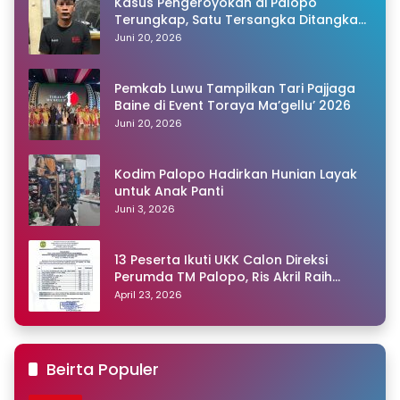
Kasus Pengeroyokan di Palopo
Terungkap, Satu Tersangka Ditangkap
Polisi
Juni 20, 2026
Pemkab Luwu Tampilkan Tari Pajjaga
Baine di Event Toraya Ma’gellu’ 2026
Juni 20, 2026
Kodim Palopo Hadirkan Hunian Layak
untuk Anak Panti
Juni 3, 2026
13 Peserta Ikuti UKK Calon Direksi
Perumda TM Palopo, Ris Akril Raih
Peringkat Pertama
April 23, 2026
Beirta Populer