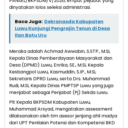
PANSEL/BKPSDM/V/2026, empat pejabat yang
dinyatakan lolos seleksi administrasi.
Baca Juga:
Dekranasda Kabupaten
Luwu Kunjungi Pengrajin Tenun di Desa
Ilan Batu Uru
Meraka adalah Achmad Awwabin, S.STP., M.Si,
Kepala Dinas Pemberdayaan Masyarakat dan
Desa (DPMD) Luwu, Enrika, SE., M.Si, Kepala
Kesbangpol Luwu, Kasmuddin, S.IP., M.Si,
Sekretaris DPRD Luwu, serta Drs. Muhammad
Rudi, M.Si, Kepala Dinas PMPTSP Luwu yang juga
menjabat sebagai Penjabat (Pj) Sekda Luwu.
Plt Kepala BKPSDM Kabupaten Luwu,
Muhammad Arsyad, mengatakan assessment
dilaksanakan oleh tim asesor jenjang ahli madya
dari UPT Penilaian Potensi dan Kompetensi BKD