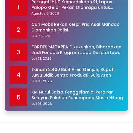
Peringati HUT Kemerdekaan RI, Lapas
1
Palopo Gelar Pekan Olahraga untuk
Warga Binaan
Agustus 6, 2026
Curi Mobil Rekan Kerja, Pria Asal Manado
2
Diamankan Polisi
Juli 7, 2026
FORDES MATAPPA Dikukuhkan, Diharapkan
3
Jadi Fondasi Program Jaga Desa di Luwu
Juli 13, 2026
Tanam 2.400 Bibit Aren Genjah, Bupati
4
Luwu Bidik Sentra Produksi Gula Aren
Juli 16, 2026
KM Nurul Salsa Tenggelam di Perairan
5
Selayar, Puluhan Penumpang Masih Hilang
Juli 16, 2026