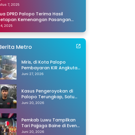
amping Saya di Makassar
tus 7, 2025
ua DPRD Palopo Terima Hasil
netapan Kemenangan Pasangan
li-Akhmad dari KPU Sulsel
 14, 2025
Berita Metro
Miris, di Kota Palopo
Pembayaran KIR Angkutan
Barang Capai Rp600 Ribu,
Juni 27, 2026
Warganet Pertanyakan
Dugaan Pungli
Kasus Pengeroyokan di
Palopo Terungkap, Satu
Tersangka Ditangkap
Juni 20, 2026
Polisi
Pemkab Luwu Tampilkan
Tari Pajjaga Baine di Event
Toraya Ma’gellu’ 2026
Juni 20, 2026