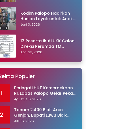
Kodim Palopo Hadirkan
Hunian Layak untuk Anak
Panti
Juni 3, 2026
13 Peserta Ikuti UKK Calon
Direksi Perumda TM
Palopo, Ris Akril Raih
April 23, 2026
Peringkat Pertama
Beirta Populer
Peringati HUT Kemerdekaan
1
RI, Lapas Palopo Gelar Pekan
Olahraga untuk Warga
Agustus 6, 2026
Binaan
Tanam 2.400 Bibit Aren
2
Genjah, Bupati Luwu Bidik
Sentra Produksi Gula Aren
Juli 16, 2026