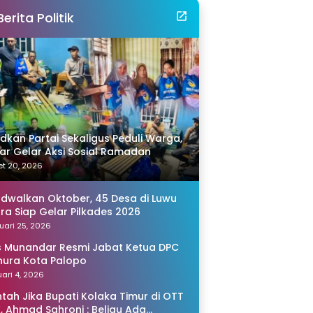
Berita Politik
idkan Partai Sekaligus Peduli Warga,
r Gelar Aksi Sosial Ramadan
t 20, 2026
adwalkan Oktober, 45 Desa di Luwu
ra Siap Gelar Pilkades 2026
uari 25, 2026
s Munandar Resmi Jabat Ketua DPC
ura Kota Palopo
ari 4, 2026
tah Jika Bupati Kolaka Timur di OTT
, Ahmad Sahroni : Beliau Ada