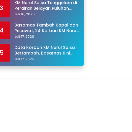
KM Nurul Salsa Tenggelam di
3
Perairan Selayar, Puluhan
Penumpang Masih Hilang
Juli 16, 2026
Basarnas Tambah Kapal dan
4
Pesawat, 24 Korban KM Nurul
Salsa Masih Dicari
Juli 17, 2026
Data Korban KM Nurul Salsa
5
Bertambah, Basarnas Kini
Cari 25 Orang yang Masih
Juli 17, 2026
Hilang