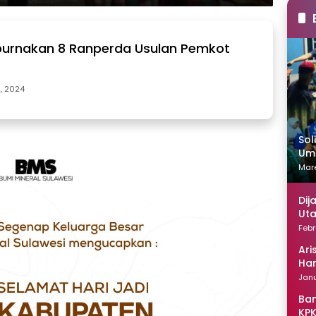
purnakan 8 Ranperda Usulan Pemkot
2, 2024
Sol
Uma
Mare
Dij
Uta
Febr
Ari
Han
Janu
Ban
KPK