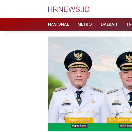
Langsung
ke
konten
NASIONAL
METRO
DAERAH
TN