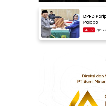
DPRD Pari
Palopo
METRO
April 2