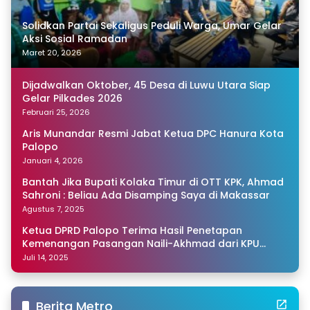
Solidkan Partai Sekaligus Peduli Warga, Umar Gelar
Aksi Sosial Ramadan
Maret 20, 2026
Dijadwalkan Oktober, 45 Desa di Luwu Utara Siap
Gelar Pilkades 2026
Februari 25, 2026
Aris Munandar Resmi Jabat Ketua DPC Hanura Kota
Palopo
Januari 4, 2026
Bantah Jika Bupati Kolaka Timur di OTT KPK, Ahmad
Sahroni : Beliau Ada Disamping Saya di Makassar
Agustus 7, 2025
Ketua DPRD Palopo Terima Hasil Penetapan
Kemenangan Pasangan Naili-Akhmad dari KPU
Sulsel
Juli 14, 2025
Berita Metro