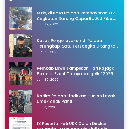
Miris, di Kota Palopo Pembayaran KIR
Angkutan Barang Capai Rp600 Ribu,
Warganet Pertanyakan Dugaan Pungli
Juni 27, 2026
Kasus Pengeroyokan di Palopo
Terungkap, Satu Tersangka Ditangkap
Polisi
Juni 20, 2026
Pemkab Luwu Tampilkan Tari Pajjaga
Baine di Event Toraya Ma’gellu’ 2026
Juni 20, 2026
Kodim Palopo Hadirkan Hunian Layak
untuk Anak Panti
Juni 3, 2026
13 Peserta Ikuti UKK Calon Direksi
Perumda TM Palopo, Ris Akril Raih