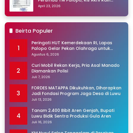
Peringkat Pertama
April 23, 2026
Beirta Populer
Peringati HUT Kemerdekaan RI, Lapas
1
Palopo Gelar Pekan Olahraga untuk
Warga Binaan
Agustus 6, 2026
Curi Mobil Rekan Kerja, Pria Asal Manado
2
Diamankan Polisi
Juli 7, 2026
FORDES MATAPPA Dikukuhkan, Diharapkan
3
Jadi Fondasi Program Jaga Desa di Luwu
Juli 13, 2026
Tanam 2.400 Bibit Aren Genjah, Bupati
4
Luwu Bidik Sentra Produksi Gula Aren
Juli 16, 2026
KM Nurul Salsa Tenggelam di Perairan