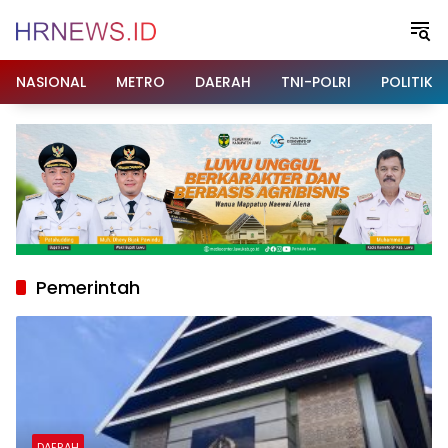
Langsung
ke
konten
NASIONAL
METRO
DAERAH
TNI-POLRI
POLITIK
Pemerintah
DAERAH