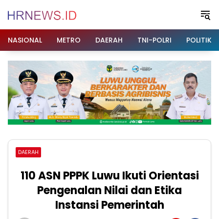
Langsung
ke
konten
NASIONAL
METRO
DAERAH
TNI-POLRI
POLITIK
DAERAH
110 ASN PPPK Luwu Ikuti Orientasi
Pengenalan Nilai dan Etika
Instansi Pemerintah