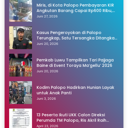
Miris, di Kota Palopo Pembayaran KIR
Angkutan Barang Capai Rp600 Ribu,
Warganet Pertanyakan Dugaan Pungli
Juni 27, 2026
Kasus Pengeroyokan di Palopo
Terungkap, Satu Tersangka Ditangkap
Polisi
Juni 20, 2026
Pemkab Luwu Tampilkan Tari Pajjaga
Baine di Event Toraya Ma’gellu’ 2026
Juni 20, 2026
Kodim Palopo Hadirkan Hunian Layak
untuk Anak Panti
Juni 3, 2026
13 Peserta Ikuti UKK Calon Direksi
Perumda TM Palopo, Ris Akril Raih
Peringkat Pertama
April 23, 2026