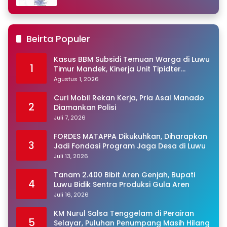
Beirta Populer
Kasus BBM Subsidi Temuan Warga di Luwu
1
Timur Mandek, Kinerja Unit Tipidter
Disorot, Paminal Diminta Turun Tangan
Agustus 1, 2026
Curi Mobil Rekan Kerja, Pria Asal Manado
2
Diamankan Polisi
Juli 7, 2026
FORDES MATAPPA Dikukuhkan, Diharapkan
3
Jadi Fondasi Program Jaga Desa di Luwu
Juli 13, 2026
Tanam 2.400 Bibit Aren Genjah, Bupati
4
Luwu Bidik Sentra Produksi Gula Aren
Juli 16, 2026
KM Nurul Salsa Tenggelam di Perairan
5
Selayar, Puluhan Penumpang Masih Hilang