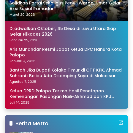
Solidkan Partai Sekaligus Peduli Warga, Umar Gelar
Aksi Sosial Ramadan
Maret 20, 2026
Dijadwalkan Oktober, 45 Desa di Luwu Utara Siap
Gelar Pilkades 2026
Februari 25, 2026
Aris Munandar Resmi Jabat Ketua DPC Hanura Kota
Palopo
Januari 4, 2026
Bantah Jika Bupati Kolaka Timur di OTT KPK, Ahmad
Sahroni : Beliau Ada Disamping Saya di Makassar
Agustus 7, 2025
Ketua DPRD Palopo Terima Hasil Penetapan
Kemenangan Pasangan Naili-Akhmad dari KPU
Sulsel
Juli 14, 2025
Berita Metro