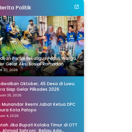
Berita Politik
idkan Partai Sekaligus Peduli Warga,
r Gelar Aksi Sosial Ramadan
t 20, 2026
adwalkan Oktober, 45 Desa di Luwu
ra Siap Gelar Pilkades 2026
uari 25, 2026
s Munandar Resmi Jabat Ketua DPC
ura Kota Palopo
ari 4, 2026
tah Jika Bupati Kolaka Timur di OTT
, Ahmad Sahroni : Beliau Ada