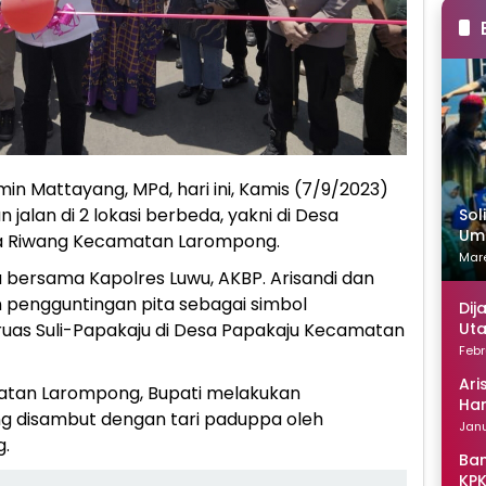
min Mattayang, MPd, hari ini, Kamis (7/9/2023)
alan di 2 lokasi berbeda, yakni di Desa
Sol
Uma
sa Riwang Kecamatan Larompong.
Mare
u bersama Kapolres Luwu, AKBP. Arisandi dan
n pengguntingan pita sebagai simbol
Dij
Uta
ruas Suli-Papakaju di Desa Papakaju Kecamatan
Febr
Ari
atan Larompong, Bupati melakukan
Han
ang disambut dengan tari paduppa oleh
Janu
g.
Ban
KPK