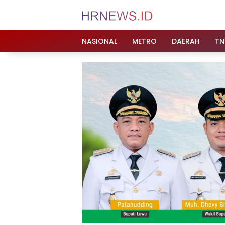
Langsung
ke
konten
NASIONAL
METRO
DAERAH
TN