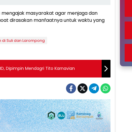
ti mengajak masyarakat agar menjaga dan
aoat dirasakan manfaatnya untuk waktu yang
 di Suli dan Larompong
PID, Dipimpin Mendagri Tito Karnavian