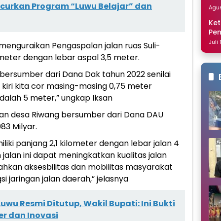
curkan Program “Luwu Belajar” dan
Dis
Agus
Ket
Pe
Nai
Juli
 menguraikan Pengaspalan jalan ruas Suli-
ometer dengan lebar aspal 3,5 meter.
bersumber dari Dana Dak tahun 2022 senilai
n kiri kita cor masing-masing 0,75 meter
adalah 5 meter,” ungkap Iksan
jalan desa Riwang bersumber dari Dana DAU
83 Milyar.
liki panjang 2,1 kilometer dengan lebar jalan 4
jalan ini dapat meningkatkan kualitas jalan
ahkan aksesbilitas dan mobilitas masyarakat
i jaringan jalan daerah,” jelasnya
wu Resmi Ditutup, Wakil Bupati: Ini Bukti
r dan Inovasi