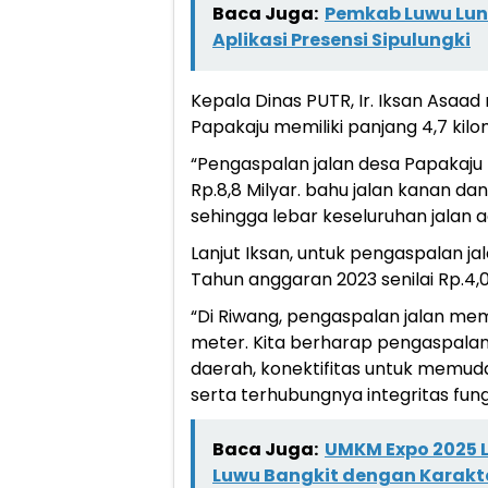
Baca Juga:
Pemkab Luwu Lun
Aplikasi Presensi Sipulungki
Kepala Dinas PUTR, Ir. Iksan Asaad
Papakaju memiliki panjang 4,7 kil
“Pengaspalan jalan desa Papakaju 
Rp.8,8 Milyar. bahu jalan kanan da
sehingga lebar keseluruhan jalan 
Lanjut Iksan, untuk pengaspalan 
Tahun anggaran 2023 senilai Rp.4,0
“Di Riwang, pengaspalan jalan memi
meter. Kita berharap pengaspalan 
daerah, konektifitas untuk memud
serta terhubungnya integritas fungs
Baca Juga:
UMKM Expo 2025 Lu
Luwu Bangkit dengan Karakte