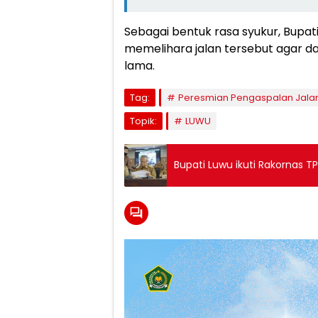
Sebagai bentuk rasa syukur, Bupa
memelihara jalan tersebut agar d
lama.
Tag:
Peresmian Pengaspalan Jalan
Topik:
LUWU
Bupati Luwu ikuti Rakornas T