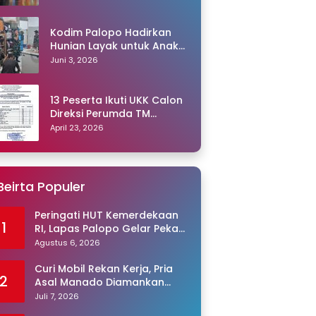
Kodim Palopo Hadirkan
Hunian Layak untuk Anak
Panti
Juni 3, 2026
13 Peserta Ikuti UKK Calon
Direksi Perumda TM
Palopo, Ris Akril Raih
April 23, 2026
Peringkat Pertama
Beirta Populer
Peringati HUT Kemerdekaan
1
RI, Lapas Palopo Gelar Pekan
Olahraga untuk Warga
Agustus 6, 2026
Binaan
Curi Mobil Rekan Kerja, Pria
2
Asal Manado Diamankan
Polisi
Juli 7, 2026