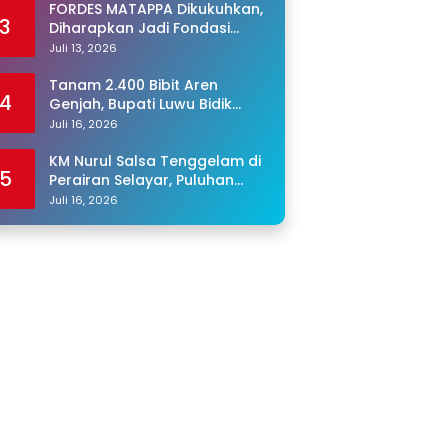
FORDES MATAPPA Dikukuhkan,
3
Diharapkan Jadi Fondasi
Program Jaga Desa di Luwu
Juli 13, 2026
Tanam 2.400 Bibit Aren
4
Genjah, Bupati Luwu Bidik
Sentra Produksi Gula Aren
Juli 16, 2026
KM Nurul Salsa Tenggelam di
5
Perairan Selayar, Puluhan
Penumpang Masih Hilang
Juli 16, 2026