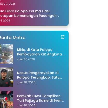
amping Saya di Makassar
tus 7, 2025
ua DPRD Palopo Terima Hasil
netapan Kemenangan Pasangan
li-Akhmad dari KPU Sulsel
 14, 2025
Berita Metro
Miris, di Kota Palopo
Pembayaran KIR Angkutan
Barang Capai Rp600 Ribu,
Juni 27, 2026
Warganet Pertanyakan
Dugaan Pungli
Kasus Pengeroyokan di
Palopo Terungkap, Satu
Tersangka Ditangkap
Juni 20, 2026
Polisi
Pemkab Luwu Tampilkan
Tari Pajjaga Baine di Event
Toraya Ma’gellu’ 2026
Juni 20, 2026