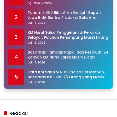
Warga Binaan
Agustus 6, 2026
Tanam 2.400 Bibit Aren Genjah, Bupati
2
Luwu Bidik Sentra Produksi Gula Aren
Juli 16, 2026
KM Nurul Salsa Tenggelam di Perairan
3
Selayar, Puluhan Penumpang Masih Hilang
Juli 16, 2026
Basarnas Tambah Kapal dan Pesawat, 24
4
Korban KM Nurul Salsa Masih Dicari
Juli 17, 2026
Data Korban KM Nurul Salsa Bertambah,
5
Basarnas Kini Cari 25 Orang yang Masih
Hilang
Juli 17, 2026
Redaksi