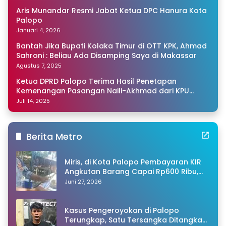
Aris Munandar Resmi Jabat Ketua DPC Hanura Kota
Palopo
Januari 4, 2026
Bantah Jika Bupati Kolaka Timur di OTT KPK, Ahmad
Sahroni : Beliau Ada Disamping Saya di Makassar
Agustus 7, 2025
Ketua DPRD Palopo Terima Hasil Penetapan
Kemenangan Pasangan Naili-Akhmad dari KPU
Sulsel
Juli 14, 2025
Berita Metro
Miris, di Kota Palopo Pembayaran KIR
Angkutan Barang Capai Rp600 Ribu,
Warganet Pertanyakan Dugaan Pungli
Juni 27, 2026
Kasus Pengeroyokan di Palopo
Terungkap, Satu Tersangka Ditangkap