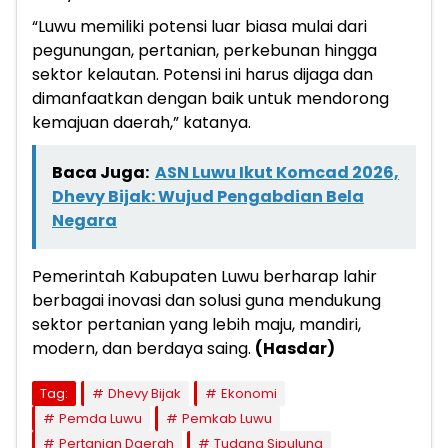
“Luwu memiliki potensi luar biasa mulai dari
pegunungan, pertanian, perkebunan hingga
sektor kelautan. Potensi ini harus dijaga dan
dimanfaatkan dengan baik untuk mendorong
kemajuan daerah,” katanya.
Baca Juga:
ASN Luwu Ikut Komcad 2026,
Dhevy Bijak: Wujud Pengabdian Bela
Negara
Pemerintah Kabupaten Luwu berharap lahir
berbagai inovasi dan solusi guna mendukung
sektor pertanian yang lebih maju, mandiri,
modern, dan berdaya saing.
(Hasdar)
Tag:
Dhevy Bijak
Ekonomi
Pemda Luwu
Pemkab Luwu
Pertanian Daerah
Tudang Sipulung