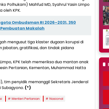
nko Polhukam) Mahfud MD, Syahrul Yasin Limpo
a oleh KPK.
nggota Ombudsman RI 2026–2031, 350
dan Pembuatan Makalah
h mengusut tiga klaster dugaan korupsi di
abatan, gratifikasi, dan tindak pidana
 Limpo, KPK telah memeriksa dua mantan anak
 Mesin Pertanian, Kementan, Muhammad Hatta
), tim penyidik memanggil Sekretaris Jenderal
i Subagyono.
(*)
si
Menteri Pertanian
Nasional