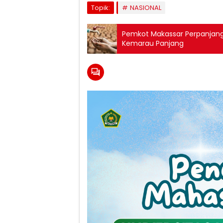
Topik:
NASIONAL
Pemkot Makassar Perpanjan
Kemarau Panjang