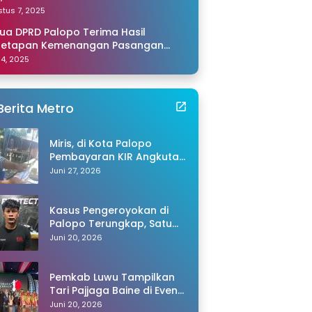
amping Saya di Makassar
tus 7, 2025
ua DPRD Palopo Terima Hasil
netapan Kemenangan Pasangan
li-Akhmad dari KPU Sulsel
 14, 2025
Berita Metro
Miris, di Kota Palopo
Pembayaran KIR Angkutan
Barang Capai Rp600 Ribu,
Juni 27, 2026
Warganet Pertanyakan
Dugaan Pungli
Kasus Pengeroyokan di
Palopo Terungkap, Satu
Tersangka Ditangkap
Juni 20, 2026
Polisi
Pemkab Luwu Tampilkan
Tari Pajjaga Baine di Event
Toraya Ma’gellu’ 2026
Juni 20, 2026