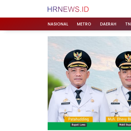
Langsung
ke
konten
NASIONAL
METRO
DAERAH
TN