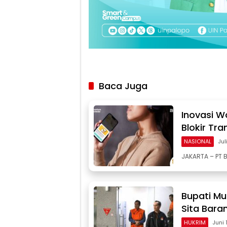
Baca Juga
Inovasi W
Blokir Tr
NASIONAL
Jul
JAKARTA – PT B
Bupati Mu
Sita Baran
HUKRIM
Juni 