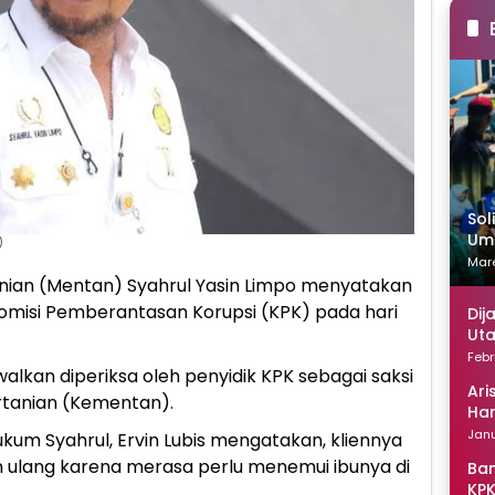
Sol
Uma
)
Mare
nian (Mentan) Syahrul Yasin Limpo menyatakan
omisi Pemberantasan Korupsi (KPK) pada hari
Dij
Uta
Febr
walkan diperiksa oleh penyidik KPK sebagai saksi
Ari
rtanian (Kementan).
Han
Janu
ukum Syahrul, Ervin Lubis mengatakan, kliennya
 ulang karena merasa perlu menemui ibunya di
Ban
KPK