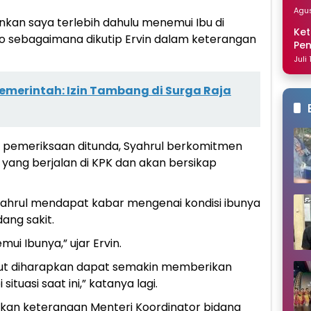
Dis
Agus
nkan saya terlebih dahulu menemui Ibu di
Ket
po sebagaimana dikutip Ervin dalam keterangan
Pe
Nai
Juli
emerintah: Izin Tambang di Surga Raja
 pemeriksaan ditunda, Syahrul berkomitmen
ang berjalan di KPK dan akan bersikap
yahrul mendapat kabar mengenai kondisi ibunya
ang sakit.
mui Ibunya,” ujar Ervin.
ebut diharapkan dapat semakin memberikan
tuasi saat ini,” katanya lagi.
kan keterangan Menteri Koordinator bidang