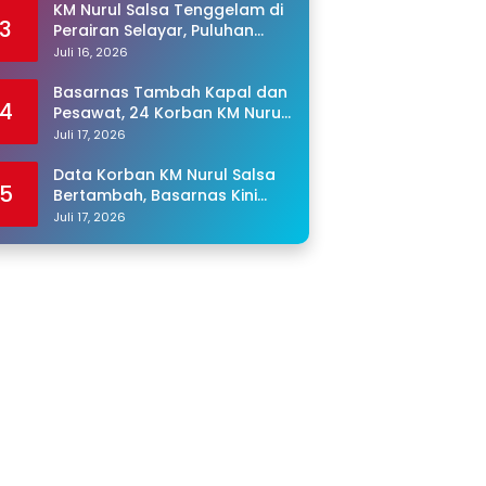
KM Nurul Salsa Tenggelam di
3
Perairan Selayar, Puluhan
Penumpang Masih Hilang
Juli 16, 2026
Basarnas Tambah Kapal dan
4
Pesawat, 24 Korban KM Nurul
Salsa Masih Dicari
Juli 17, 2026
Data Korban KM Nurul Salsa
5
Bertambah, Basarnas Kini
Cari 25 Orang yang Masih
Juli 17, 2026
Hilang