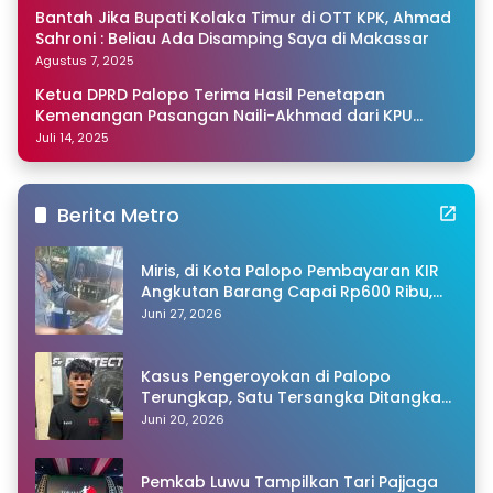
Bantah Jika Bupati Kolaka Timur di OTT KPK, Ahmad
Sahroni : Beliau Ada Disamping Saya di Makassar
Agustus 7, 2025
Ketua DPRD Palopo Terima Hasil Penetapan
Kemenangan Pasangan Naili-Akhmad dari KPU
Sulsel
Juli 14, 2025
Berita Metro
Miris, di Kota Palopo Pembayaran KIR
Angkutan Barang Capai Rp600 Ribu,
Warganet Pertanyakan Dugaan Pungli
Juni 27, 2026
Kasus Pengeroyokan di Palopo
Terungkap, Satu Tersangka Ditangkap
Polisi
Juni 20, 2026
Pemkab Luwu Tampilkan Tari Pajjaga