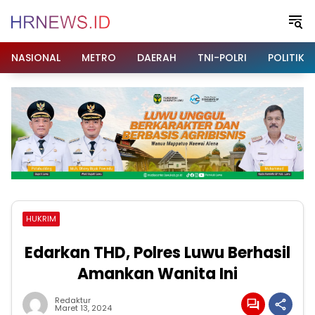
Langsung
ke
konten
NASIONAL
METRO
DAERAH
TNI-POLRI
POLITIK
HUKRIM
Edarkan THD, Polres Luwu Berhasil
Amankan Wanita Ini
Redaktur
Maret 13, 2024