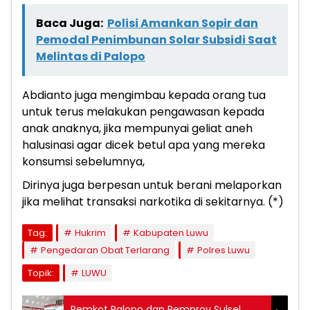
Baca Juga:
Polisi Amankan Sopir dan
Pemodal Penimbunan Solar Subsidi Saat
Melintas di Palopo
Abdianto juga mengimbau kepada orang tua
untuk terus melakukan pengawasan kepada
anak anaknya, jika mempunyai geliat aneh
halusinasi agar dicek betul apa yang mereka
konsumsi sebelumnya,
Dirinya juga berpesan untuk berani melaporkan
jika melihat transaksi narkotika di sekitarnya. (*)
Tag:
Hukrim
Kabupaten Luwu
Pengedaran Obat Terlarang
Polres Luwu
Topik:
LUWU
Pemkot Palopo dan Pemprov Sulsel