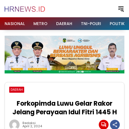
Langsung
ke
konten
NASIONAL
METRO
DAERAH
TNI-POLRI
POLITIK
DAERAH
Forkopimda Luwu Gelar Rakor
Jelang Perayaan Idul Fitri 1445 H
Redaksi
April 2, 2024