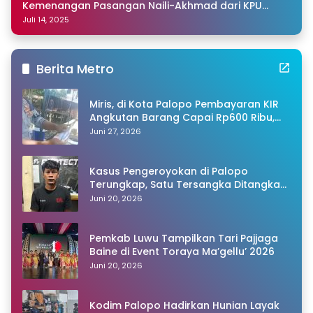
Kemenangan Pasangan Naili-Akhmad dari KPU
Sulsel
Juli 14, 2025
Berita Metro
Miris, di Kota Palopo Pembayaran KIR
Angkutan Barang Capai Rp600 Ribu,
Warganet Pertanyakan Dugaan Pungli
Juni 27, 2026
Kasus Pengeroyokan di Palopo
Terungkap, Satu Tersangka Ditangkap
Polisi
Juni 20, 2026
Pemkab Luwu Tampilkan Tari Pajjaga
Baine di Event Toraya Ma’gellu’ 2026
Juni 20, 2026
Kodim Palopo Hadirkan Hunian Layak