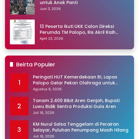
untuk Anak Panti
Juni 3, 2026
13 Peserta Ikuti UKK Calon Direksi
Perumda TM Palopo, Ris Akril Raih
Peringkat Pertama
April 23, 2026
Beirta Populer
Peringati HUT Kemerdekaan RI, Lapas
1
Palopo Gelar Pekan Olahraga untuk
Warga Binaan
Agustus 6, 2026
Tanam 2.400 Bibit Aren Genjah, Bupati
2
Luwu Bidik Sentra Produksi Gula Aren
Juli 16, 2026
KM Nurul Salsa Tenggelam di Perairan
3
Selayar, Puluhan Penumpang Masih Hilang
Juli 16, 2026