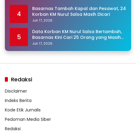
Basarnas Tambah Kapal dan Pesawat, 24
4
Korban KM Nurul Salsa Masih Dicari
Juli 17, 2026
Data Korban KM Nurul Salsa Bertambah,
5
Basarnas Kini Cari 25 Orang yang Masih
Hilang
Juli 17, 2026
Redaksi
Disclaimer
Indeks Berita
Kode Etik Jurnalis
Pedoman Media Siber
Redaksi