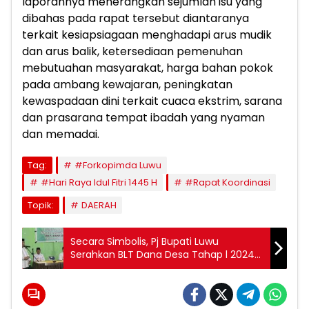
laporannya menerangkan sejumlah isu yang
dibahas pada rapat tersebut diantaranya
terkait kesiapsiagaan menghadapi arus mudik
dan arus balik, ketersediaan pemenuhan
mebutuahan masyarakat, harga bahan pokok
pada ambang kewajaran, peningkatan
kewaspadaan dini terkait cuaca ekstrim, sarana
dan prasarana tempat ibadah yang nyaman
dan memadai.
Tag:
#Forkopimda Luwu
#Hari Raya Idul Fitri 1445 H
#Rapat Koordinasi
Topik:
DAERAH
Secara Simbolis, Pj Bupati Luwu
Serahkan BLT Dana Desa Tahap l 2024
di Desa Seppong