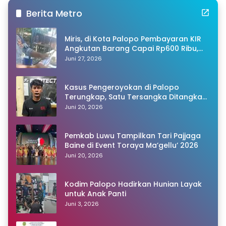
Berita Metro
Miris, di Kota Palopo Pembayaran KIR
Angkutan Barang Capai Rp600 Ribu,
Warganet Pertanyakan Dugaan Pungli
Juni 27, 2026
Kasus Pengeroyokan di Palopo
Terungkap, Satu Tersangka Ditangkap
Polisi
Juni 20, 2026
Pemkab Luwu Tampilkan Tari Pajjaga
Baine di Event Toraya Ma’gellu’ 2026
Juni 20, 2026
Kodim Palopo Hadirkan Hunian Layak
untuk Anak Panti
Juni 3, 2026