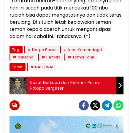
“Terutama daerah-daerah yang cabainya pada
hari ini sudah pada titik mendekati 100 ribu
rupiah bisa dapat mengatasinya dan tidak terus
berulang. Di situlah letak kepiawaian teman-
teman kepala daerah untuk mengantisipasi
dalam hal cabai ini,” tandasnya. (*)
Tag:
Harga Beras
Irjen Kemendagri
Nasional
Pemda
Tomsi Tohir
Topik:
NASIONAL
Kasat Narkoba dan Reskrim Polres
Palopo Bergeser