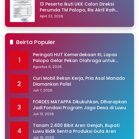
13 Peserta Ikuti UKK Calon Direksi
Perumda TM Palopo, Ris Akril Raih
Peringkat Pertama
April 23, 2026
Beirta Populer
Peringati HUT Kemerdekaan RI, Lapas
1
Palopo Gelar Pekan Olahraga untuk
Warga Binaan
Agustus 6, 2026
Curi Mobil Rekan Kerja, Pria Asal Manado
2
Diamankan Polisi
Juli 7, 2026
FORDES MATAPPA Dikukuhkan, Diharapkan
3
Jadi Fondasi Program Jaga Desa di Luwu
Juli 13, 2026
Tanam 2.400 Bibit Aren Genjah, Bupati
4
Luwu Bidik Sentra Produksi Gula Aren
Juli 16, 2026