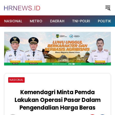
Langsung
ke
konten
NASIONAL
METRO
DAERAH
TNI-POLRI
POLITIK
NASIONAL
Kemendagri Minta Pemda
Lakukan Operasi Pasar Dalam
Pengendalian Harga Beras