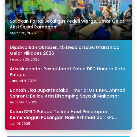
Solidkan Partai Sekaligus Peduli Warga, Umar Gelar
Aksi Sosial Ramadan
Maret 20, 2026
Dijadwalkan Oktober, 45 Desa di Luwu Utara Siap
Gelar Pilkades 2026
Februari 25, 2026
Aris Munandar Resmi Jabat Ketua DPC Hanura Kota
Palopo
Januari 4, 2026
Bantah Jika Bupati Kolaka Timur di OTT KPK, Ahmad
Sahroni : Beliau Ada Disamping Saya di Makassar
Agustus 7, 2025
Ketua DPRD Palopo Terima Hasil Penetapan
Kemenangan Pasangan Naili-Akhmad dari KPU
Sulsel
Juli 14, 2025