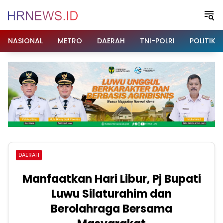
Langsung
ke
konten
NASIONAL
METRO
DAERAH
TNI-POLRI
POLITIK
DAERAH
Manfaatkan Hari Libur, Pj Bupati
Luwu Silaturahim dan
Berolahraga Bersama