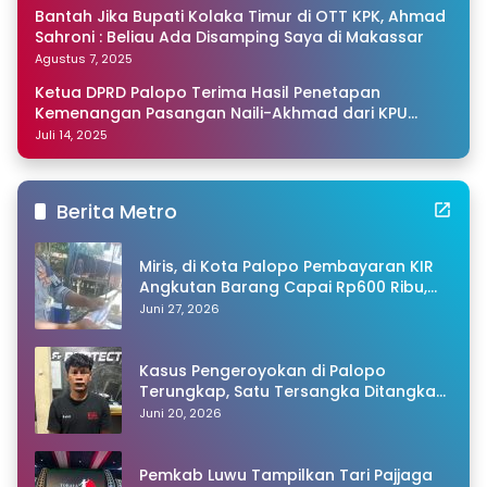
Bantah Jika Bupati Kolaka Timur di OTT KPK, Ahmad
Sahroni : Beliau Ada Disamping Saya di Makassar
Agustus 7, 2025
Ketua DPRD Palopo Terima Hasil Penetapan
Kemenangan Pasangan Naili-Akhmad dari KPU
Sulsel
Juli 14, 2025
Berita Metro
Miris, di Kota Palopo Pembayaran KIR
Angkutan Barang Capai Rp600 Ribu,
Warganet Pertanyakan Dugaan Pungli
Juni 27, 2026
Kasus Pengeroyokan di Palopo
Terungkap, Satu Tersangka Ditangkap
Polisi
Juni 20, 2026
Pemkab Luwu Tampilkan Tari Pajjaga