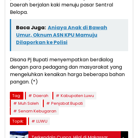
Daerah berjalan kaki menuju pasar Sentral
Belopa.
Baca Juga:
Aniaya Anak di Bawah
Umur, Oknum ASN KPU Mamuju
Dilaporkan ke Polisi
Disana Pj Bupati menyempatkan berdialog
dengan para pedagang dan masyarakat yang
mengeluhkan kenaikan harga beberapa bahan
pangan. (*)
Tag:
Daerah
Kabupaten Luwu
Muh Saleh
Penjabat Bupati
Senam Kebugaran
Topik:
LUWU
Terkendala Cuaca, Hilal di Makassar