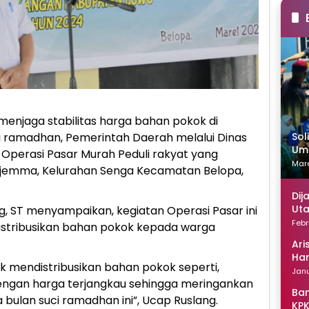
menjaga stabilitas harga bahan pokok di
Sol
 ramadhan, Pemerintah Daerah melalui Dinas
Uma
Operasi Pasar Murah Peduli rakyat yang
Mare
 Djemma, Kelurahan Senga Kecamatan Belopa,
Dij
Uta
g, ST menyampaikan, kegiatan Operasi Pasar ini
Febr
stribusikan bahan pokok kepada warga
Ari
Han
k mendistribusikan bahan pokok seperti,
Janu
 dengan harga terjangkau sehingga meringankan
Ban
ulan suci ramadhan ini”, Ucap Ruslang.
KPK