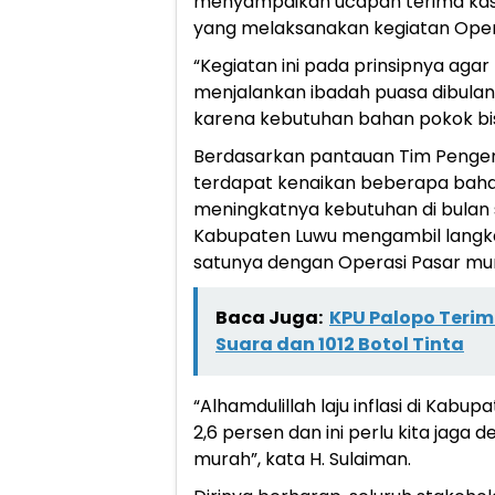
menyampaikan ucapan terima kasi
yang melaksanakan kegiatan Opera
“Kegiatan ini pada prinsipnya aga
menjalankan ibadah puasa dibula
karena kebutuhan bahan pokok bisa
Berdasarkan pantauan Tim Pengend
terdapat kenaikan beberapa bah
meningkatnya kebutuhan di bulan
Kabupaten Luwu mengambil langkah 
satunya dengan Operasi Pasar mur
Baca Juga:
KPU Palopo Terim
Suara dan 1012 Botol Tinta
“Alhamdulillah laju inflasi di Kabu
2,6 persen dan ini perlu kita jag
murah”, kata H. Sulaiman.