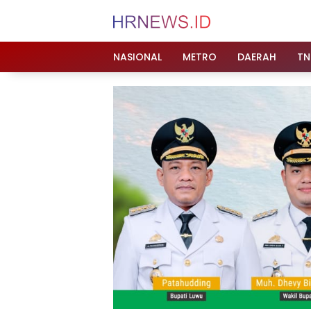
Langsung
ke
konten
NASIONAL
METRO
DAERAH
TN