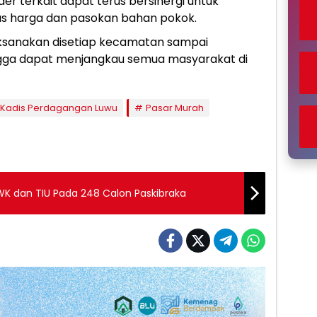
der terkait dapat terus bersinergi untuk
itas harga dan pasokan bahan pokok.
laksanakan disetiap kecamatan sampai
hingga dapat menjangkau semua masyarakat di
Kadis Perdagangan Luwu
Pasar Murah
K dan TIU Pada 248 Calon Paskibraka