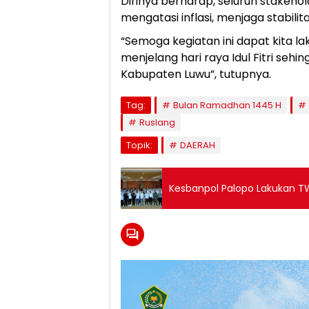
Dirinya berharap, seluruh stakehol
mengatasi inflasi, menjaga stabil
“Semoga kegiatan ini dapat kita 
menjelang hari raya Idul Fitri se
Kabupaten Luwu”, tutupnya.
Tag:
Bulan Ramadhan 1445 H
Ruslang
Topik:
DAERAH
Kesbanpol Palopo Lakukan TW