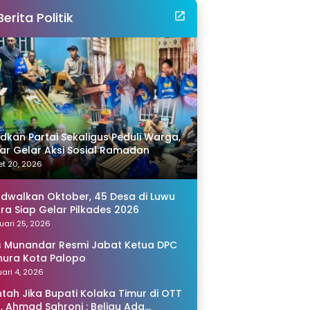
Berita Politik
idkan Partai Sekaligus Peduli Warga,
r Gelar Aksi Sosial Ramadan
t 20, 2026
adwalkan Oktober, 45 Desa di Luwu
ra Siap Gelar Pilkades 2026
uari 25, 2026
s Munandar Resmi Jabat Ketua DPC
ura Kota Palopo
ari 4, 2026
tah Jika Bupati Kolaka Timur di OTT
, Ahmad Sahroni : Beliau Ada