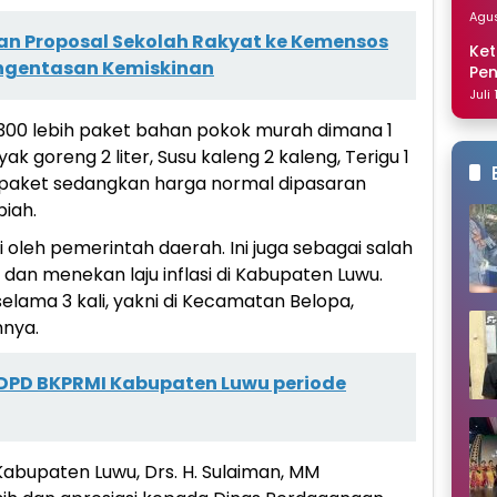
Dis
Agus
an Proposal Sekolah Rakyat ke Kemensos
Ket
Pengentasan Kemiskinan
Pe
Nai
Juli
00 lebih paket bahan pokok murah dimana 1
yak goreng 2 liter, Susu kaleng 2 kaleng, Terigu 1
u/paket sedangkan harga normal dipasaran
piah.
 oleh pemerintah daerah. Ini juga sebagai salah
an menekan laju inflasi di Kabupaten Luwu.
elama 3 kali, yakni di Kecamatan Belopa,
nya.
at DPD BKPRMI Kabupaten Luwu periode
Kabupaten Luwu, Drs. H. Sulaiman, MM