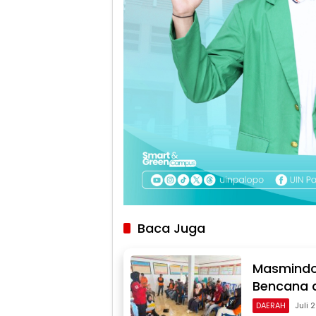
Baca Juga
Masmindo
Bencana d
DAERAH
Juli 