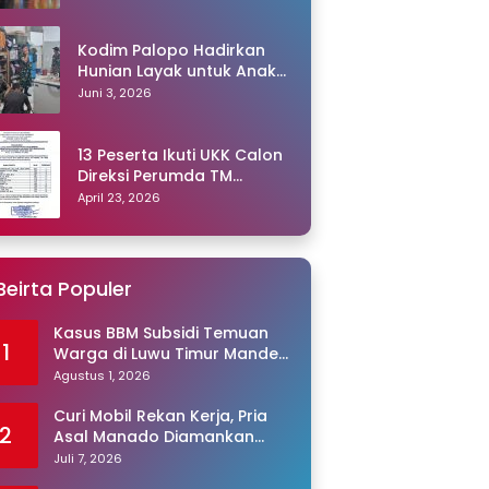
Kodim Palopo Hadirkan
Hunian Layak untuk Anak
Panti
Juni 3, 2026
13 Peserta Ikuti UKK Calon
Direksi Perumda TM
Palopo, Ris Akril Raih
April 23, 2026
Peringkat Pertama
Beirta Populer
Kasus BBM Subsidi Temuan
1
Warga di Luwu Timur Mandek,
Kinerja Unit Tipidter Disorot,
Agustus 1, 2026
Paminal Diminta Turun
Tangan
Curi Mobil Rekan Kerja, Pria
2
Asal Manado Diamankan
Polisi
Juli 7, 2026