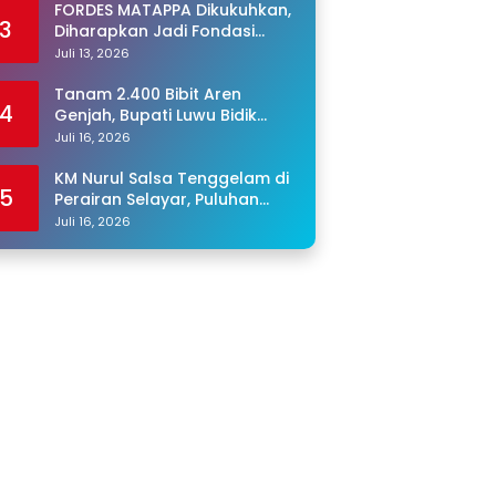
FORDES MATAPPA Dikukuhkan,
3
Diharapkan Jadi Fondasi
Program Jaga Desa di Luwu
Juli 13, 2026
Tanam 2.400 Bibit Aren
4
Genjah, Bupati Luwu Bidik
Sentra Produksi Gula Aren
Juli 16, 2026
KM Nurul Salsa Tenggelam di
5
Perairan Selayar, Puluhan
Penumpang Masih Hilang
Juli 16, 2026