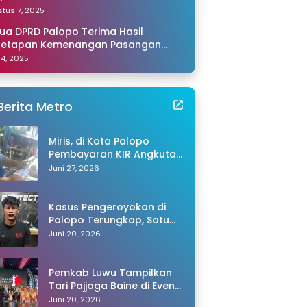
amping Saya di Makassar
tus 7, 2025
ua DPRD Palopo Terima Hasil
netapan Kemenangan Pasangan
li-Akhmad dari KPU Sulsel
 14, 2025
Berita Metro
Miris, di Kota Palopo
Pembayaran KIR Angkutan
Barang Capai Rp600 Ribu,
Juni 27, 2026
Warganet Pertanyakan
Dugaan Pungli
Kasus Pengeroyokan di
Palopo Terungkap, Satu
Tersangka Ditangkap
Juni 20, 2026
Polisi
Pemkab Luwu Tampilkan
Tari Pajjaga Baine di Event
Toraya Ma’gellu’ 2026
Juni 20, 2026