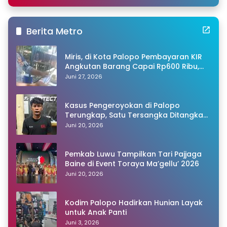
Berita Metro
Miris, di Kota Palopo Pembayaran KIR
Angkutan Barang Capai Rp600 Ribu,
Warganet Pertanyakan Dugaan Pungli
Juni 27, 2026
Kasus Pengeroyokan di Palopo
Terungkap, Satu Tersangka Ditangkap
Polisi
Juni 20, 2026
Pemkab Luwu Tampilkan Tari Pajjaga
Baine di Event Toraya Ma’gellu’ 2026
Juni 20, 2026
Kodim Palopo Hadirkan Hunian Layak
untuk Anak Panti
Juni 3, 2026