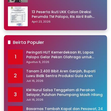
13 Peserta Ikuti UKK Calon Direksi
Perumda TM Palopo, Ris Akril Raih
Peringkat Pertama
April 23, 2026
Beirta Populer
Peringati HUT Kemerdekaan RI, Lapas
1
Palopo Gelar Pekan Olahraga untuk
Warga Binaan
Agustus 6, 2026
Tanam 2.400 Bibit Aren Genjah, Bupati
2
Luwu Bidik Sentra Produksi Gula Aren
Juli 16, 2026
KM Nurul Salsa Tenggelam di Perairan
3
Selayar, Puluhan Penumpang Masih Hilang
Juli 16, 2026
Basarnas Tambah Kapal dan Pesawat, 24