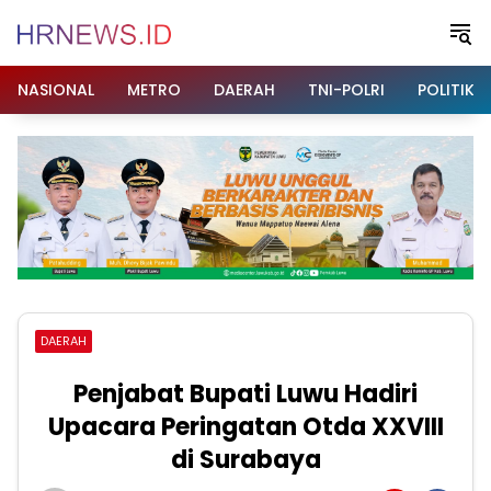
Langsung
ke
konten
NASIONAL
METRO
DAERAH
TNI-POLRI
POLITIK
DAERAH
Penjabat Bupati Luwu Hadiri
Upacara Peringatan Otda XXVIII
di Surabaya