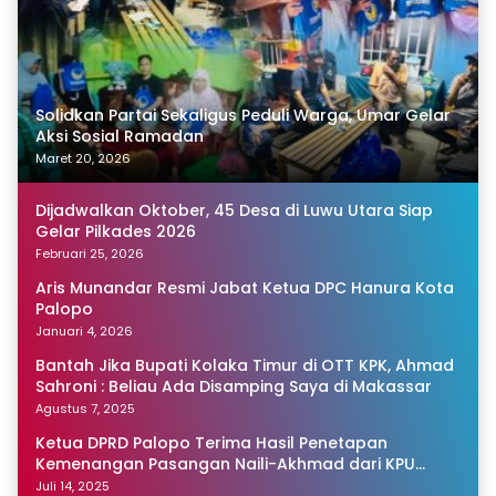
Solidkan Partai Sekaligus Peduli Warga, Umar Gelar
Aksi Sosial Ramadan
Maret 20, 2026
Dijadwalkan Oktober, 45 Desa di Luwu Utara Siap
Gelar Pilkades 2026
Februari 25, 2026
Aris Munandar Resmi Jabat Ketua DPC Hanura Kota
Palopo
Januari 4, 2026
Bantah Jika Bupati Kolaka Timur di OTT KPK, Ahmad
Sahroni : Beliau Ada Disamping Saya di Makassar
Agustus 7, 2025
Ketua DPRD Palopo Terima Hasil Penetapan
Kemenangan Pasangan Naili-Akhmad dari KPU
Sulsel
Juli 14, 2025