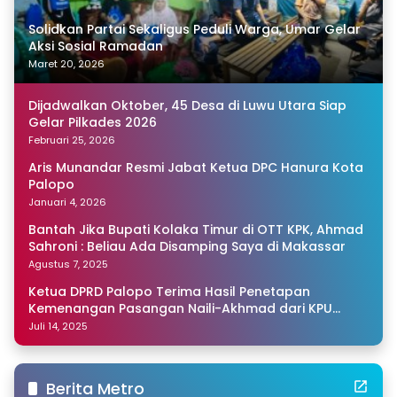
Solidkan Partai Sekaligus Peduli Warga, Umar Gelar
Aksi Sosial Ramadan
Maret 20, 2026
Dijadwalkan Oktober, 45 Desa di Luwu Utara Siap
Gelar Pilkades 2026
Februari 25, 2026
Aris Munandar Resmi Jabat Ketua DPC Hanura Kota
Palopo
Januari 4, 2026
Bantah Jika Bupati Kolaka Timur di OTT KPK, Ahmad
Sahroni : Beliau Ada Disamping Saya di Makassar
Agustus 7, 2025
Ketua DPRD Palopo Terima Hasil Penetapan
Kemenangan Pasangan Naili-Akhmad dari KPU
Sulsel
Juli 14, 2025
Berita Metro