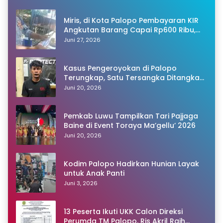
Miris, di Kota Palopo Pembayaran KIR
Angkutan Barang Capai Rp600 Ribu,
Warganet Pertanyakan Dugaan Pungli
Juni 27, 2026
Kasus Pengeroyokan di Palopo
Terungkap, Satu Tersangka Ditangkap
Polisi
Juni 20, 2026
Pemkab Luwu Tampilkan Tari Pajjaga
Baine di Event Toraya Ma’gellu’ 2026
Juni 20, 2026
Kodim Palopo Hadirkan Hunian Layak
untuk Anak Panti
Juni 3, 2026
13 Peserta Ikuti UKK Calon Direksi
Perumda TM Palopo, Ris Akril Raih