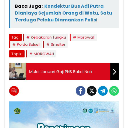
Baca Juga:
Kondektur Bus Adi Putra
Dianiaya Sejumlah Orang di Wotu, Satu
Terduga Pelaku Diamankan Polisi
Tag:
Kebakaran Tungku
Morowali
Polda Sulsel
Smelter
Topik:
MOROWALI
Mulai Januari Gaji PNS Bakal Naik