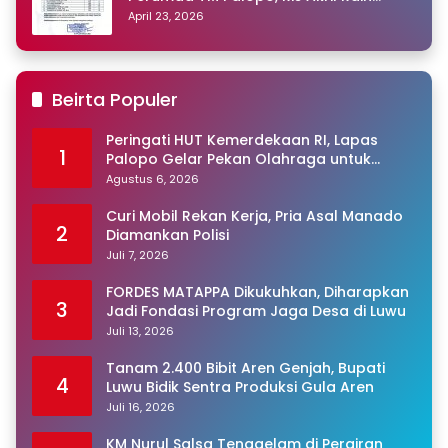
Peringkat Pertama
April 23, 2026
Beirta Populer
Peringati HUT Kemerdekaan RI, Lapas
1
Palopo Gelar Pekan Olahraga untuk
Warga Binaan
Agustus 6, 2026
Curi Mobil Rekan Kerja, Pria Asal Manado
2
Diamankan Polisi
Juli 7, 2026
FORDES MATAPPA Dikukuhkan, Diharapkan
3
Jadi Fondasi Program Jaga Desa di Luwu
Juli 13, 2026
Tanam 2.400 Bibit Aren Genjah, Bupati
4
Luwu Bidik Sentra Produksi Gula Aren
Juli 16, 2026
KM Nurul Salsa Tenggelam di Perairan