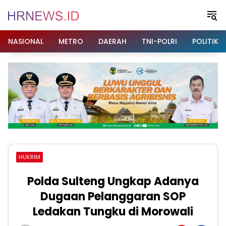
Langsung
ke
konten
NASIONAL
METRO
DAERAH
TNI-POLRI
POLITIK
HUKRIM
Polda Sulteng Ungkap Adanya
Dugaan Pelanggaran SOP
Ledakan Tungku di Morowali